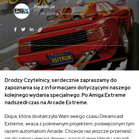
Redakcja
04-08-2024
3 min czytania
Drodzy Czytelnicy, serdecznie zapraszamy do
zapoznania się z informacjami dotyczącymi naszego
kolejnego wydania specjalnego. Po Amiga Extreme
nadszedł czas na Arcade Extreme.
Ekipa, która dostarczyła Wam swego czasu Dreamcast
Extreme, wraca z pokrewnym projektem, poświęconym tym
razem automatom Arcade. Chcecie raz jeszcze przenieść
się do salonu gier na dworcu, poczuć jego klimat i zapach