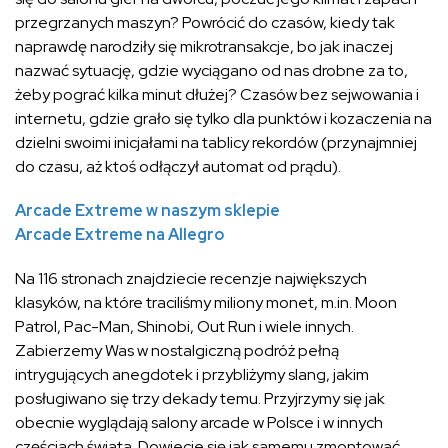
przegrzanych maszyn? Powrócić do czasów, kiedy tak
naprawdę narodziły się mikrotransakcje, bo jak inaczej
nazwać sytuację, gdzie wyciągano od nas drobne za to,
żeby pograć kilka minut dłużej? Czasów bez sejwowania i
internetu, gdzie grało się tylko dla punktów i kozaczenia na
dzielni swoimi inicjałami na tablicy rekordów (przynajmniej
do czasu, aż ktoś odłączył automat od prądu).
Arcade Extreme w naszym sklepie
Arcade Extreme na Allegro
Na 116 stronach znajdziecie recenzje największych
klasyków, na które traciliśmy miliony monet, m.in. Moon
Patrol, Pac-Man, Shinobi, Out Run i wiele innych.
Zabierzemy Was w nostalgiczną podróż pełną
intrygujących anegdotek i przybliżymy slang, jakim
posługiwano się trzy dekady temu. Przyjrzymy się jak
obecnie wyglądają salony arcade w Polsce i w innych
częściach świata. Dowiecie się jak samemu zmontować