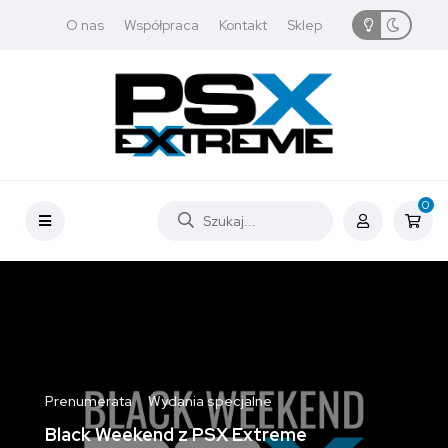
O nas
Współpraca
Kontakt
Sklep
0
Prenumerata
Wydania specjalne
Black Weekend z PSX Extreme