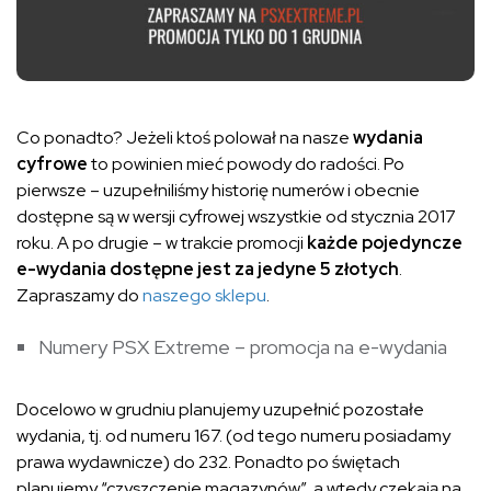
Co ponadto? Jeżeli ktoś polował na nasze
wydania
cyfrowe
to powinien mieć powody do radości. Po
pierwsze – uzupełniliśmy historię numerów i obecnie
dostępne są w wersji cyfrowej wszystkie od stycznia 2017
roku. A po drugie – w trakcie promocji
każde pojedyncze
e-wydania dostępne jest za jedyne 5 złotych
.
Zapraszamy do
naszego sklepu
.
Numery PSX Extreme – promocja na e-wydania
Docelowo w grudniu planujemy uzupełnić pozostałe
wydania, tj. od numeru 167. (od tego numeru posiadamy
prawa wydawnicze) do 232. Ponadto po świętach
planujemy “czyszczenie magazynów”, a wtedy czekają na