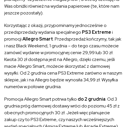
Was obniżki również na wydania papierowe (te, które nam
jeszcze pozostały).
Korzystając z okazji, przypominamy jednocześnie o
przedsprzedaży wydania specjalnego
PS3 Extreme
i
promocji
Allegro Smart
. Przedsprzedaż kończymy, tak jak
i nasz Black Weekend, 1 grudnia – do tego czasu możecie
zamówić wydanie w promocyjnej cenie 29,99 lub 30 zł.
Kwota 30 zł dostępna jest na Allegro, dzięki czemu, jeśli
macie Allegro Smart, możecie skorzystać z darmowej
wysyłki. Od 2 grudnia cena PS3 Extreme zarówno w naszym
sklepie, jak i na Allegro będzie wynosiła 34,99 zł. Wysyłka
numerów w połowie grudnia.
Promocja Allegro Smart potrwa tylko
do 2 grudnia
. Od 3
grudnia próg darmowej dostawy wróci do poziomu 45 zł z
obecnych promocyjnych 30 zł. Jeżeli więc planujecie
zakup czy to PS3 Extreme, czy naszych wcześniejszych
wydań specjalnych (Amiga Extreme lub Arcade Extreme)