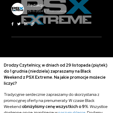
Redakcja
29-11-2024
3 min czytania
Drodzy Czytelnicy, w dniach od 29 listopada (piątek)
do 1 grudnia (niedziela) zapraszamy na Black
Weekend z PSX Extreme. Na jakie promocje możecie
liczyć?
Tradycyjnie serdecznie zapraszamy do skorzystania z
promocyjnej oferty na prenumeraty. W czasie Black
Weekend
obniżyliśmy cenę wszystkich o 9%
. Wszystkie
dostępne opcje znajdziecie w
naszym sklepie
. Dodamy