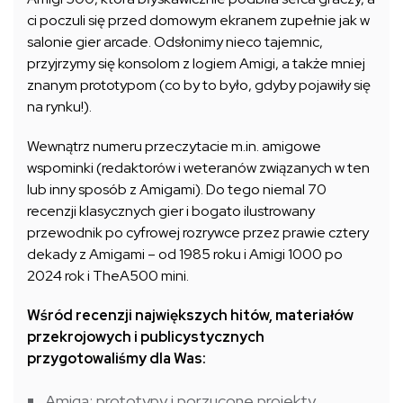
ci poczuli się przed domowym ekranem zupełnie jak w
salonie gier arcade. Odsłonimy nieco tajemnic,
przyjrzymy się konsolom z logiem Amigi, a także mniej
znanym prototypom (co by to było, gdyby pojawiły się
na rynku!).
Wewnątrz numeru przeczytacie m.in. amigowe
wspominki (redaktorów i weteranów związanych w ten
lub inny sposób z Amigami). Do tego niemal 70
recenzji klasycznych gier i bogato ilustrowany
przewodnik po cyfrowej rozrywce przez prawie cztery
dekady z Amigami – od 1985 roku i Amigi 1000 po
2024 rok i TheA500 mini.
Wśród recenzji największych hitów, materiałów
przekrojowych i publicystycznych
przygotowaliśmy dla Was:
Amiga: prototypy i porzucone projekty