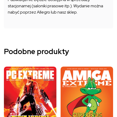
stacjonarnej (saloniki prasowe itp.). Wydanie można
nabyć poprzez Allegro lub nasz sklep.
Podobne produkty
Ten
Ten
produkt
produkt
ma
ma
wiele
wiele
wariantów.
wariantów.
Opcje
Opcje