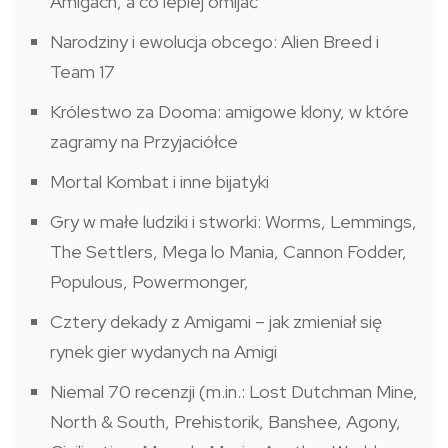
Amigach, a co lepiej omijać
Narodziny i ewolucja obcego: Alien Breed i
Team 17
Królestwo za Dooma: amigowe klony, w które
zagramy na Przyjaciółce
Mortal Kombat i inne bijatyki
Gry w małe ludziki i stworki: Worms, Lemmings,
The Settlers, Mega lo Mania, Cannon Fodder,
Populous, Powermonger,
Cztery dekady z Amigami – jak zmieniał się
rynek gier wydanych na Amigi
Niemal 70 recenzji (m.in.: Lost Dutchman Mine,
North & South, Prehistorik, Banshee, Agony,