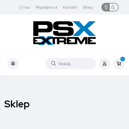
O nas
Współpraca
Kontakt
Sklep
0
Sklep