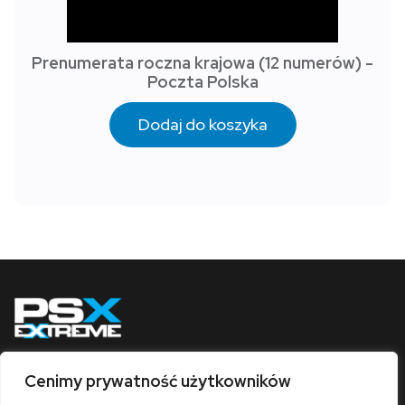
Prenumerata roczna krajowa (12 numerów) -
Poczta Polska
Dodaj do koszyka
Cenimy prywatność użytkowników
Obserwuj nas