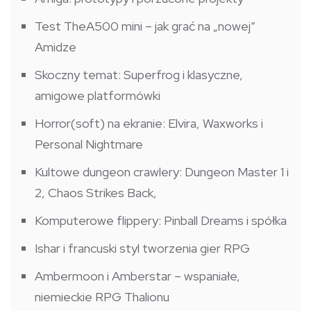
Test TheA500 mini – jak grać na „nowej”
Amidze
Skoczny temat: Superfrog i klasyczne,
amigowe platformówki
Horror(soft) na ekranie: Elvira, Waxworks i
Personal Nightmare
Kultowe dungeon crawlery: Dungeon Master 1 i
2, Chaos Strikes Back,
Komputerowe flippery: Pinball Dreams i spółka
Ishar i francuski styl tworzenia gier RPG
Ambermoon i Amberstar – wspaniałe,
niemieckie RPG Thalionu