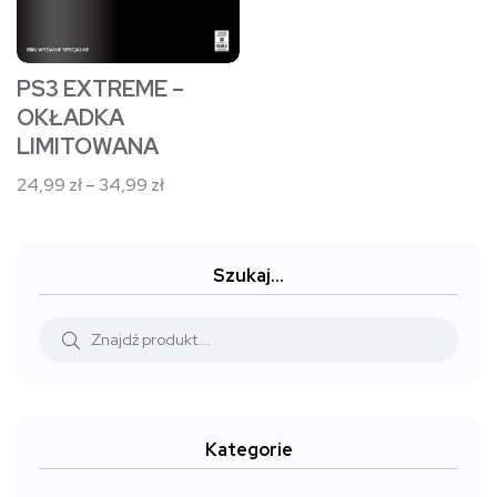
wybrać
na
stronie
PS3 EXTREME –
produktu
OKŁADKA
LIMITOWANA
Zakres
24,99
zł
–
34,99
zł
cen:
od
24,99 zł
Szukaj…
do
34,99 zł
Kategorie