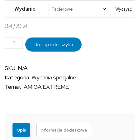
od
Wydanie
Wyczyść
24,99 zł
34,99
zł
do
34,99 zł
ilość
Dodaj do koszyka
AMIGA
EXTREME
SKU:
N/A
-
Kategoria:
Wydania specjalne
OKŁADKA
Temat:
AMIGA EXTREME
ANOTHER
WORLD
Opis
Informacje dodatkowe