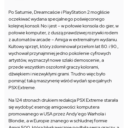
Po Saturnie, Dreamcaście i PlayStation 2 mogliście
oczekiwać wydana specjalnego poświęconego
kolejnej konsoli. No i jest – w połowie konsola do gier, w
połowie komputer, z duszą prawdziwej rozrywki rodem
z automatów arcade – Amiga w extremalnym wydaniu.
Kultowy sprzęt, który zdominował przełom lat 80. i 90.,
wychował przynajmniej jedno pokolenie cyfrowych
artystów, wyznaczył nowe szlaki demoscenie, a
przede wszystkim oszołomił graczy kolorami,
dźwiękiem i niezwykłymi grami. Trudno więc było
pominąć taką maszynerię wśród wydań specjalnych
PSX Extreme.
Na 124 stronach drukiem redakcja PSX Extreme starała
się wydobyć esencję amigowości: komputera
promowanego w USA przez Andy’ego Warhola i
Blondie, a w Europie znanego w schludnej formie
Amigi 500, która błyskawicznie podbiła serca graczy, a