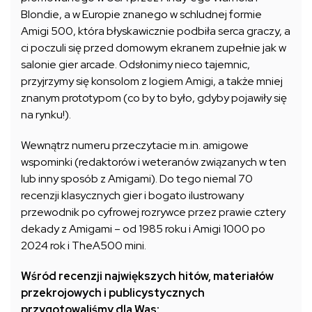
Blondie, a w Europie znanego w schludnej formie
Amigi 500, która błyskawicznie podbiła serca graczy, a
ci poczuli się przed domowym ekranem zupełnie jak w
salonie gier arcade. Odsłonimy nieco tajemnic,
przyjrzymy się konsolom z logiem Amigi, a także mniej
znanym prototypom (co by to było, gdyby pojawiły się
na rynku!).
Wewnątrz numeru przeczytacie m.in. amigowe
wspominki (redaktorów i weteranów związanych w ten
lub inny sposób z Amigami). Do tego niemal 70
recenzji klasycznych gier i bogato ilustrowany
przewodnik po cyfrowej rozrywce przez prawie cztery
dekady z Amigami – od 1985 roku i Amigi 1000 po
2024 rok i TheA500 mini.
Wśród recenzji największych hitów, materiałów
przekrojowych i publicystycznych
przygotowaliśmy dla Was: