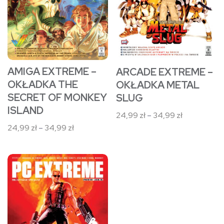
Opcje
Opcje
można
można
wybrać
wybrać
na
na
stronie
stronie
AMIGA EXTREME –
ARCADE EXTREME –
produktu
produktu
OKŁADKA THE
OKŁADKA METAL
SECRET OF MONKEY
SLUG
ISLAND
Zakres
24,99
zł
–
34,99
zł
cen:
Zakres
24,99
zł
–
34,99
zł
od
cen:
24,99 zł
od
Ten
do
24,99 zł
34,99 zł
produkt
do
34,99 zł
ma
wiele
wariantów.