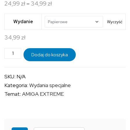
Zakres
24,99
zł
–
34,99
zł
cen:
od
Wydanie
Wyczyść
24,99 zł
34,99
zł
do
34,99 zł
ilość
Dodaj do koszyka
AMIGA
EXTREME
SKU:
N/A
-
Kategoria:
Wydania specjalne
OKŁADKA
Temat:
AMIGA EXTREME
LOTUS
ESPRIT
TURBO
CHALLENGE