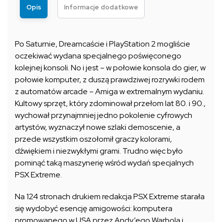
Opis
Informacje dodatkowe
Po Saturnie, Dreamcaście i PlayStation 2 mogliście
oczekiwać wydana specjalnego poświęconego
kolejnej konsoli. No i jest – w połowie konsola do gier, w
połowie komputer, z duszą prawdziwej rozrywki rodem
z automatów arcade – Amiga w extremalnym wydaniu.
Kultowy sprzęt, który zdominował przełom lat 80. i 90.,
wychował przynajmniej jedno pokolenie cyfrowych
artystów, wyznaczył nowe szlaki demoscenie, a
przede wszystkim oszołomił graczy kolorami,
dźwiękiem i niezwykłymi grami. Trudno więc było
pominąć taką maszynerię wśród wydań specjalnych
PSX Extreme.
Na 124 stronach drukiem redakcja PSX Extreme starała
się wydobyć esencję amigowości: komputera
promowanego w USA przez Andy’ego Warhola i