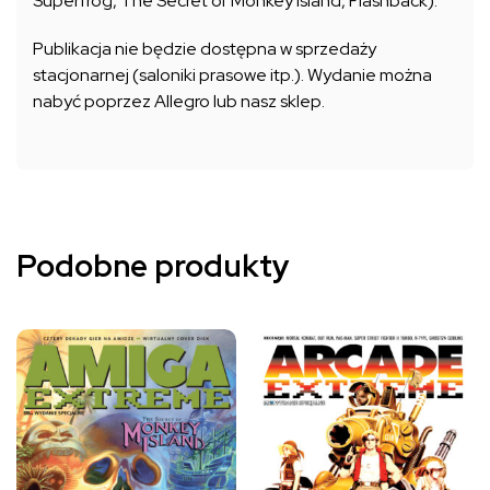
Superfrog, The Secret of Monkey Island, Flashback).
Publikacja nie będzie dostępna w sprzedaży
stacjonarnej (saloniki prasowe itp.). Wydanie można
nabyć poprzez Allegro lub nasz sklep.
Podobne produkty
Ten
Ten
produkt
produkt
ma
ma
wiele
wiele
wariantów.
wariantów.