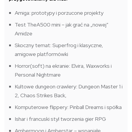
Amiga: prototypy i porzucone projekty
Test TheA500 mini – jak grać na „nowej”
Amidze
Skoczny temat: Superfrog i klasyczne,
amigowe platformówki
Horror(soft) na ekranie: Elvira, Waxworks i
Personal Nightmare
Kultowe dungeon crawlery: Dungeon Master 1 i
2, Chaos Strikes Back,
Komputerowe flippery: Pinball Dreams i spółka
Ishar i francuski styl tworzenia gier RPG
Ambermoon i Amberstar – wspaniałe,