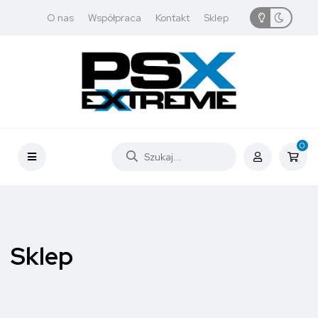
O nas
Współpraca
Kontakt
Sklep
0
Sklep