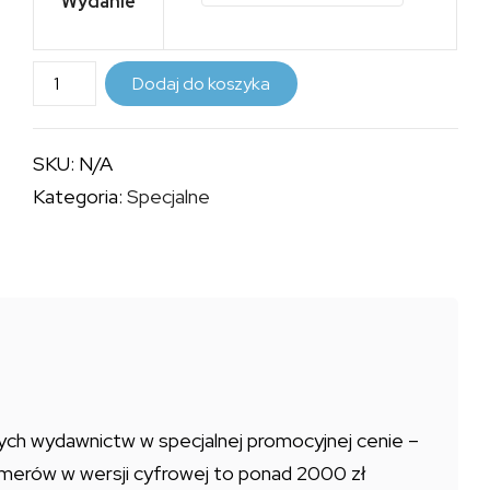
Wydanie
ilość
Dodaj do koszyka
PAKIET
E-
SKU:
N/A
WYDAŃ
Kategoria:
Specjalne
PSX
EXTREME
+
WYDANIA
SPECJALNE
+
KSIĄŻKI
(RAZEM
h wydawnictw w specjalnej promocyjnej cenie –
182
umerów w wersji cyfrowej to ponad 2000 zł