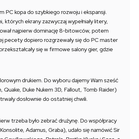
PC kopa do szybkiego rozwoju i ekspansji.
których ekrany zazwyczaj wypełniały litery,
kował najpierw dominację 8-bitowców, potem
órej pecety dopiero rozgrzewały się do PC master
przekształcały się w firmowe salony gier, gdzie
 kolorowym drukiem. Do wyboru dajemy Wam sześć
om, Quake, Duke Nukem 3D, Fallout, Tomb Raider)
trwały dosłownie do ostatniej chwili.
jpierw trzeba było zebrać drużynę. Do współpracy
, Konsolite, Adamus, Graba), udało się namówić Sir