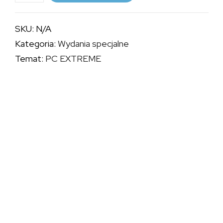
PC
EXTREME
SKU:
N/A
-
Kategoria:
Wydania specjalne
OKŁADKA
Temat:
PC EXTREME
FALLOUT