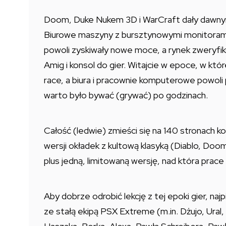
Doom, Duke Nukem 3D i WarCraft dały dawnym 
Biurowe maszyny z bursztynowymi monitorami, 
powoli zyskiwały nowe moce, a rynek zweryfi
Amig i konsol do gier. Witajcie w epoce, w kt
race, a biura i pracownie komputerowe powoli 
warto było bywać (grywać) po godzinach.
Całość (ledwie) zmieści się na 140 stronach
wersji okładek z kultową klasyką (Diablo, Do
plus jedną, limitowaną wersję, nad która prace 
Aby dobrze odrobić lekcję z tej epoki gier, na
ze stałą ekipą PSX Extreme (m.in. Dżujo, Ural