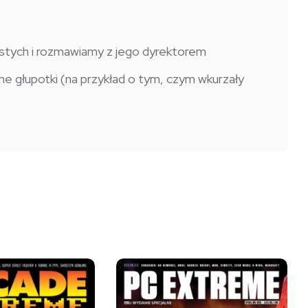
ych i rozmawiamy z jego dyrektorem
nne głupotki (na przykład o tym, czym wkurzały
Ten
produkt