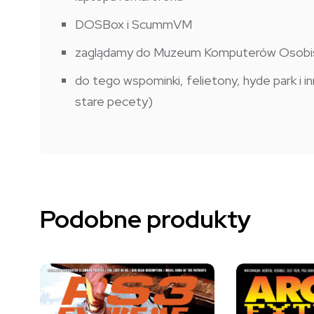
DOSBox i ScummVM
zaglądamy do Muzeum Komputerów Osobist
do tego wspominki, felietony, hyde park i i
stare pecety)
Podobne produkty
Ten
Ten
produkt
produkt