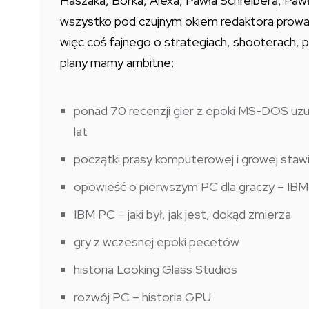
Haszaka, Borka, Alexa, Pawła Schreibera, Pawł
wszystko pod czujnym okiem redaktora prow
więc coś fajnego o strategiach, shooterach,
plany mamy ambitne:
ponad 70 recenzji gier z epoki MS-DOS uzu
lat
początki prasy komputerowej i growej staw
opowieść o pierwszym PC dla graczy – IBM
IBM PC – jaki był, jak jest, dokąd zmierza
gry z wczesnej epoki pecetów
historia Looking Glass Studios
rozwój PC – historia GPU