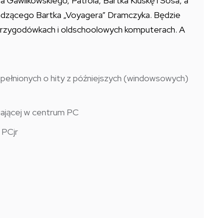
a Gawilkowskiego, Patrola, Bartka Kluskę i Sosa, a
adzącego Bartka „Voyagera” Dramczyka. Będzie
 przygodówkach i oldschoolowych komputerach. A
pełnionych o hity z późniejszych (windowsowych)
iającej w centrum PC
 PCjr