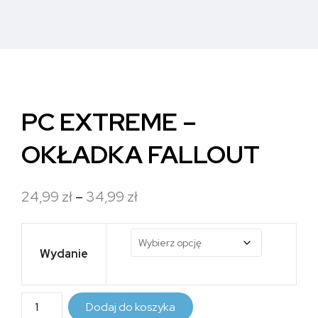
PC EXTREME –
OKŁADKA FALLOUT
Zakres
24,99
zł
–
34,99
zł
cen:
od
Wydanie
24,99 zł
do
ilość
Dodaj do koszyka
34,99 zł