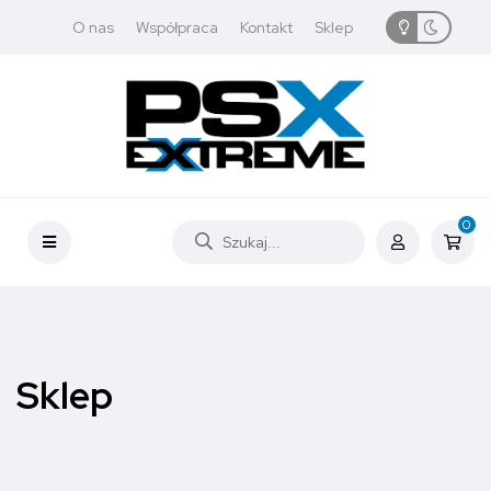
O nas
Współpraca
Kontakt
Sklep
0
Sklep