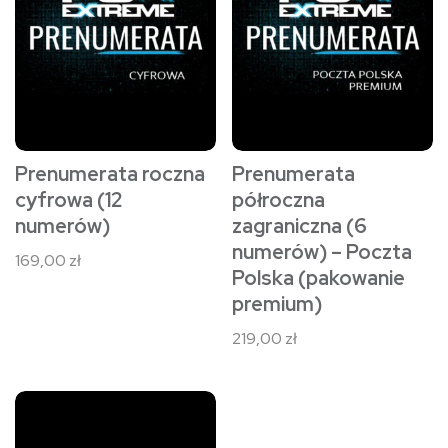
Prenumerata roczna
Prenumerata
cyfrowa (12
półroczna
numerów)
zagraniczna (6
numerów) – Poczta
169,00
zł
Polska (pakowanie
premium)
219,00
zł