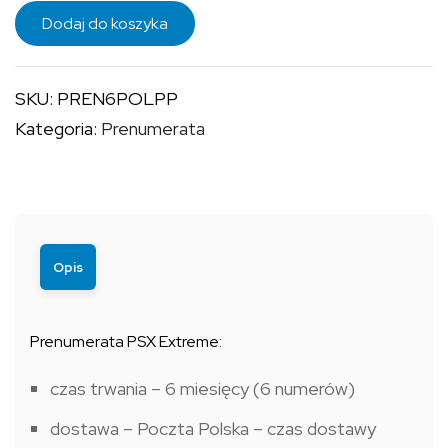
ilość
Dodaj do koszyka
Prenumerata
półroczna
SKU:
PREN6POLPP
krajowa
Kategoria:
Prenumerata
(6
numerów)
-
Poczta
Polska
Opis
Prenumerata PSX Extreme:
czas trwania – 6 miesięcy (6 numerów)
dostawa – Poczta Polska – czas dostawy