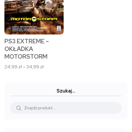
Opcje
można
wybrać
na
stronie
PS3 EXTREME –
produktu
OKŁADKA
MOTORSTORM
Zakres
24,99
zł
–
34,99
zł
cen:
od
24,99 zł
Szukaj…
do
34,99 zł