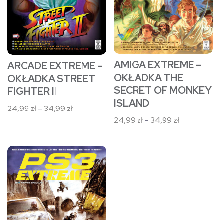
Opcje
Opcje
można
można
wybrać
wybrać
na
na
stronie
stronie
AMIGA EXTREME –
ARCADE EXTREME –
produktu
produktu
OKŁADKA THE
OKŁADKA STREET
SECRET OF MONKEY
FIGHTER II
ISLAND
Zakres
24,99
zł
–
34,99
zł
cen:
Zakres
24,99
zł
–
34,99
zł
od
cen:
24,99 zł
od
Ten
do
24,99 zł
34,99 zł
produkt
do
34,99 zł
ma
wiele
wariantów.