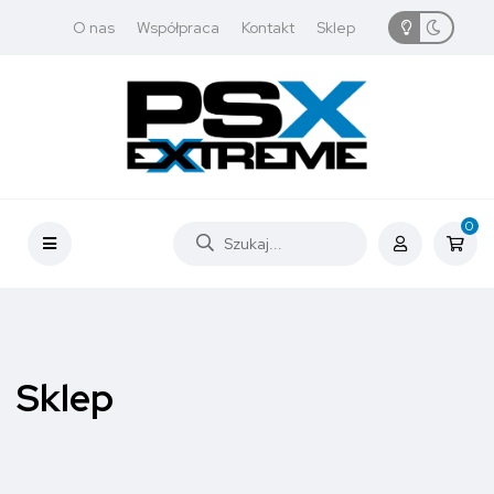
O nas
Współpraca
Kontakt
Sklep
0
Sklep