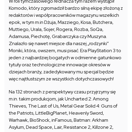
W roli tymczasowego rednacza tym razem wystąpił
Komodo, który zgromadził bardzo silną ekipę złożoną z
redaktorów i współpracowników magazynu wszelkich
epok, w tym m.in Dżuja, Mazziego, Kosa, Butchera,
Muttiego, Urala, Sojer, Rogera, Rozba, SoQa,
Adamusa, Piechotę, Grabarczyka czy Muszyna.
Znalazło się nawet miejsce dla naszej „rodzynki”
Moniki, która, owszem, musi pisać. Era PlayStation 3 to
jeden z najbardziej bogatych w odmienne gatunkowo
tytuły oraz technologiczne innowacje okresów w
dziejach branży, zadedykowany mu specjal będzie
więc najtłustszym ze wszystkich dotychczasowych!
Na 132 stronach z perspektywy czasu przyjrzymy się
m.in. takim produkcjom, jak Uncharted 2: Among
Thieves, The Last of Us, Metal Gear Solid 4: Guns of
the Patriots, LittleBigPlanet, Heavenly Sword,
Warhawk, BioShock, inFamous, Batman: Arkham
Asylum, Dead Space, Lair, Resistance 2, Killzone 2,