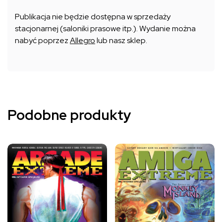
Publikacja nie będzie dostępna w sprzedaży
stacjonarnej (saloniki prasowe itp.). Wydanie można
nabyć poprzez
Allegro
lub nasz sklep.
Podobne produkty
Ten
Ten
produkt
produkt
ma
ma
wiele
wiele
wariantów.
wariantów.