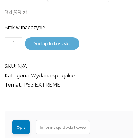
24,99 zł
34,99
zł
do
34,99 zł
Brak w magazynie
ilość
Dodaj do koszyka
PS3
EXTREME
SKU:
N/A
-
Kategoria:
Wydania specjalne
OKŁADKA
Temat:
PS3 EXTREME
LIMITOWANA
Opis
Informacje dodatkowe