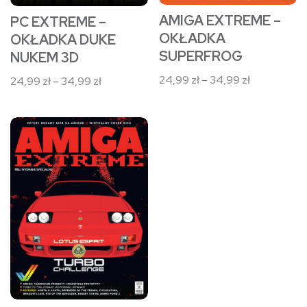
stronie
stronie
AMIGA EXTREME –
PC EXTREME –
produktu
produktu
OKŁADKA
OKŁADKA DUKE
SUPERFROG
NUKEM 3D
Zakres
24,99
zł
–
34,99
zł
Zakres
24,99
zł
–
34,99
zł
cen:
cen:
od
od
Ten
24,99 zł
24,99 zł
do
produkt
do
34,99 zł
34,99 zł
ma
wiele
wariantów.
Opcje
można
wybrać
na