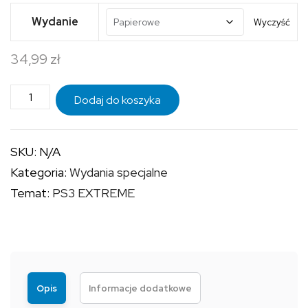
od
Wydanie
Wyczyść
24,99 zł
34,99
zł
do
34,99 zł
ilość
Dodaj do koszyka
PS3
EXTREME
SKU:
N/A
-
Kategoria:
Wydania specjalne
OKŁADKA
Temat:
PS3 EXTREME
THE
LAST
OF
US
Opis
Informacje dodatkowe