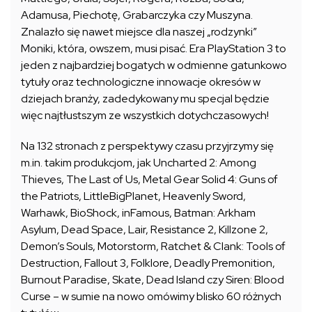
Adamusa, Piechotę, Grabarczyka czy Muszyna.
Znalazło się nawet miejsce dla naszej „rodzynki”
Moniki, która, owszem, musi pisać. Era PlayStation 3 to
jeden z najbardziej bogatych w odmienne gatunkowo
tytuły oraz technologiczne innowacje okresów w
dziejach branży, zadedykowany mu specjal będzie
więc najtłustszym ze wszystkich dotychczasowych!
Na 132 stronach z perspektywy czasu przyjrzymy się
m.in. takim produkcjom, jak Uncharted 2: Among
Thieves, The Last of Us, Metal Gear Solid 4: Guns of
the Patriots, LittleBigPlanet, Heavenly Sword,
Warhawk, BioShock, inFamous, Batman: Arkham
Asylum, Dead Space, Lair, Resistance 2, Killzone 2,
Demon’s Souls, Motorstorm, Ratchet & Clank: Tools of
Destruction, Fallout 3, Folklore, Deadly Premonition,
Burnout Paradise, Skate, Dead Island czy Siren: Blood
Curse – w sumie na nowo omówimy blisko 60 różnych