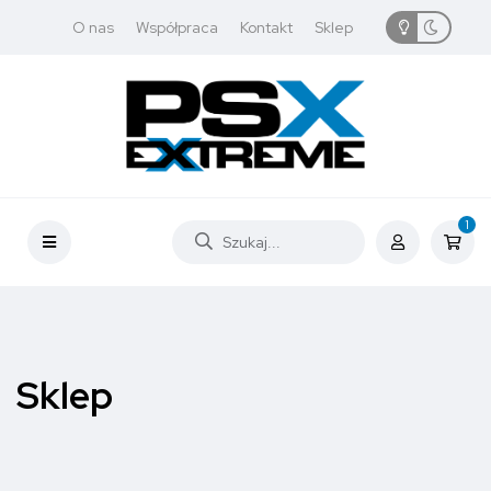
O nas
Współpraca
Kontakt
Sklep
1
Sklep