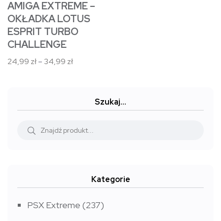
stronie
AMIGA EXTREME –
produktu
OKŁADKA LOTUS
ESPRIT TURBO
CHALLENGE
Zakres
24,99
zł
–
34,99
zł
cen:
od
24,99 zł
Szukaj…
do
34,99 zł
Kategorie
PSX Extreme
(237)