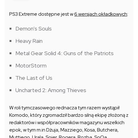
PS3 Extreme dostępne jest w
6 wersjach okładkowych
:
Demon’s Souls
Heavy Rain
Metal Gear Solid 4: Guns of the Patriots
MotorStorm
The Last of Us
Uncharted 2: Among Thieves
W roli tymczasowego rednacza tym razem wystąpił
Komodo, który zgromadził bardzo silną ekipę złożoną z
redaktorów i współpracowników magazynu wszelkich
epok, w tym m.in Dżuja, Mazziego, Kosa, Butchera,
Muttiego, Urala, Sojer, Rogera, Rozba, SoQa,