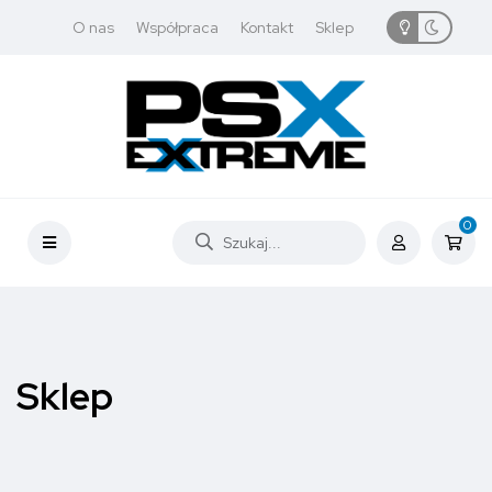
O nas
Współpraca
Kontakt
Sklep
0
Sklep