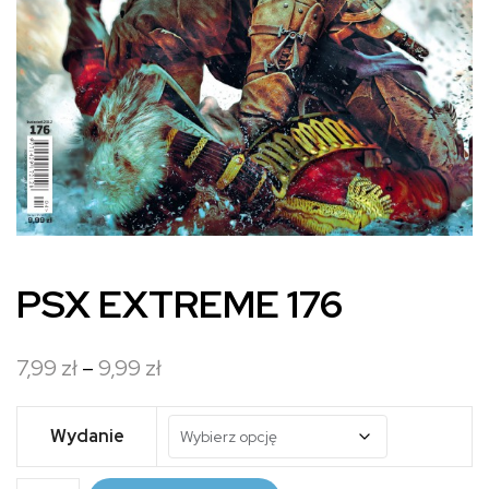
PSX EXTREME 176
Zakres
7,99
zł
–
9,99
zł
cen:
od
Wydanie
7,99 zł