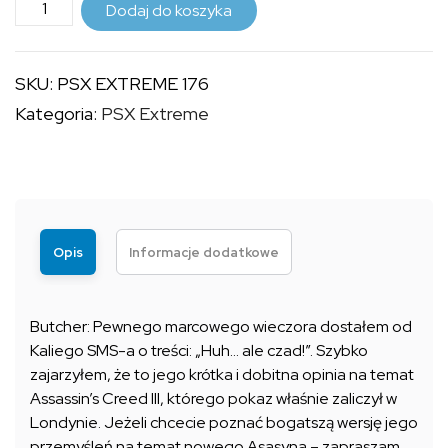
ilość
do
Dodaj do koszyka
PSX
9,99 zł
EXTREME
SKU:
PSX EXTREME 176
176
Kategoria:
PSX Extreme
Opis
Informacje dodatkowe
Butcher: Pewnego marcowego wieczora dostałem od
Kaliego SMS-a o treści: „Huh… ale czad!”. Szybko
zajarzyłem, że to jego krótka i dobitna opinia na temat
Assassin’s Creed III, którego pokaz właśnie zaliczył w
Londynie. Jeżeli chcecie poznać bogatszą wersję jego
przemyśleń na temat nowego Asasyna – zapraszam