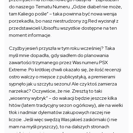
do naszego Tematu Numeru. „Gdzie diabeł nie może,
tam Kaliego pośle” – taka powinna być nowa wersja
porzekadła, bo nasz niestrudzony zg.Red wycisnął z
przedstawicieli Ubisoftu wszystkie dostępne na ten
moment informacje.
Czyżby jesień przyszła w tym roku wcześniej? Taka
myśl mnie dopadła, gdy siadłem do planowania
zawartości trzymanego przez Was numeru PSX
Extreme. Po krótkiej chwili okazało się, że ilość recenzji
ostro walczy o miejsce z publicystyką, a premierami
sypnęło jak u szczytu sezonu! Ale czy ktoś zamierza
narzekać? Oczywiście, że nie. Zresztą to taki
„wiosenny wybryk” – do wakacji będzie jeszcze kilka
hitów (latem tradycyjny sezon ogórkowy), ale na wielki
tłok i nadmiar dylematów zakupowych raczej nie
liczcie. Jeśli więc swędzą Was jakieś zaskórniaki (i nie
mam na myśli pryszczy), to na dalszych stronach