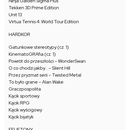
Ninja Gaiden Sigma Plus
Tekken 3D Prime Edition
Unit 13
Virtua Tennis 4: World Tour Edition
HARDKOR
Gatunkowe stereotypy (cz. 1)
KinematoGRAfia (cz. 1)
Powrót do przeszłości – WonderSwan
O co chodzi jakby… – Silent Hill
Przez pryzmat serii – Twisted Metal
To było grane – Alan Wake
Graczpospolita
Kącik sportowy
Kącik RPG
Kącik wyścigowy
Kącik bijatyk
FELIETONY