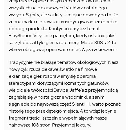
znajdziecie opinie naszych recenzentów na temat
wszystkich najciekawszych tytułów z ostatniego
wysypu. Są hity, ale są i kity – kolejne dowody na to, że
znana marka nie zawsze musi być gwarantem bardzo
dobrego produktu. Kontynuujemy też temat
PlayStation Vity – nie pamiętam, kiedy ostatnio jakiś
sprzęt dostał tyle gier na premierę. Macie 3DS-a? To
wbrew obiegowej opinii warto mieć Węża w kieszeni…
Tradycyjnie nie brakuje tematów okołogrowych. Nasz
nowy cykl rzuca ciekawe światło na filmowe
ekranizacje gier, rozprawiamy się z paroma
stereotypami dotyczącymi rozmaitych gatunków,
wielbiciele twórczości Davida Jaffe’a z przyjemnością
zagłębią się w nostalgiczne wspominki, a zanim
sięgniecie po najnowszą część Silent Hill, warto poznać
historię tego przeklętego miejsca. A to wciąż jedynie
fragment treści, szczelnie wypełniających nasze
najnowsze 108 stron. Przyjemnej lektury.