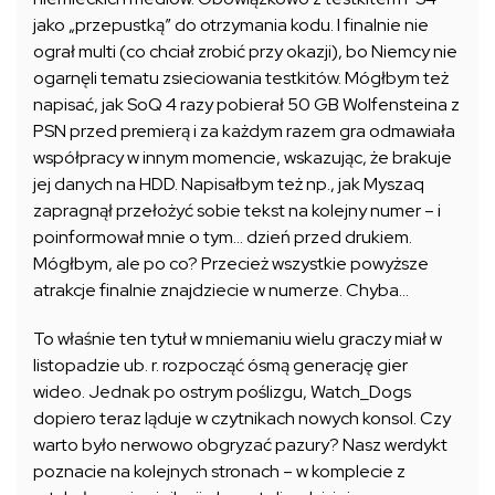
jako „przepustką” do otrzymania kodu. I finalnie nie
ograł multi (co chciał zrobić przy okazji), bo Niemcy nie
ogarnęli tematu zsieciowania testkitów. Mógłbym też
napisać, jak SoQ 4 razy pobierał 50 GB Wolfensteina z
PSN przed premierą i za każdym razem gra odmawiała
współpracy w innym momencie, wskazując, że brakuje
jej danych na HDD. Napisałbym też np., jak Myszaq
zapragnął przełożyć sobie tekst na kolejny numer – i
poinformował mnie o tym… dzień przed drukiem.
Mógłbym, ale po co? Przecież wszystkie powyższe
atrakcje finalnie znajdziecie w numerze. Chyba…
To właśnie ten tytuł w mniemaniu wielu graczy miał w
listopadzie ub. r. rozpocząć ósmą generację gier
wideo. Jednak po ostrym poślizgu, Watch_Dogs
dopiero teraz ląduje w czytnikach nowych konsol. Czy
warto było nerwowo obgryzać pazury? Nasz werdykt
poznacie na kolejnych stronach – w komplecie z