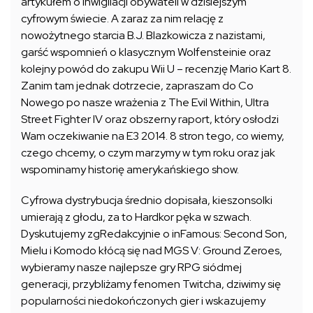
artykułem o inwigilacji obywateli w dzisiejszym
cyfrowym świecie. A zaraz za nim relację z
nowożytnego starcia B.J. Blazkowicza z nazistami,
garść wspomnień o klasycznym Wolfensteinie oraz
kolejny powód do zakupu Wii U – recenzję Mario Kart 8.
Zanim tam jednak dotrzecie, zapraszam do Co
Nowego po nasze wrażenia z The Evil Within, Ultra
Street Fighter IV oraz obszerny raport, który osłodzi
Wam oczekiwanie na E3 2014. 8 stron tego, co wiemy,
czego chcemy, o czym marzymy w tym roku oraz jak
wspominamy historię amerykańskiego show.
Cyfrowa dystrybucja średnio dopisała, kieszonsolki
umierają z głodu, za to Hardkor pęka w szwach.
Dyskutujemy zgRedakcyjnie o inFamous: Second Son,
Mielu i Komodo kłócą się nad MGS V: Ground Zeroes,
wybieramy nasze najlepsze gry RPG siódmej
generacji, przybliżamy fenomen Twitcha, dziwimy się
popularności niedokończonych gier i wskazujemy