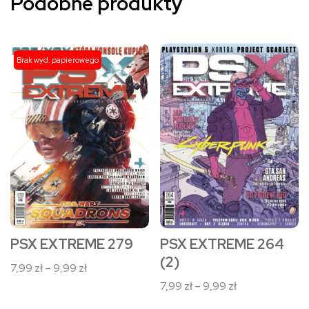
Podobne produkty
Ten
Ten
Brak wyd. papierowego
produkt
produkt
ma
ma
wiele
wiele
wariantów.
wariantów.
Opcje
Opcje
można
można
wybrać
wybrać
na
na
stronie
stronie
PSX EXTREME 264
PSX EXTREME 279
produktu
produktu
(2)
Zakres
7,99
zł
–
9,99
zł
cen:
Zakres
7,99
zł
–
9,99
zł
od
cen: