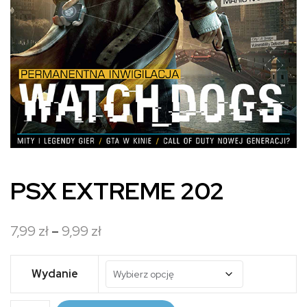
PSX EXTREME 202
Zakres
7,99
zł
–
9,99
zł
cen:
od
Wydanie
7,99 zł