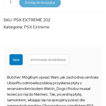
ilość
do
Dodaj do koszyka
PSX
9,99 zł
EXTREME
SKU:
PSX EXTREME 202
202
Kategoria:
PSX Extreme
Opis
Informacje dodatkowe
Butcher: Mógłbym opisać Wam, jak zachodnia centrala
Ubisoftu odmówiła polskiej przysłania płyty z
recenzenckim kodem Watch_Dogs i Rozbo musiał
lecieć po nią do Niemiec. Tak, po jedną płytę,
samolotem, wbijając się na specjalny pokaz dla
niemieckich mediów. Obowiązkowo z testkitem PS4