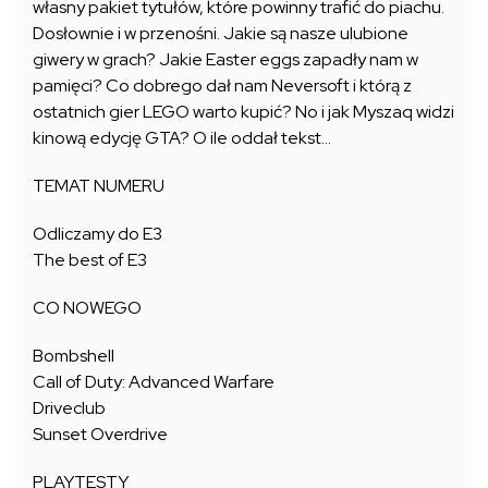
własny pakiet tytułów, które powinny trafić do piachu.
Dosłownie i w przenośni. Jakie są nasze ulubione
giwery w grach? Jakie Easter eggs zapadły nam w
pamięci? Co dobrego dał nam Neversoft i którą z
ostatnich gier LEGO warto kupić? No i jak Myszaq widzi
kinową edycję GTA? O ile oddał tekst…
TEMAT NUMERU
Odliczamy do E3
The best of E3
CO NOWEGO
Bombshell
Call of Duty: Advanced Warfare
Driveclub
Sunset Overdrive
PLAYTESTY