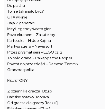
Do piachu!
To nie tak miało być?
GTA w kinie
Jaja 7. generacji
Mity i legendy świata gier
Poza ekranem – Zakute łby
Kartoteka – Hideo Kojima
Martwa strefa – Neversoft
Przez pryzmat serii – LEGO cz. 2
To było grane – PaRappa the Rapper
Powrót do przeszłości – Daewoo Zemmix
Graczpospolita
FELIETONY
Z dziennika gracza [Dżujo]
Babskie sprawy [Monika]
Od gracza dla graczy [Mazzi]
Fabularna tawerna [Zax]