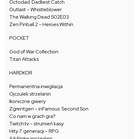
Octodad: Dadliest Catch
Outlast – Whistleblower
The Walking Dead S02E03
Zen Pinball 2 – Heroes Within
POCKET
God of War Collection
Titan Attacks
HARDKOR
Permanentna inwigilacja
Ojczulek strzelanin
Ikoniczne giwery
Zgrentgen – inFamous: Second Son
Co nam w grach gra?
Twitch.tv – strumień kasy
Hity 7. generacji – RPG
AAAlphę sprzedam