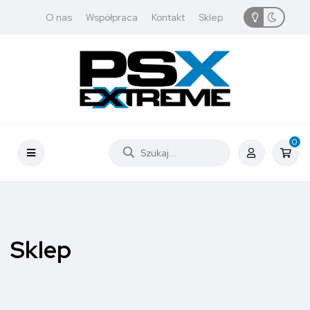
O nas
Współpraca
Kontakt
Sklep
0
Sklep