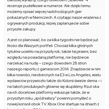
recenzje pudełkowe w numerze. Ale dzięki temu
możemy opisać więcej nadchodzących gier
pokazanych w Niemczech. A czytając nasze wrażenia z
ogrywanych produkcji, lepiej zaplanujecie sobie
przyszłe zakupy.
A jest co planować, bo za kilka tygodni nie będzie już
litości dla Waszych portfeli. Chociaż kilka głośnych
tytułów uciekło na przyszły rok, także tej jesieni, bez
względu na posiadaną platformę, nie będziecie
narzekać na nudę – czego dowodem 28 stron
naszego raportu z gamescom 2014. Znajdziecie w nim
kilka nowości, nieobecnych na E3 w Los Angeles, wielu
wydawców przywiozło także do Kolonii świeże dema – i
na takich produkcjach głównie się skupiliśmy. Rzut oka
na ich docelowe platformy wskazuje także, że w
przyszłym roku „spóźnialscy” powinni pomyśleć o
nowej konsoli obok TV. Xbox One startuje na dniach z