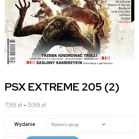
PSX EXTREME 205 (2)
Zakres
7,99
zł
–
9,99
zł
cen:
od
Wydanie
7,99 zł