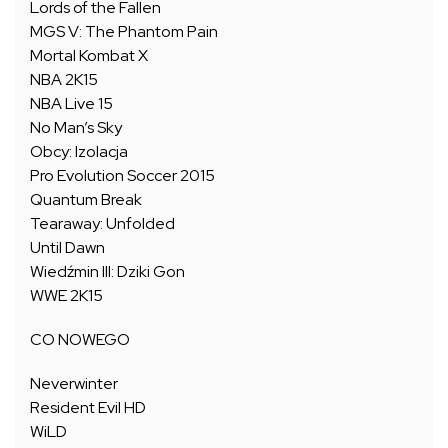
Lords of the Fallen
MGS V: The Phantom Pain
Mortal Kombat X
NBA 2K15
NBA Live 15
No Man’s Sky
Obcy: Izolacja
Pro Evolution Soccer 2015
Quantum Break
Tearaway: Unfolded
Until Dawn
Wiedźmin III: Dziki Gon
WWE 2K15
CO NOWEGO
Neverwinter
Resident Evil HD
WiLD