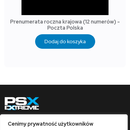
Prenumerata roczna krajowa (12 numerów) -
Poczta Polska
Dodaj do koszyka
Cenimy prywatność użytkowników
Obserwuj nas