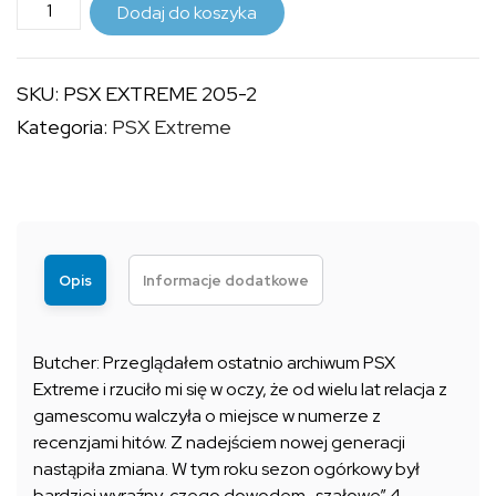
ilość
do
Dodaj do koszyka
PSX
9,99 zł
EXTREME
SKU:
PSX EXTREME 205-2
205
Kategoria:
PSX Extreme
(2)
Opis
Informacje dodatkowe
Butcher: Przeglądałem ostatnio archiwum PSX
Extreme i rzuciło mi się w oczy, że od wielu lat relacja z
gamescomu walczyła o miejsce w numerze z
recenzjami hitów. Z nadejściem nowej generacji
nastąpiła zmiana. W tym roku sezon ogórkowy był
bardziej wyraźny, czego dowodem „szałowe” 4