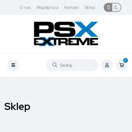
O nas
Współpraca
Kontakt
Sklep
0
Sklep