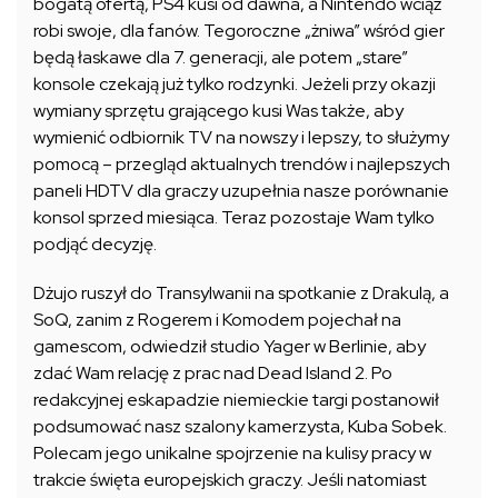
bogatą ofertą, PS4 kusi od dawna, a Nintendo wciąż
robi swoje, dla fanów. Tegoroczne „żniwa” wśród gier
będą łaskawe dla 7. generacji, ale potem „stare”
konsole czekają już tylko rodzynki. Jeżeli przy okazji
wymiany sprzętu grającego kusi Was także, aby
wymienić odbiornik TV na nowszy i lepszy, to służymy
pomocą – przegląd aktualnych trendów i najlepszych
paneli HDTV dla graczy uzupełnia nasze porównanie
konsol sprzed miesiąca. Teraz pozostaje Wam tylko
podjąć decyzję.
Dżujo ruszył do Transylwanii na spotkanie z Drakulą, a
SoQ, zanim z Rogerem i Komodem pojechał na
gamescom, odwiedził studio Yager w Berlinie, aby
zdać Wam relację z prac nad Dead Island 2. Po
redakcyjnej eskapadzie niemieckie targi postanowił
podsumować nasz szalony kamerzysta, Kuba Sobek.
Polecam jego unikalne spojrzenie na kulisy pracy w
trakcie święta europejskich graczy. Jeśli natomiast