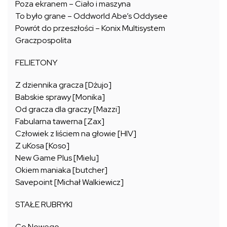
Poza ekranem – Ciało i maszyna
To było grane – Oddworld Abe’s Oddysee
Powrót do przeszłości – Konix Multisystem
Graczpospolita
FELIETONY
Z dziennika gracza [Dżujo]
Babskie sprawy [Monika]
Od gracza dla graczy [Mazzi]
Fabularna tawerna [Zax]
Człowiek z liściem na głowie [HIV]
Z uKosa [Koso]
New Game Plus [Mielu]
Okiem maniaka [butcher]
Savepoint [Michał Walkiewicz]
STAŁE RUBRYKI
Co Nowego