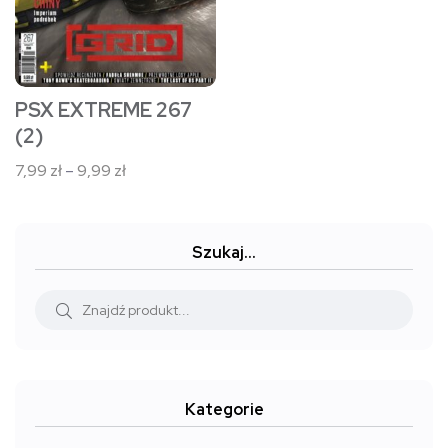
można
wybrać
na
stronie
PSX EXTREME 267
produktu
(2)
Zakres
7,99
zł
–
9,99
zł
cen:
od
7,99 zł
Szukaj…
do
9,99 zł
Kategorie