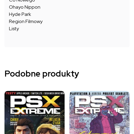
Ohayo Nippon
Hyde Park
Region Filmowy
Listy
Podobne produkty
Ten
Ten
produkt
produkt
ma
ma
wiele
wiele
wariantów.
wariantów.