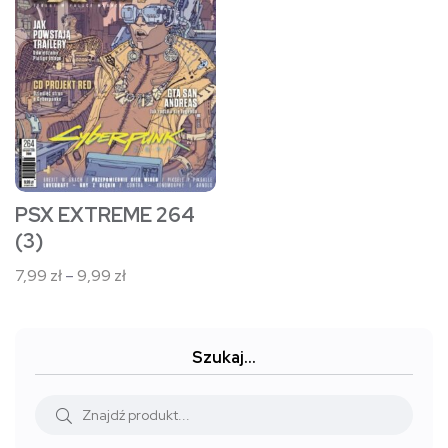
wiele
wariantów.
Opcje
można
wybrać
na
stronie
PSX EXTREME 264
produktu
(3)
Zakres
7,99
zł
–
9,99
zł
cen:
od
7,99 zł
Szukaj…
do
9,99 zł