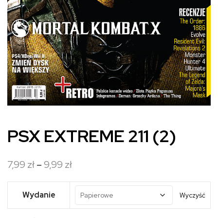
PSX EXTREME 211 (2)
Zakres
7,99
zł
–
9,99
zł
cen:
od
Wydanie
Wyczyść
7,99 zł