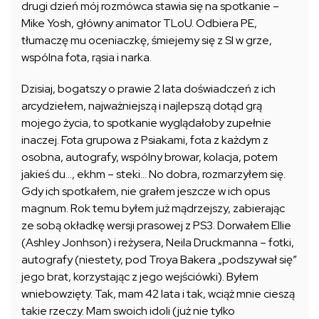
drugi dzień mój rozmówca stawia się na spotkanie –
Mike Yosh, główny animator TLoU. Odbiera PE,
tłumaczę mu oceniaczkę, śmiejemy się z SI w grze,
wspólna fota, rąsia i narka.
Dzisiaj, bogatszy o prawie 2 lata doświadczeń z ich
arcydziełem, najważniejszą i najlepszą dotąd grą
mojego życia, to spotkanie wyglądałoby zupełnie
inaczej. Fota grupowa z Psiakami, fota z każdym z
osobna, autografy, wspólny browar, kolacja, potem
jakieś du…, ekhm – steki… No dobra, rozmarzyłem się.
Gdy ich spotkałem, nie grałem jeszcze w ich opus
magnum. Rok temu byłem już mądrzejszy, zabierając
ze sobą okładkę wersji prasowej z PS3. Dorwałem Ellie
(Ashley Jonhson) i reżysera, Neila Druckmanna – fotki,
autografy (niestety, pod Troya Bakera „podszywał się”
jego brat, korzystając z jego wejściówki). Byłem
wniebowzięty. Tak, mam 42 lata i tak, wciąż mnie cieszą
takie rzeczy. Mam swoich idoli (już nie tylko