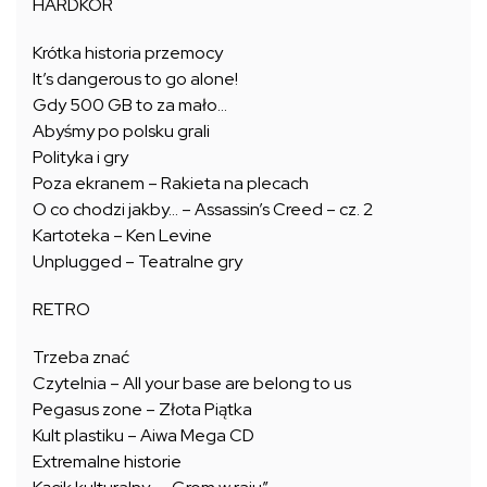
HARDKOR
Krótka historia przemocy
It’s dangerous to go alone!
Gdy 500 GB to za mało…
Abyśmy po polsku grali
Polityka i gry
Poza ekranem – Rakieta na plecach
O co chodzi jakby… – Assassin’s Creed – cz. 2
Kartoteka – Ken Levine
Unplugged – Teatralne gry
RETRO
Trzeba znać
Czytelnia – All your base are belong to us
Pegasus zone – Złota Piątka
Kult plastiku – Aiwa Mega CD
Extremalne historie