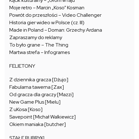
Kącik kulturalny – „Grom w raju”
Moje retro – Marcin „Koso” Kosman
Powrót do przeszłości – Video Challenger
Historia gier wideo w Polsce (cz. III)
Made in Poland – Doman: Grzechy Ardana
Zapraszamy do reklamy
To było grane – The Thing
Martwa strefa – Infogrames
FELIETONY
Z dziennika gracza [Dżujo]
Fabularna tawerna [Zax]
Od gracza dla graczy [Mazzi]
New Game Plus [Mielu]
Z uKosa [Koso]
Savepoint [Michał Walkiewicz]
Okiem maniaka [butcher]
STAŁE RUBRYKI