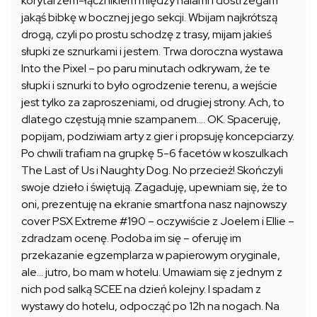
korytarzem-łącznikiem między halami i dostrzegam
jakąś bibkę w bocznej jego sekcji. Wbijam najkrótszą
drogą, czyli po prostu schodzę z trasy, mijam jakieś
słupki ze sznurkami i jestem. Trwa doroczna wystawa
Into the Pixel – po paru minutach odkrywam, że te
słupki i sznurki to było ogrodzenie terenu, a wejście
jest tylko za zaproszeniami, od drugiej strony. Ach, to
dlatego częstują mnie szampanem…. OK. Spaceruję,
popijam, podziwiam arty z gier i propsuję koncepciarzy.
Po chwili trafiam na grupkę 5-6 facetów w koszulkach
The Last of Us i Naughty Dog. No przecież! Skończyli
swoje dzieło i świętują. Zagaduję, upewniam się, że to
oni, prezentuję na ekranie smartfona nasz najnowszy
cover PSX Extreme #190 – oczywiście z Joelem i Ellie –
zdradzam ocenę. Podoba im się – oferuję im
przekazanie egzemplarza w papierowym oryginale,
ale… jutro, bo mam w hotelu. Umawiam się z jednym z
nich pod salką SCEE na dzień kolejny. I spadam z
wystawy do hotelu, odpocząć po 12h na nogach. Na