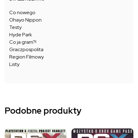
Co nowego
Ohayo Nippon
Testy
Hyde Park
Co ja gram?!
Graczpospolita
Region Filmowy
Listy
Podobne produkty
Ten
Ten