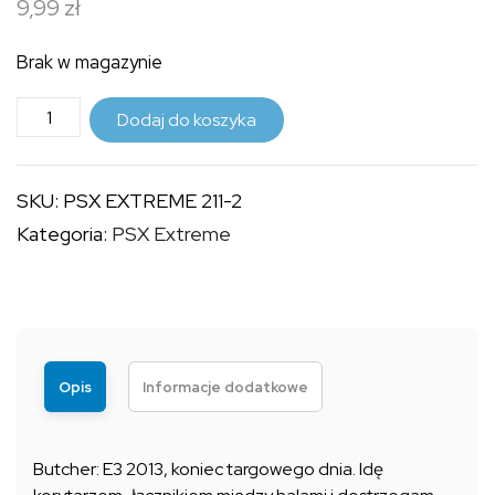
9,99
zł
do
9,99 zł
Brak w magazynie
ilość
Dodaj do koszyka
PSX
EXTREME
SKU:
PSX EXTREME 211-2
211
Kategoria:
PSX Extreme
(2)
Opis
Informacje dodatkowe
Butcher: E3 2013, koniec targowego dnia. Idę