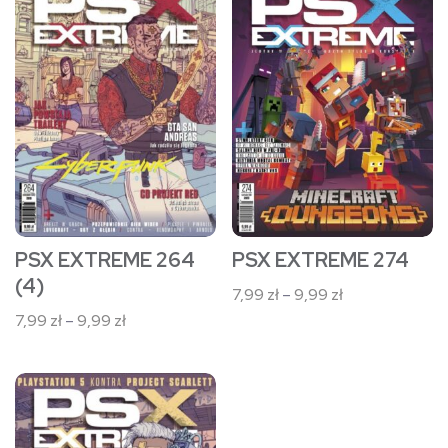
produkt
produkt
ma
ma
wiele
wiele
wariantów.
wariantów.
Opcje
Opcje
można
można
wybrać
wybrać
na
na
stronie
stronie
PSX EXTREME 264
PSX EXTREME 274
produktu
produktu
(4)
Zakres
7,99
zł
–
9,99
zł
cen:
Zakres
7,99
zł
–
9,99
zł
od
cen:
7,99 zł
od
Ten
do
7,99 zł
9,99 zł
produkt
do
9,99 zł
ma