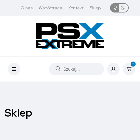
O nas
Współpraca
Kontakt
Sklep
0
Sklep