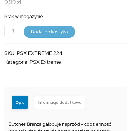
9,99
zł
do
9,99 zł
Brak w magazynie
ilość
Dodaj do koszyka
PSX
EXTREME
SKU:
PSX EXTREME 224
224
Kategoria:
PSX Extreme
Opis
Informacje dodatkowe
Butcher: Branża galopuje naprzód – codzienność