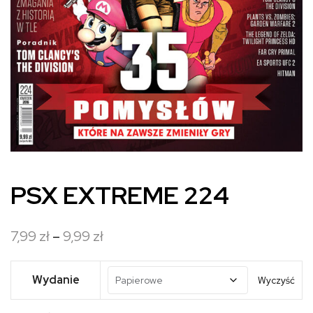
PSX EXTREME 224
Zakres
7,99
zł
–
9,99
zł
cen:
od
Wydanie
Wyczyść
7,99 zł