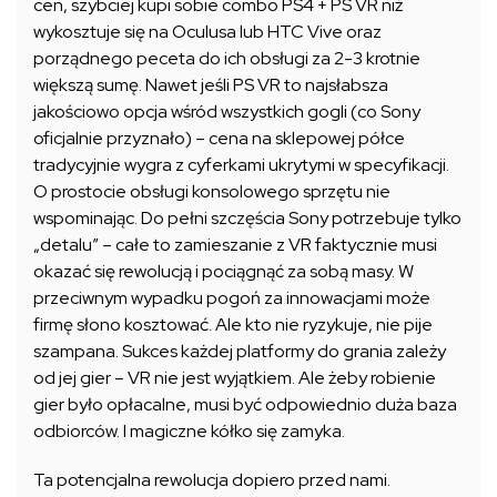
cen, szybciej kupi sobie combo PS4 + PS VR niż
wykosztuje się na Oculusa lub HTC Vive oraz
porządnego peceta do ich obsługi za 2-3 krotnie
większą sumę. Nawet jeśli PS VR to najsłabsza
jakościowo opcja wśród wszystkich gogli (co Sony
oficjalnie przyznało) – cena na sklepowej półce
tradycyjnie wygra z cyferkami ukrytymi w specyfikacji.
O prostocie obsługi konsolowego sprzętu nie
wspominając. Do pełni szczęścia Sony potrzebuje tylko
„detalu” – całe to zamieszanie z VR faktycznie musi
okazać się rewolucją i pociągnąć za sobą masy. W
przeciwnym wypadku pogoń za innowacjami może
firmę słono kosztować. Ale kto nie ryzykuje, nie pije
szampana. Sukces każdej platformy do grania zależy
od jej gier – VR nie jest wyjątkiem. Ale żeby robienie
gier było opłacalne, musi być odpowiednio duża baza
odbiorców. I magiczne kółko się zamyka.
Ta potencjalna rewolucja dopiero przed nami.