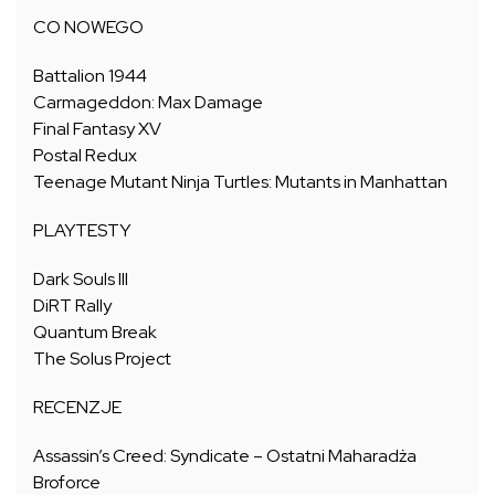
CO NOWEGO
Battalion 1944
Carmageddon: Max Damage
Final Fantasy XV
Postal Redux
Teenage Mutant Ninja Turtles: Mutants in Manhattan
PLAYTESTY
Dark Souls III
DiRT Rally
Quantum Break
The Solus Project
RECENZJE
Assassin’s Creed: Syndicate – Ostatni Maharadża
Broforce