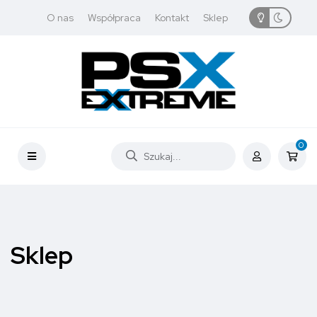
O nas
Współpraca
Kontakt
Sklep
0
Sklep