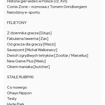
Historia gier wideo w Polsce (cz. XVI)
Comix Zone – rozmowa z Tomem Grindbergiem
Narodziny e-sportu
FELIETONY
Z dziennika gracza [Dżujo]
Fabularna tawerna [Zax]
Od gracza dla graczy [Mazzi]
Savepoint [Michał Walkiewicz]
Dwóch zgryźliwych tetryków [Zooltar / Marcellus]
New Game Plus [Mielu]
Okiem maniaka [butcher]
STAŁE RUBRYKI
Co nowego
Ohayo Nippon
Testy
Hyde Park