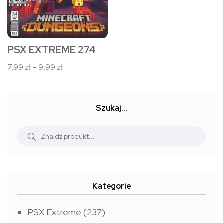
można
wybrać
na
stronie
PSX EXTREME 274
produktu
Zakres
7,99
zł
–
9,99
zł
cen:
od
7,99 zł
Szukaj…
do
9,99 zł
Kategorie
PSX Extreme
(237)