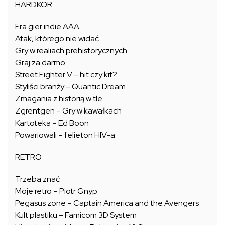
HARDKOR
Era gier indie AAA
Atak, którego nie widać
Gry w realiach prehistorycznych
Graj za darmo
Street Fighter V – hit czy kit?
Styliści branży – Quantic Dream
Zmagania z historią w tle
Zgrentgen – Gry w kawałkach
Kartoteka – Ed Boon
Powariowali – felieton HIV-a
RETRO
Trzeba znać
Moje retro – Piotr Gnyp
Pegasus zone – Captain America and the Avengers
Kult plastiku – Famicom 3D System