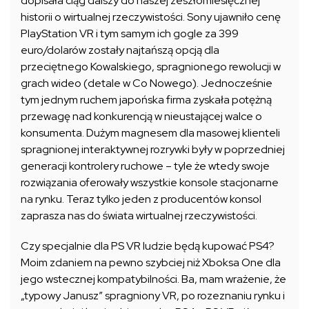
dopisała ciąg dalszy do naszej zeszłomiesięcznej
historii o wirtualnej rzeczywistości. Sony ujawniło cenę
PlayStation VR i tym samym ich gogle za 399
euro/dolarów zostały najtańszą opcją dla
przeciętnego Kowalskiego, spragnionego rewolucji w
grach wideo (detale w Co Nowego). Jednocześnie
tym jednym ruchem japońska firma zyskała potężną
przewagę nad konkurencją w nieustającej walce o
konsumenta. Dużym magnesem dla masowej klienteli
spragnionej interaktywnej rozrywki były w poprzedniej
generacji kontrolery ruchowe – tyle że wtedy swoje
rozwiązania oferowały wszystkie konsole stacjonarne
na rynku. Teraz tylko jeden z producentów konsol
zaprasza nas do świata wirtualnej rzeczywistości.
Czy specjalnie dla PS VR ludzie będą kupować PS4?
Moim zdaniem na pewno szybciej niż Xboksa One dla
jego wstecznej kompatybilności. Ba, mam wrażenie, że
„typowy Janusz” spragniony VR, po rozeznaniu rynku i