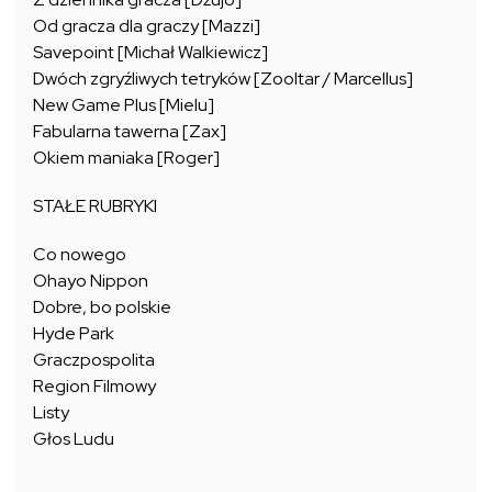
Od gracza dla graczy [Mazzi]
Savepoint [Michał Walkiewicz]
Dwóch zgryźliwych tetryków [Zooltar / Marcellus]
New Game Plus [Mielu]
Fabularna tawerna [Zax]
Okiem maniaka [Roger]
STAŁE RUBRYKI
Co nowego
Ohayo Nippon
Dobre, bo polskie
Hyde Park
Graczpospolita
Region Filmowy
Listy
Głos Ludu