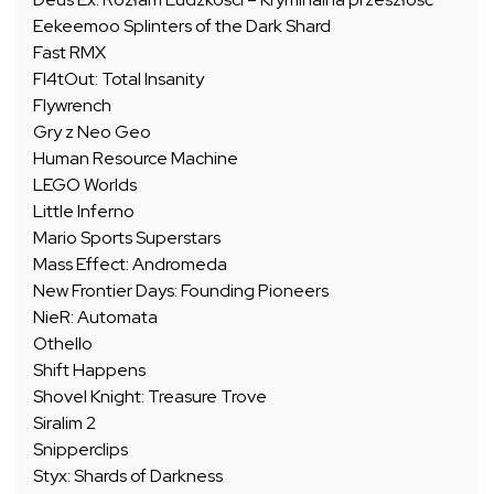
Eekeemoo Splinters of the Dark Shard
Fast RMX
Fl4tOut: Total Insanity
Flywrench
Gry z Neo Geo
Human Resource Machine
LEGO Worlds
Little Inferno
Mario Sports Superstars
Mass Effect: Andromeda
New Frontier Days: Founding Pioneers
NieR: Automata
Othello
Shift Happens
Shovel Knight: Treasure Trove
Siralim 2
Snipperclips
Styx: Shards of Darkness