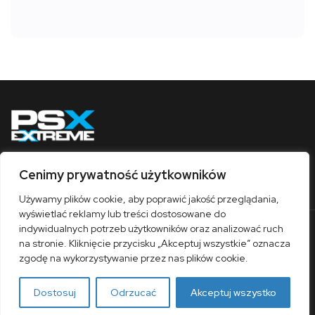
Cenimy prywatność użytkowników
Obserwuj nas
Używamy plików cookie, aby poprawić jakość przeglądania,
wyświetlać reklamy lub treści dostosowane do
indywidualnych potrzeb użytkowników oraz analizować ruch
O nas
Współpraca
Kontakt
Sklep
na stronie. Kliknięcie przycisku „Akceptuj wszystkie” oznacza
Polityka prywatności
Regulamin
zgodę na wykorzystywanie przez nas plików cookie.
© 1997-2026 / PSX Extreme
Dostosuj
Odrzucać
Akceptuj wszystko