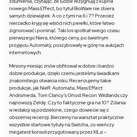
zdumienia, czytając, że ludzie rezygnują z kupna
nowego Mass Effect, bo tytuł BioWare nie zbiera
samych dziewiątek. A co z tymi na 6 i 7? Przecież
nierzadko kryją się wśród nich perełki, które łatwo
zignorować i pominąć. Taki los spotkał swego czasu
pierwszego Niera, którego ceny, po świetnym
przyjęciu Automaty, poszybowały w górę na aukcjach
internetowych.
Miniony miesiąc znów obfitował w dobre i bardzo
dobre produkcje, dzięki czemu jesteśmy świadkami
znakomitego otwarcia roku. Recenzujemy takie
produkcje, jak NieR: Automata, Mass Effect:
Andromeda, Tom Clancy’s Ghost Recon: Wildlands czy
najnowszą Zeldę. Czy to faktycznie gra na 10? Zdania
w redakcji są podzielone, czego dowiecie się z
obszernej recenzji. Bierzemy na warsztat praktycznie
wszystkie startowe tytuły na Switcha, co wieńczy
megatest konsoli przygotowany przez KILa –