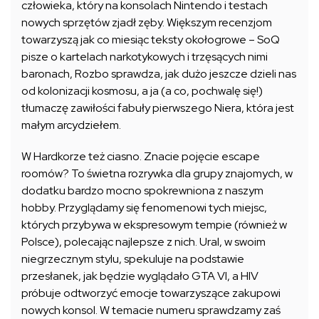
człowieka, który na konsolach Nintendo i testach
nowych sprzętów zjadł zęby. Większym recenzjom
towarzyszą jak co miesiąc teksty okołogrowe – SoQ
pisze o kartelach narkotykowych i trzęsących nimi
baronach, Rozbo sprawdza, jak dużo jeszcze dzieli nas
od kolonizacji kosmosu, a ja (a co, pochwalę się!)
tłumaczę zawiłości fabuły pierwszego Niera, która jest
małym arcydziełem.
W Hardkorze też ciasno. Znacie pojęcie escape
roomów? To świetna rozrywka dla grupy znajomych, w
dodatku bardzo mocno spokrewniona z naszym
hobby. Przyglądamy się fenomenowi tych miejsc,
których przybywa w ekspresowym tempie (również w
Polsce), polecając najlepsze z nich. Ural, w swoim
niegrzecznym stylu, spekuluje na podstawie
przesłanek, jak będzie wyglądało GTA VI, a HIV
próbuje odtworzyć emocje towarzyszące zakupowi
nowych konsol. W temacie numeru sprawdzamy zaś