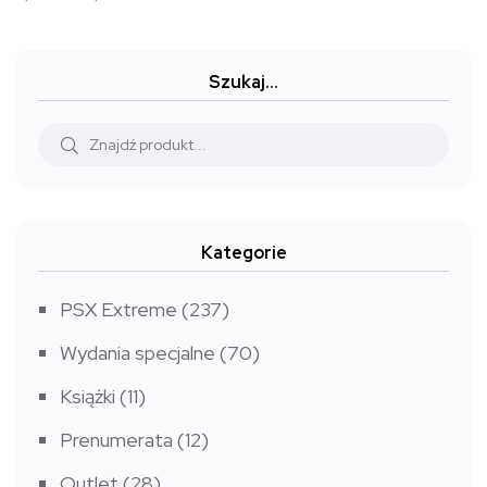
cen:
od
7,99 zł
Szukaj…
do
9,99 zł
Kategorie
PSX Extreme
(237)
Wydania specjalne
(70)
Książki
(11)
Prenumerata
(12)
Outlet
(28)