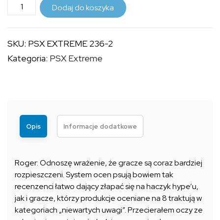
ilość
do
Dodaj do koszyka
PSX
9,99 zł
EXTREME
SKU:
PSX EXTREME 236-2
236
Kategoria:
PSX Extreme
(2)
Opis
Informacje dodatkowe
Roger: Odnoszę wrażenie, że gracze są coraz bardziej
rozpieszczeni. System ocen psują bowiem tak
recenzenci łatwo dający złapać się na haczyk hype’u,
jak i gracze, którzy produkcje oceniane na 8 traktują w
kategoriach „niewartych uwagi”. Przecierałem oczy ze