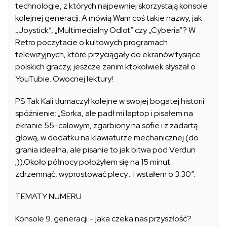
technologie, z których najpewniej skorzystają konsole
kolejnej generacji. A mówią Wam coś takie nazwy, jak
„Joystick”, „Multimedialny Odlot” czy „Cyberia”? W
Retro poczytacie o kultowych programach
telewizyjnych, które przyciągały do ekranów tysiące
polskich graczy, jeszcze zanim ktokolwiek słyszał o
YouTubie. Owocnej lektury!
PS Tak Kali tłumaczył kolejne w swojej bogatej historii
spóźnienie: „Sorka, ale padł mi laptop i pisałem na
ekranie 55-calowym, zgarbiony na sofie i z zadartą
głową, w dodatku na klawiaturze mechanicznej (do
grania idealna, ale pisanie to jak bitwa pod Verdun
;)).Około północy położyłem się na 15 minut
zdrzemnąć, wyprostować plecy… i wstałem o 3:30”.
TEMATY NUMERU
Konsole 9. generacji – jaka czeka nas przyszłość?