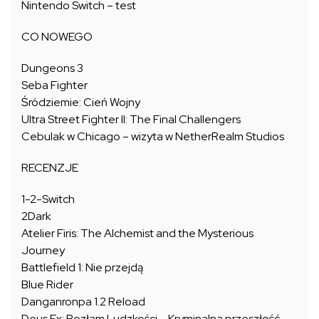
Nintendo Switch – test
CO NOWEGO
Dungeons 3
Seba Fighter
Śródziemie: Cień Wojny
Ultra Street Fighter II: The Final Challengers
Cebulak w Chicago – wizyta w NetherRealm Studios
RECENZJE
1-2-Switch
2Dark
Atelier Firis: The Alchemist and the Mysterious
Journey
Battlefield 1: Nie przejdą
Blue Rider
Danganronpa 1.2 Reload
Deus Ex: Rozłam Ludzkości – Kryminalna przeszłość