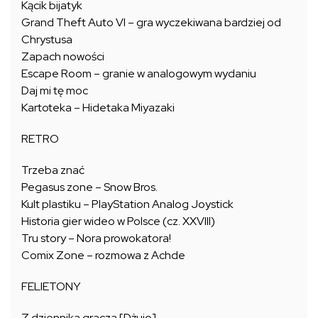
Kącik bijatyk
Grand Theft Auto VI – gra wyczekiwana bardziej od
Chrystusa
Zapach nowości
Escape Room – granie w analogowym wydaniu
Daj mi tę moc
Kartoteka – Hidetaka Miyazaki
RETRO
Trzeba znać
Pegasus zone – Snow Bros.
Kult plastiku – PlayStation Analog Joystick
Historia gier wideo w Polsce (cz. XXVIII)
Tru story – Nora prowokatora!
Comix Zone – rozmowa z Achde
FELIETONY
Z dziennika gracza [Dżujo]