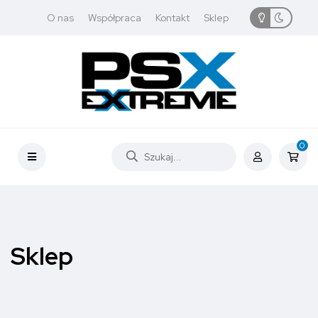
O nas
Współpraca
Kontakt
Sklep
0
Sklep