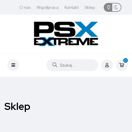
O nas
Współpraca
Kontakt
Sklep
0
Sklep