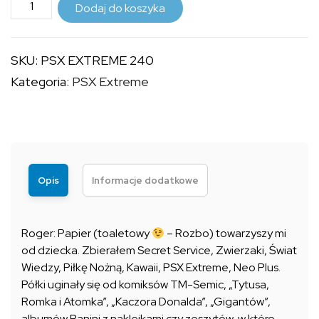
ilość
do
Dodaj do koszyka
PSX
9,99 zł
EXTREME
SKU:
PSX EXTREME 240
240
Kategoria:
PSX Extreme
Opis
Informacje dodatkowe
Roger: Papier (toaletowy
– Rozbo) towarzyszy mi
od dziecka. Zbierałem Secret Service, Zwierzaki, Świat
Wiedzy, Piłkę Nożną, Kawaii, PSX Extreme, Neo Plus.
Półki uginały się od komiksów TM-Semic, „Tytusa,
Romka i Atomka”, „Kaczora Donalda”, „Gigantów”,
albumów Panini z naklejkami czy zeszytów, w które