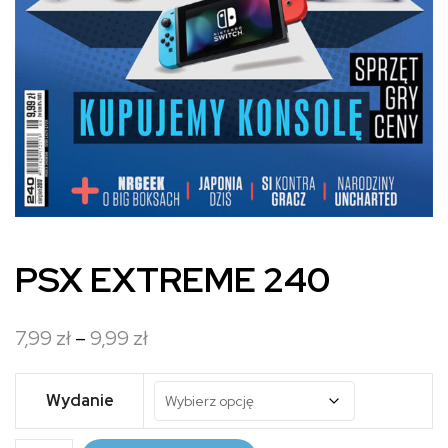
PSX EXTREME 240
Zakres
7,99
zł
–
9,99
zł
cen:
od
Wydanie
7,99 zł