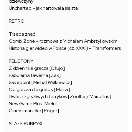
dziewczyny
Uncharted – jak hartowała się stal
RETRO
Trzeba znać
Comix Zone – rozmowa z Michałem Ambrzykowskim
Historia gier wideo w Polsce (cz. XXXII) – Transformers
FELIETONY
Z dziennika gracza [Dżujo]
Fabularna tawerna [Zax]
Savepoint [Michał Walkiewicz]
Od gracza dla graczy [Mazzi]
Dwóch zgryźliwych tetryków [Zooltar / Marcellus]
New Game Plus [Mielu]
Okiem maniaka [Roger]
STAŁE RUBRYKI