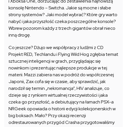
i Xboksa One, dorzucając do zestawienia najnowszą
konsolę Nintendo – Switcha. Jakie są mocne i słabe
strony systemów? Jaki model wybrać? Które gry warto
nabyć i jaka przyszłość czeka poszczególne konsole?
Wbrew pozorom każdy z trzech gigantów obrał nieco
inną drogę.
Co jeszcze? Dżujo we współpracy z ludźmi z CD
Projekt RED, Techlandu i Flying Wild Hog zgłębia temat
sztucznej inteligencji w grach, przyglądając się
nowinkom i prezentując najlepsze produkcje w tej
materii. Mazzi zabiera nas w podróż do współczesnej
Japonii, Zax cofa się w czasie, aby sprawdzić, jak
narodził się termin „nekromancja”, HIV analizuje, co
dzieje się z rynkiem wirtualnej rzeczywistości i jaka
czeka go przyszłość, a debiutujący na łamach PSX-a
NRGeek opowiada o historii edycji kolekcjonerskich w
big boksach. Mało? Przy okazji recenzji
odrestaurowanych przygód Crasha przygotowaliśmy