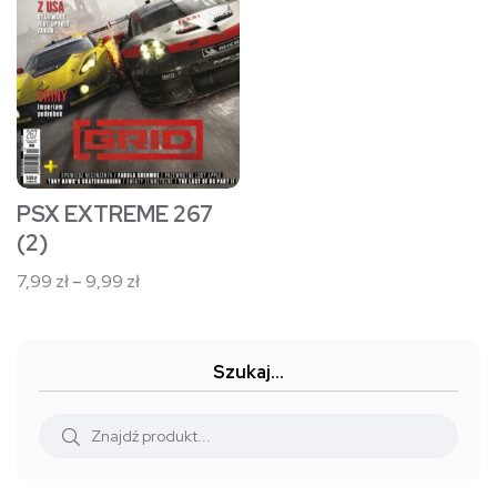
wiele
wariantów.
Opcje
można
wybrać
na
stronie
PSX EXTREME 267
produktu
(2)
Zakres
7,99
zł
–
9,99
zł
cen:
od
7,99 zł
Szukaj…
do
9,99 zł