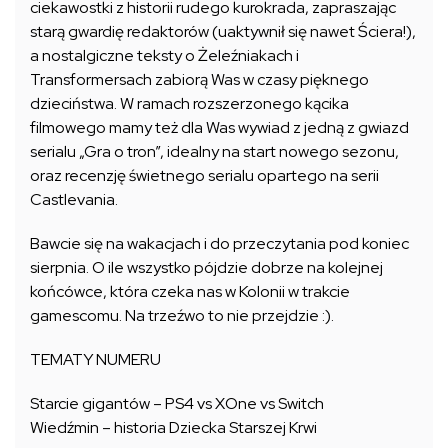
ciekawostki z historii rudego kurokrada, zapraszając
starą gwardię redaktorów (uaktywnił się nawet Ściera!),
a nostalgiczne teksty o Żeleźniakach i
Transformersach zabiorą Was w czasy pięknego
dzieciństwa. W ramach rozszerzonego kącika
filmowego mamy też dla Was wywiad z jedną z gwiazd
serialu „Gra o tron”, idealny na start nowego sezonu,
oraz recenzję świetnego serialu opartego na serii
Castlevania.
Bawcie się na wakacjach i do przeczytania pod koniec
sierpnia. O ile wszystko pójdzie dobrze na kolejnej
końcówce, która czeka nas w Kolonii w trakcie
gamescomu. Na trzeźwo to nie przejdzie :).
TEMATY NUMERU
Starcie gigantów – PS4 vs XOne vs Switch
Wiedźmin – historia Dziecka Starszej Krwi