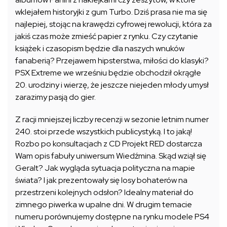
wklejałem historyjki z gum Turbo. Dziś prasa nie ma się
najlepiej, stojąc na krawędzi cyfrowej rewolucji, która za
jakiś czas może zmieść papier z rynku. Czy czytanie
książek i czasopism będzie dla naszych wnuków
fanaberią? Przejawem hipsterstwa, miłości do klasyki?
PSX Extreme we wrześniu będzie obchodził okrągłe
20. urodziny i wierzę, że jeszcze niejeden młody umysł
zarazimy pasją do gier.
Z racji mniejszej liczby recenzji w sezonie letnim numer
240. stoi przede wszystkich publicystyką. I to jaką!
Rozbo po konsultacjach z CD Projekt RED dostarcza
Wam opis fabuły uniwersum Wiedźmina. Skąd wziął się
Geralt? Jak wygląda sytuacja polityczna na mapie
świata? I jak prezentowały się losy bohaterów na
przestrzeni kolejnych odsłon? Idealny materiał do
zimnego piwerka w upalne dni. W drugim temacie
numeru porównujemy dostępne na rynku modele PS4