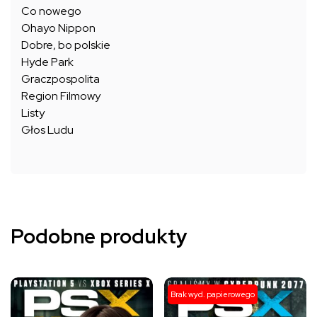
Co nowego
Ohayo Nippon
Dobre, bo polskie
Hyde Park
Graczpospolita
Region Filmowy
Listy
Głos Ludu
Podobne produkty
Ten
Ten
Brak wyd. papierowego
produkt
produkt