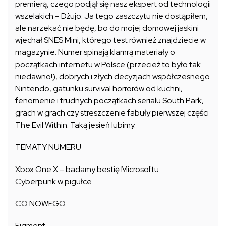
premierą, czego podjął się nasz ekspert od technologii
wszelakich – Dżujo. Ja tego zaszczytu nie dostąpiłem,
ale narzekać nie będę, bo do mojej domowej jaskini
wjechał SNES Mini, którego test również znajdziecie w
magazynie. Numer spinają klamrą materiały o
początkach internetu w Polsce (przecież to było tak
niedawno!), dobrych i złych decyzjach współczesnego
Nintendo, gatunku survival horrorów od kuchni,
fenomenie i trudnych początkach serialu South Park,
grach w grach czy streszczenie fabuły pierwszej części
The Evil Within. Taką jesień lubimy.
TEMATY NUMERU
Xbox One X – badamy bestię Microsoftu
Cyberpunk w pigułce
CO NOWEGO
Figment