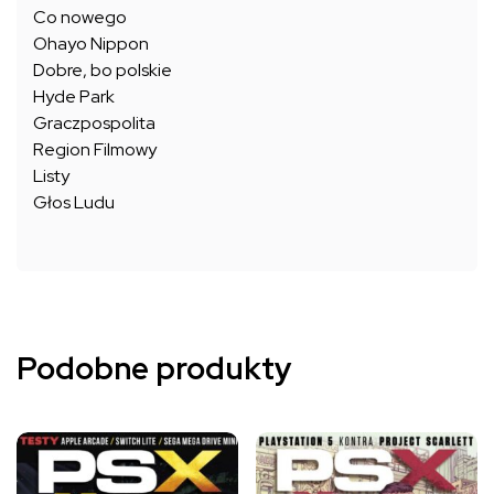
Co nowego
Ohayo Nippon
Dobre, bo polskie
Hyde Park
Graczpospolita
Region Filmowy
Listy
Głos Ludu
Podobne produkty
Ten
Ten
produkt
produkt