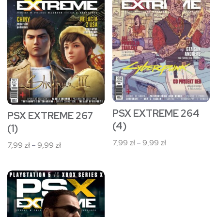
ma
ma
wiele
wiele
wariantów.
wariantów.
Opcje
Opcje
można
można
wybrać
wybrać
na
na
stronie
stronie
PSX EXTREME 264
PSX EXTREME 267
produktu
produktu
(4)
(1)
Zakres
7,99
zł
–
9,99
zł
Zakres
7,99
zł
–
9,99
zł
cen:
cen:
od
od
Ten
7,99 zł
7,99 zł
do
produkt
do
9,99 zł
9,99 zł
ma