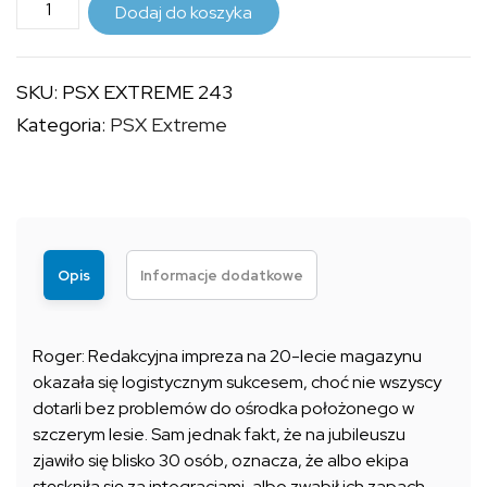
ilość
do
Dodaj do koszyka
PSX
9,99 zł
EXTREME
SKU:
PSX EXTREME 243
243
Kategoria:
PSX Extreme
Opis
Informacje dodatkowe
Roger: Redakcyjna impreza na 20-lecie magazynu
okazała się logistycznym sukcesem, choć nie wszyscy
dotarli bez problemów do ośrodka położonego w
szczerym lesie. Sam jednak fakt, że na jubileuszu
zjawiło się blisko 30 osób, oznacza, że albo ekipa
stęskniła się za integracjami, albo zwabił ich zapach