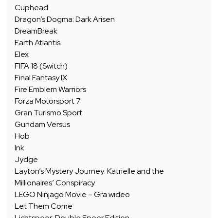
Cuphead
Dragon’s Dogma: Dark Arisen
DreamBreak
Earth Atlantis
Elex
FIFA 18 (Switch)
Final Fantasy IX
Fire Emblem Warriors
Forza Motorsport 7
Gran Turismo Sport
Gundam Versus
Hob
Ink
Jydge
Layton’s Mystery Journey: Katrielle and the
Millionaires’ Conspiracy
LEGO Ninjago Movie – Gra wideo
Let Them Come
Lichtspeer: Double Speer Edition