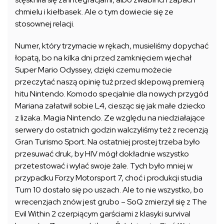
chmielu i kiełbasek. Ale o tym dowiecie się ze
stosownej relacji.
Numer, który trzymacie w rękach, musieliśmy dopychać
łopatą, bo na kilka dni przed zamknięciem wjechał
Super Mario Odyssey, dzięki czemu możecie
przeczytać naszą opinię tuż przed sklepową premierą
hitu Nintendo. Komodo specjalnie dla nowych przygód
Mariana załatwił sobie L4, ciesząc się jak małe dziecko
z lizaka. Magia Nintendo. Ze względu na niedziałające
serwery do ostatnich godzin walczyliśmy też z recenzją
Gran Turismo Sport. Na ostatniej prostej trzeba było
przesuwać druk, by HIV mógł dokładnie wszystko
przetestować i wylać swoje żale. Tych było mniej w
przypadku Forzy Motorsport 7, choć i produkcji studia
Turn 10 dostało się po uszach. Ale to nie wszystko, bo
w recenzjach znów jest grubo – SoQ zmierzył się z The
Evil Within 2 czerpiącym garściami z klasyki survival