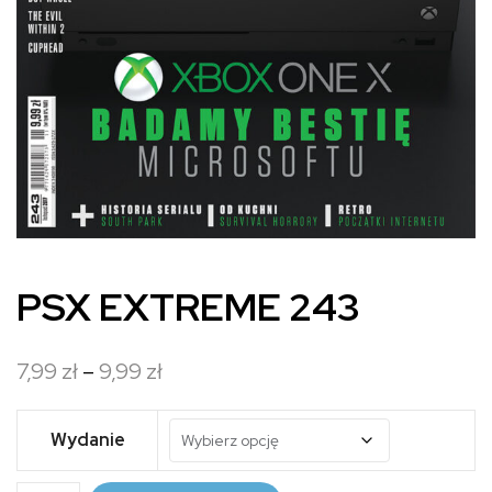
PSX EXTREME 243
Zakres
7,99
zł
–
9,99
zł
cen:
od
Wydanie
7,99 zł