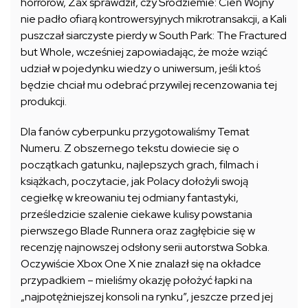
horrorów, Zax sprawdził, czy Śródziemie: Cień Wojny
nie padło ofiarą kontrowersyjnych mikrotransakcji, a Kali
puszczał siarczyste pierdy w South Park: The Fractured
but Whole, wcześniej zapowiadając, że może wziąć
udział w pojedynku wiedzy o uniwersum, jeśli ktoś
będzie chciał mu odebrać przywilej recenzowania tej
produkcji.
Dla fanów cyberpunku przygotowaliśmy Temat
Numeru. Z obszernego tekstu dowiecie się o
początkach gatunku, najlepszych grach, filmach i
książkach, poczytacie, jak Polacy dołożyli swoją
cegiełkę w kreowaniu tej odmiany fantastyki,
prześledzicie szalenie ciekawe kulisy powstania
pierwszego Blade Runnera oraz zagłębicie się w
recenzję najnowszej odsłony serii autorstwa Sobka.
Oczywiście Xbox One X nie znalazł się na okładce
przypadkiem – mieliśmy okazję położyć łapki na
„najpotężniejszej konsoli na rynku”, jeszcze przed jej