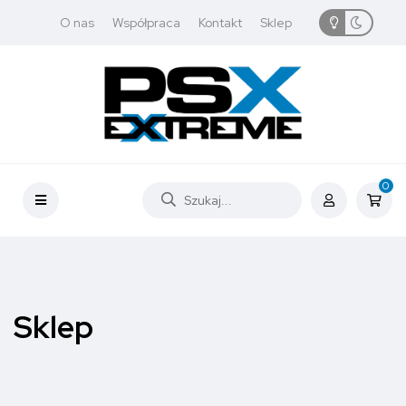
O nas
Współpraca
Kontakt
Sklep
0
Sklep