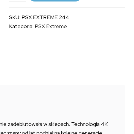
PSX
EXTREME
SKU:
PSX EXTREME 244
244
Kategoria:
PSX Extreme
+
KALENDARZ
2018
alnie zadebiutowała w sklepach. Technologia 4K
ąc znany od lat podział na kolejne generacje