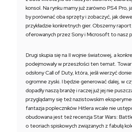
konsol. Na rynku mamy już zarówno PS4 Pro, ja
by porównać oba sprzęty i zobaczyć, jak dewe
przykładzie konkretnych gier. Obszerny raport
oferowanych przez Sony i Microsoft to nasz 
Drugi skupia się na II wojnie światowej, a konkr
podejmowały w przeszłości ten temat. Towar
odsłony Call of Duty, która, jeśli wierzyć doni
ogromne zyski. I będzie generować dalej, w cz
dopadły naszą branżę i raczej już jej nie puszc
przyglądamy się też nazistowskim eksperyment
fantazja popleczników Hitlera wcale nie ustępow
obudowana jest też recenzja Star Wars: Battle
o teoriach spiskowych związanych z fabułą kole