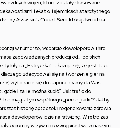
a Gwiezdnych wojen, które zostały skasowane.
 ciekawostkami tekst o tajemnicach starożytnego
słony Assassin’s Creed. Serii, której dwuletnia
 recenzji w numerze, wsparcie deweloperów third
 masa zapowiedzianych produkcji od… polskich
tytuły na „Pstryczka” i okazuje się, że jest tego
 dlaczego zdecydowali się na tworzenie gier na
śli zaś wybieracie się do Japonii, mamy dla Was
o, gdzie i za ile można kupić? Jak trafić do
? I co mają z tym wspólnego „pornogierki”? Jakby
arsztat historię apteczek i regenerowania zdrowia
masa deweloperów idzie na łatwiznę. W retro zaś
miały ogromny wpływ na rozwój piractwa w naszym