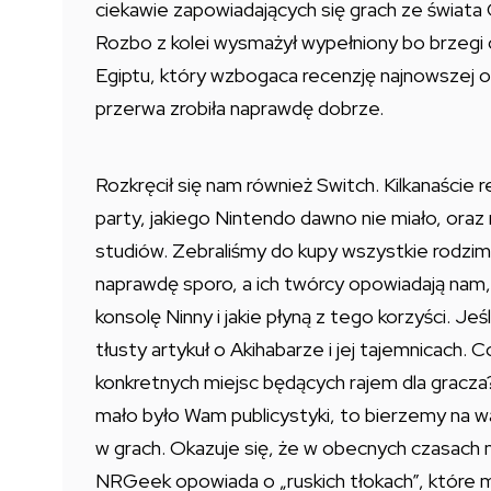
ciekawie zapowiadających się grach ze świat
Rozbo z kolei wysmażył wypełniony bo brzegi
Egiptu, który wzbogaca recenzję najnowszej od
przerwa zrobiła naprawdę dobrze.
Rozkręcił się nam również Switch. Kilkanaście
party, jakiego Nintendo dawno nie miało, oraz
studiów. Zebraliśmy do kupy wszystkie rodzime 
naprawdę sporo, a ich twórcy opowiadają nam,
konsolę Ninny i jakie płyną z tego korzyści. Je
tłusty artykuł o Akihabarze i jej tajemnicach. C
konkretnych miejsc będących rajem dla gracza
mało było Wam publicystyki, to bierzemy na w
w grach. Okazuje się, że w obecnych czasach 
NRGeek opowiada o „ruskich tłokach”, które 