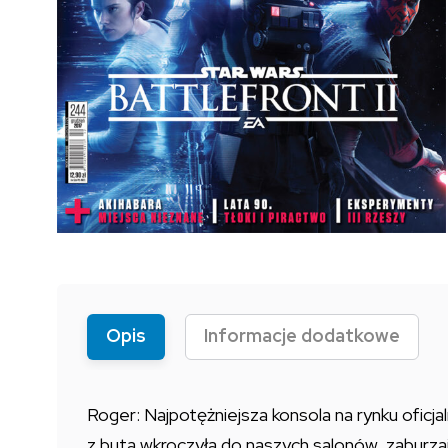
Opis
Informacje dodatkowe
Roger: Najpotężniejsza konsola na rynku oficj
z buta wkroczyła do naszych salonów, zaburzaj