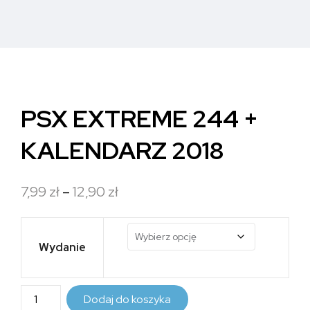
PSX EXTREME 244 +
KALENDARZ 2018
Zakres
7,99
zł
–
12,90
zł
cen:
od
Wydanie
7,99 zł
do
ilość
Dodaj do koszyka
12,90 zł