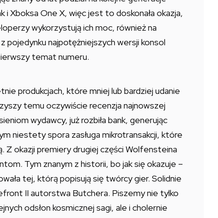
k i Xboksa One X, więc jest to doskonała okazja,
loperzy wykorzystują ich moc, również na
 z pojedynku najpotężniejszych wersji konsol
pierwszy temat numeru.
etnie produkcjach, które mniej lub bardziej udanie
zyszy temu oczywiście recenzja najnowszej
esieniom wydawcy, już rozbiła bank, generując
ym niestety spora zasługa mikrotransakcji, które
zą. Z okazji premiery drugiej części Wolfensteina
om. Tym znanym z historii, bo jak się okazuje –
ała tej, którą popisują się twórcy gier. Solidnie
front II autorstwa Butchera. Piszemy nie tylko
jnych odsłon kosmicznej sagi, ale i cholernie