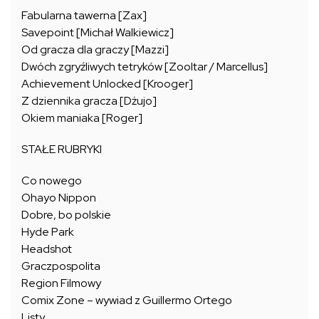
Fabularna tawerna [Zax]
Savepoint [Michał Walkiewicz]
Od gracza dla graczy [Mazzi]
Dwóch zgryźliwych tetryków [Zooltar / Marcellus]
Achievement Unlocked [Krooger]
Z dziennika gracza [Dżujo]
Okiem maniaka [Roger]
STAŁE RUBRYKI
Co nowego
Ohayo Nippon
Dobre, bo polskie
Hyde Park
Headshot
Graczpospolita
Region Filmowy
Comix Zone – wywiad z Guillermo Ortego
Listy