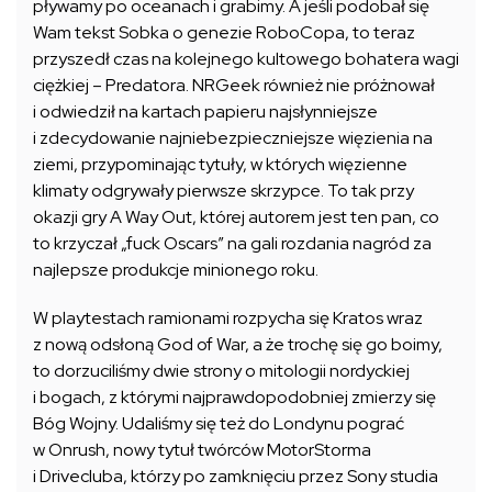
pływamy po oceanach i grabimy. A jeśli podobał się
Wam tekst Sobka o genezie RoboCopa, to teraz
przyszedł czas na kolejnego kultowego bohatera wagi
ciężkiej – Predatora. NRGeek również nie próżnował
i odwiedził na kartach papieru najsłynniejsze
i zdecydowanie najniebezpieczniejsze więzienia na
ziemi, przypominając tytuły, w których więzienne
klimaty odgrywały pierwsze skrzypce. To tak przy
okazji gry A Way Out, której autorem jest ten pan, co
to krzyczał „fuck Oscars” na gali rozdania nagród za
najlepsze produkcje minionego roku.
W playtestach ramionami rozpycha się Kratos wraz
z nową odsłoną God of War, a że trochę się go boimy,
to dorzuciliśmy dwie strony o mitologii nordyckiej
i bogach, z którymi najprawdopodobniej zmierzy się
Bóg Wojny. Udaliśmy się też do Londynu pograć
w Onrush, nowy tytuł twórców MotorStorma
i Drivecluba, którzy po zamknięciu przez Sony studia