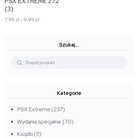
PSX EXTREME 272
produktu
(3)
Zakres
7,99
zł
–
9,99
zł
cen:
od
7,99 zł
Szukaj…
do
9,99 zł
Kategorie
PSX Extreme
(237)
Wydania specjalne
(70)
Książki
(11)