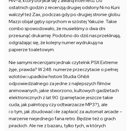
HIV-a, który borykał się z awarią internetu. Do
ostatnich godzin z recenzją drugiej odsłony Ni no Kuni
walczył też Zax, podczas gdy po drugiej stronie globu
Mazzi obijał gęby oprychom w szóstej Yakuzie. Takie
combo spowodowało, że musieliśmy o dwa dni
przesunąć drukarnię. Podobno do dziś nas przeklinają,
odgrażając się, że kolejny numer wydrukują na
papierze toaletowym.
Nie samymi recenzjami jednak czytelnik PSX Extreme
żyje, prawda? W 248. numerze przeczytacie o pełnej
wzlotów i upadków historii Studia Ghibli
odpowiedzialnego za jedne z najlepszych filmów
animowanych, jakie stworzono, kultowych gadżetach
elektronicznych z lat 90. (pamiętacie jeszcze takie
cuda, jak palmtopy czy odtwarzacze MP3?), ale
i o tym, jak zbudować i ile zapłacić za automat arcade –
marzenie niejednego fana retro. Będzie też o grach
pirackich. Ale nie z bazaru, tylko tych, w których