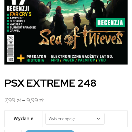
PSX EXTREME 248
Zakres
7,99
zł
–
9,99
zł
cen:
od
Wydanie
7,99 zł