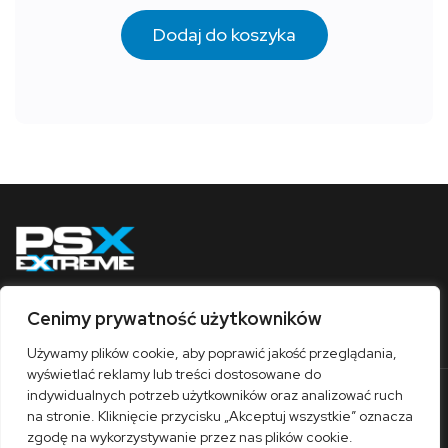
Dodaj do koszyka
Cenimy prywatność użytkowników
Obserwuj nas
Używamy plików cookie, aby poprawić jakość przeglądania,
wyświetlać reklamy lub treści dostosowane do
indywidualnych potrzeb użytkowników oraz analizować ruch
O nas
Współpraca
Kontakt
Sklep
na stronie. Kliknięcie przycisku „Akceptuj wszystkie” oznacza
Polityka prywatności
Regulamin
zgodę na wykorzystywanie przez nas plików cookie.