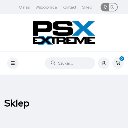
O nas
Współpraca
Kontakt
Sklep
0
Sklep