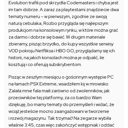
Evolution trafili pod skrzydła Codemasters i chyba jest
im tam dobrze. A zaraz za playtestami znajdziecie dwa
tematy numeru – w pierwszym, zgodnie ze swoją
naturą cebulaka, Rozbo przygląda się najlepszym
produkcjom na konsolowym rynku, w które można grać
za darmo i dobrze się bawić. W drugim materiale
zbieramy, pisząc brzydko, do kupy wszystkie serwisy
VOD pokroju Netfliksa i HBO GO, przyglądamy się ich
historii, na jakich konsolach można je odpalić, ile
kosztują i co oferują subskrybentom.
Pisząc w zeszłym miesiącu o gościnnym występie PC
na łamach PSX Extreme, wsadziłem kij w mrowisko.
Zalała mnie fala maili zarówno od zwolenników, jak
przeciwników tej platformy, za co bardzo Wam
dziękuję, bo mamy tematy do przemyśleń i widać, że
wciąż jesteście mocno zaangażowani w tworzenie
i rozwój magazynu. Tak trzymać! Na zegarze wybiła
właśnie 3:45, czas więc zakończyć wstępniak i oddać