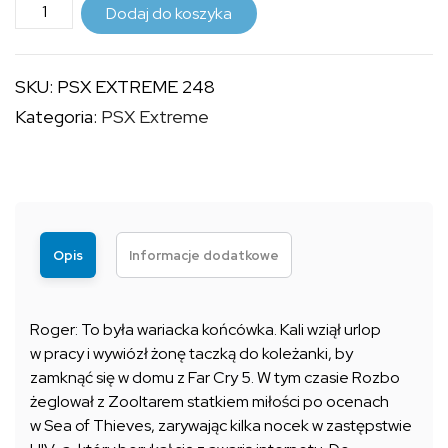
ilość
do
Dodaj do koszyka
PSX
9,99 zł
EXTREME
SKU:
PSX EXTREME 248
248
Kategoria:
PSX Extreme
Opis
Informacje dodatkowe
Roger: To była wariacka końcówka. Kali wziął urlop
w pracy i wywiózł żonę taczką do koleżanki, by
zamknąć się w domu z Far Cry 5. W tym czasie Rozbo
żeglował z Zooltarem statkiem miłości po ocenach
w Sea of Thieves, zarywając kilka nocek w zastępstwie