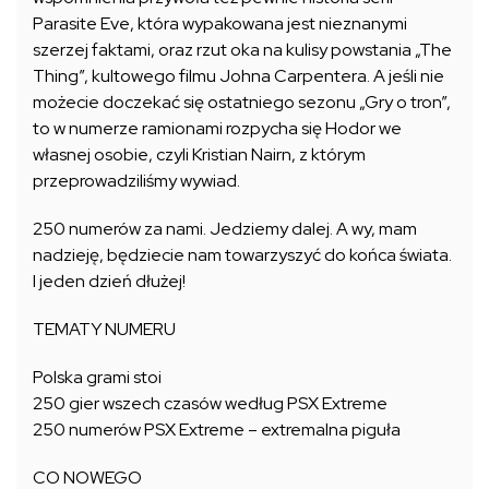
Parasite Eve, która wypakowana jest nieznanymi
szerzej faktami, oraz rzut oka na kulisy powstania „The
Thing”, kultowego filmu Johna Carpentera. A jeśli nie
możecie doczekać się ostatniego sezonu „Gry o tron”,
to w numerze ramionami rozpycha się Hodor we
własnej osobie, czyli Kristian Nairn, z którym
przeprowadziliśmy wywiad.
250 numerów za nami. Jedziemy dalej. A wy, mam
nadzieję, będziecie nam towarzyszyć do końca świata.
I jeden dzień dłużej!
TEMATY NUMERU
Polska grami stoi
250 gier wszech czasów według PSX Extreme
250 numerów PSX Extreme – extremalna piguła
CO NOWEGO