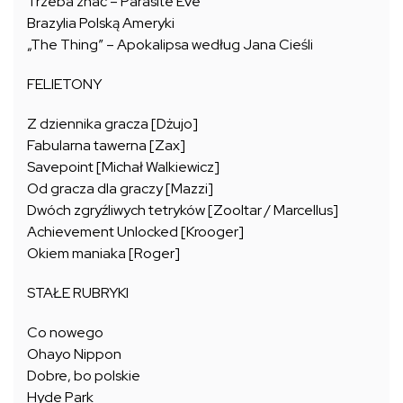
Trzeba znać – Parasite Eve
Brazylia Polską Ameryki
„The Thing” – Apokalipsa według Jana Cieśli
FELIETONY
Z dziennika gracza [Dżujo]
Fabularna tawerna [Zax]
Savepoint [Michał Walkiewicz]
Od gracza dla graczy [Mazzi]
Dwóch zgryźliwych tetryków [Zooltar / Marcellus]
Achievement Unlocked [Krooger]
Okiem maniaka [Roger]
STAŁE RUBRYKI
Co nowego
Ohayo Nippon
Dobre, bo polskie
Hyde Park