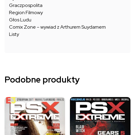
Graczpospolita
Region Filmowy
Głos Ludu
Comix Zone – wywiad z Arthurem Suydamem
Listy
Podobne produkty
Ten
Ten
produkt
produkt
ma
ma
wiele
wiele