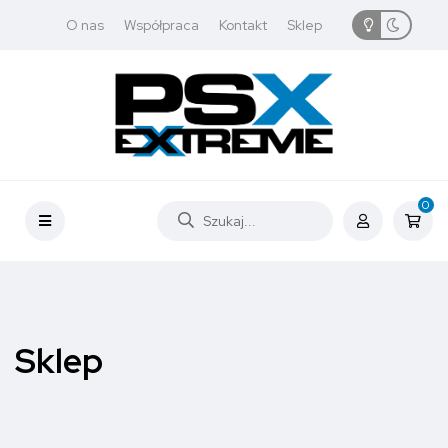
O nas
Współpraca
Kontakt
Sklep
0
Sklep