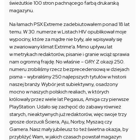
świeżutkie 100 stron pachnącego farbą drukarską
magazynu.
Na łamach PSX Extreme zadebiutowałem ponad 18 lat
temu. W 30. numerze w Listach HIV opublikował moje
wypociny, które za mądre nie były, ale wpisywały się
w zwariowany klimat Extrime’a. Mimo upływu lat
w metrykach redaktorów, pisanie i granie wciąż sprawia
nam ogromną frajdę. No właśnie – GRY. Z okazji 250.
numeru zrobiliśmy rzecz bezprecedensową w dziejach
pisma – wybraliśmy 250 najlepszych tytułów w historii
naszej branży. Wybór jest subiektywny, osadzony
mocno w naszych polskich realiach, w których
królowały przez wiele lat Pegasus, Amiga czy pierwsze
PlayStation. Udało się zachęcić do zabawy również
starych, nieaktywnych już redaktorów, więc swoje trzy
grosze dorzucili Ściera, Aju, Norby, Myszaq czy
Gamera. Nasz mały jubileusz to też świetna okazja, by
przybliżyć Wam, w jakich czasach powstał magazyn