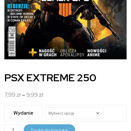
PSX EXTREME 250
Zakres
7,99
zł
–
9,99
zł
cen:
od
Wydanie
7,99 zł
ilość
do
Dodaj do koszyka