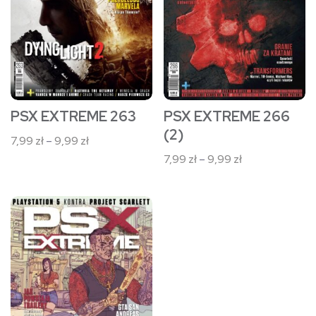
wariantów.
wariantów.
Opcje
Opcje
można
można
wybrać
wybrać
na
na
stronie
stronie
PSX EXTREME 266
PSX EXTREME 263
produktu
produktu
(2)
Zakres
7,99
zł
–
9,99
zł
cen:
Zakres
7,99
zł
–
9,99
zł
od
cen:
7,99 zł
od
Ten
do
7,99 zł
9,99 zł
produkt
do
9,99 zł
ma
wiele
wariantów.
Opcje