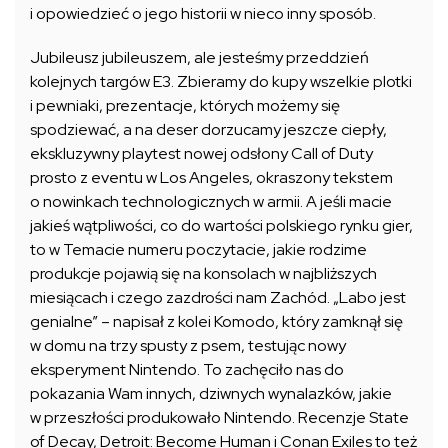
i opowiedzieć o jego historii w nieco inny sposób.
Jubileusz jubileuszem, ale jesteśmy przeddzień
kolejnych targów E3. Zbieramy do kupy wszelkie plotki
i pewniaki, prezentacje, których możemy się
spodziewać, a na deser dorzucamy jeszcze ciepły,
ekskluzywny playtest nowej odsłony Call of Duty
prosto z eventu w Los Angeles, okraszony tekstem
o nowinkach technologicznych w armii. A jeśli macie
jakieś wątpliwości, co do wartości polskiego rynku gier,
to w Temacie numeru poczytacie, jakie rodzime
produkcje pojawią się na konsolach w najbliższych
miesiącach i czego zazdrości nam Zachód. „Labo jest
genialne” – napisał z kolei Komodo, który zamknął się
w domu na trzy spusty z psem, testując nowy
eksperyment Nintendo. To zachęciło nas do
pokazania Wam innych, dziwnych wynalazków, jakie
w przeszłości produkowało Nintendo. Recenzje State
of Decay, Detroit: Become Human i Conan Exiles to też