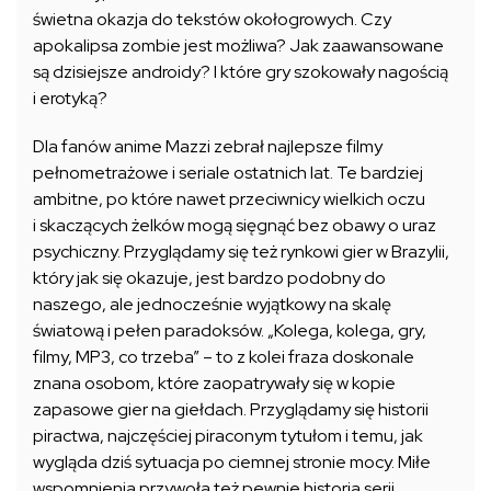
świetna okazja do tekstów okołogrowych. Czy
apokalipsa zombie jest możliwa? Jak zaawansowane
są dzisiejsze androidy? I które gry szokowały nagością
i erotyką?
Dla fanów anime Mazzi zebrał najlepsze filmy
pełnometrażowe i seriale ostatnich lat. Te bardziej
ambitne, po które nawet przeciwnicy wielkich oczu
i skaczących żelków mogą sięgnąć bez obawy o uraz
psychiczny. Przyglądamy się też rynkowi gier w Brazylii,
który jak się okazuje, jest bardzo podobny do
naszego, ale jednocześnie wyjątkowy na skalę
światową i pełen paradoksów. „Kolega, kolega, gry,
filmy, MP3, co trzeba” – to z kolei fraza doskonale
znana osobom, które zaopatrywały się w kopie
zapasowe gier na giełdach. Przyglądamy się historii
piractwa, najczęściej piraconym tytułom i temu, jak
wygląda dziś sytuacja po ciemnej stronie mocy. Miłe
wspomnienia przywoła też pewnie historia serii