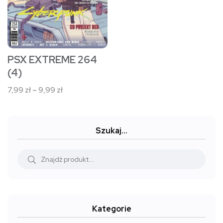
można
wybrać
na
stronie
PSX EXTREME 264
produktu
(4)
Zakres
7,99
zł
–
9,99
zł
cen:
od
7,99 zł
Szukaj…
do
9,99 zł
Kategorie