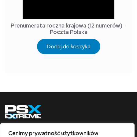
Prenumerata roczna krajowa (12 numerów) -
Poczta Polska
Dodaj do koszyka
Cenimy prywatność użytkowników
Obserwuj nas