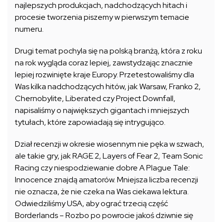
najlepszych produkcjach, nadchodzących hitach i
procesie tworzenia piszemy w pierwszym temacie
numeru.
Drugi temat pochyla się na polską branżą, która z roku
na rok wygląda coraz lepiej, zawstydzając znacznie
lepiej rozwinięte kraje Europy. Przetestowaliśmy dla
Was kilka nadchodzących hitów, jak Warsaw, Franko 2,
Chernobylite, Liberated czy Project Downfall,
napisaliśmy o największych gigantach i mniejszych
tytułach, które zapowiadają się intrygująco.
Dział recenzji w okresie wiosennym nie pęka w szwach,
ale takie gry, jak RAGE 2, Layers of Fear 2, Team Sonic
Racing czy niespodziewanie dobre A Plague Tale:
Innocence znajdą amatorów. Mniejsza liczba recenzji
nie oznacza, że nie czeka na Was ciekawa lektura.
Odwiedziliśmy USA, aby ograć trzecią część
Borderlands – Rozbo po powrocie jakoś dziwnie się