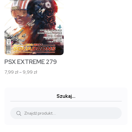
wiele
wariantów.
Opcje
można
wybrać
na
stronie
PSX EXTREME 279
produktu
Zakres
7,99
zł
–
9,99
zł
cen:
od
7,99 zł
Szukaj…
do
9,99 zł