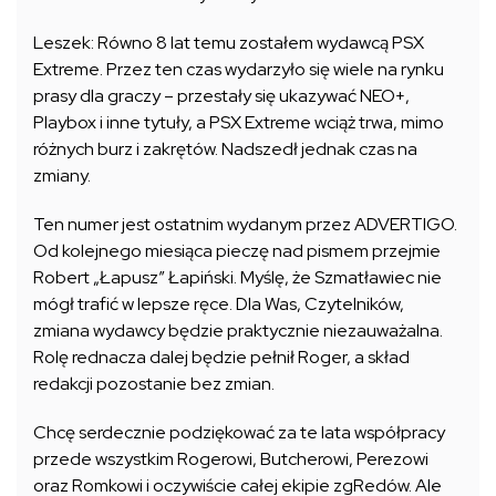
Leszek: Równo 8 lat temu zostałem wydawcą PSX
Extreme. Przez ten czas wydarzyło się wiele na rynku
prasy dla graczy – przestały się ukazywać NEO+,
Playbox i inne tytuły, a PSX Extreme wciąż trwa, mimo
różnych burz i zakrętów. Nadszedł jednak czas na
zmiany.
Ten numer jest ostatnim wydanym przez ADVERTIGO.
Od kolejnego miesiąca pieczę nad pismem przejmie
Robert „Łapusz” Łapiński. Myślę, że Szmatławiec nie
mógł trafić w lepsze ręce. Dla Was, Czytelników,
zmiana wydawcy będzie praktycznie niezauważalna.
Rolę rednacza dalej będzie pełnił Roger, a skład
redakcji pozostanie bez zmian.
Chcę serdecznie podziękować za te lata współpracy
przede wszystkim Rogerowi, Butcherowi, Perezowi
oraz Romkowi i oczywiście całej ekipie zgRedów. Ale