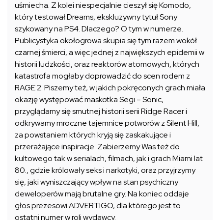
uśmiecha. Z kolei niespecjalnie cieszył się Komodo,
który testował Dreams, ekskluzywny tytuł Sony
szykowany na PS4. Dlaczego? O tym w numerze.
Publicystyka okołogrowa skupia się tym razem wokół
czarnej śmierci, a więc jednej z największych epidemii w
historii ludzkości, oraz reaktorów atomowych, których
katastrofa mogłaby doprowadzić do scen rodem z
RAGE 2. Piszemy też, w jakich pokręconych grach miała
okazję występować maskotka Segi – Sonic,
przyglądamy się smutnej historii serii Ridge Racer i
odkrywamy mroczne tajemnice potworów z Silent Hill,
za powstaniem których kryją się zaskakujące i
przerażające inspiracje. Zabierzemy Was też do
kultowego tak w serialach, filmach, jak i grach Miami lat
80., gdzie królowały seks i narkotyki, oraz przyjrzymy
się, jaki wyniszczający wpływ na stan psychiczny
deweloperów mają brutalne gry. Na koniec oddaje
głos prezesowi ADVERTIGO, dla którego jest to
ostatni numer w roli wydawcy.