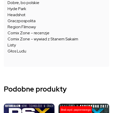
Dobre, bo polskie
Hyde Park
Headshot
Graczpospolita
Region Filmowy
Comix Zone – recenzje
Comix Zone – wywiad z Stanem Sakaim
Listy
Głos Ludu
Podobne produkty
Ten
Ten
Brak wyd. papierowego