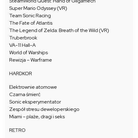
SteamWorld Quest: Hand of Gilgamech
Super Mario Odyssey (VR)
Team Sonic Racing
The Fate of Atlantis
The Legend of Zelda: Breath of the Wild (VR)
Truberbrook
VA-11 Hall-A
World of Warships
Rewizja – Warframe
HARDKOR
Elektrownie atomowe
Czarna śmierć
Sonic eksperymentator
Zespół stresu deweloperskiego
Miami – plaże, dragi i seks
RETRO