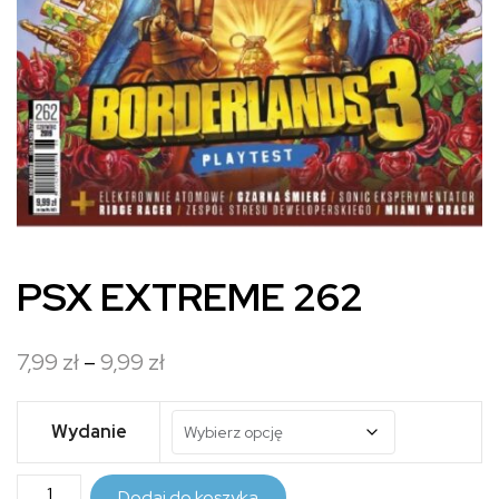
PSX EXTREME 262
Zakres
7,99
zł
–
9,99
zł
cen:
od
Wydanie
7,99 zł
ilość
do
Dodaj do koszyka