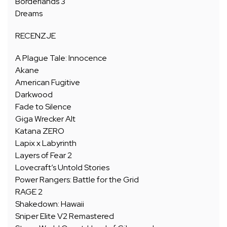
Borderlands 3
Dreams
RECENZJE
A Plague Tale: Innocence
Akane
American Fugitive
Darkwood
Fade to Silence
Giga Wrecker Alt
Katana ZERO
Lapix x Labyrinth
Layers of Fear 2
Lovecraft’s Untold Stories
Power Rangers: Battle for the Grid
RAGE 2
Shakedown: Hawaii
Sniper Elite V2 Remastered