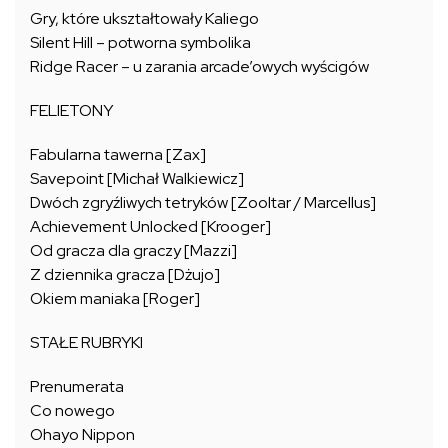
Gry, które ukształtowały Kaliego
Silent Hill – potworna symbolika
Ridge Racer – u zarania arcade’owych wyścigów
FELIETONY
Fabularna tawerna [Zax]
Savepoint [Michał Walkiewicz]
Dwóch zgryźliwych tetryków [Zooltar / Marcellus]
Achievement Unlocked [Krooger]
Od gracza dla graczy [Mazzi]
Z dziennika gracza [Dżujo]
Okiem maniaka [Roger]
STAŁE RUBRYKI
Prenumerata
Co nowego
Ohayo Nippon