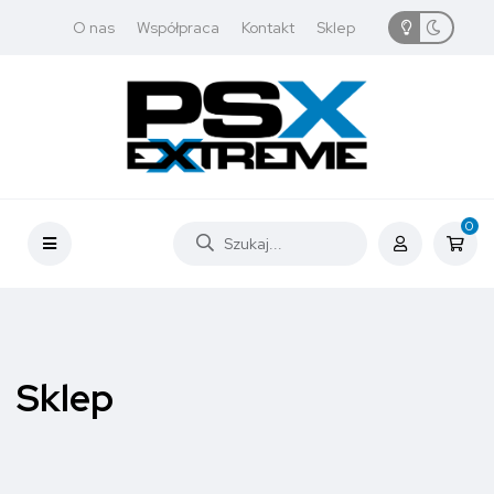
O nas
Współpraca
Kontakt
Sklep
0
Sklep