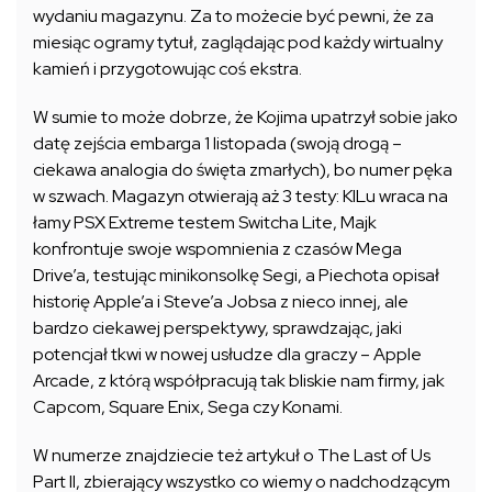
wydaniu magazynu. Za to możecie być pewni, że za
miesiąc ogramy tytuł, zaglądając pod każdy wirtualny
kamień i przygotowując coś ekstra.
W sumie to może dobrze, że Kojima upatrzył sobie jako
datę zejścia embarga 1 listopada (swoją drogą –
ciekawa analogia do święta zmarłych), bo numer pęka
w szwach. Magazyn otwierają aż 3 testy: KILu wraca na
łamy PSX Extreme testem Switcha Lite, Majk
konfrontuje swoje wspomnienia z czasów Mega
Drive’a, testując minikonsolkę Segi, a Piechota opisał
historię Apple’a i Steve’a Jobsa z nieco innej, ale
bardzo ciekawej perspektywy, sprawdzając, jaki
potencjał tkwi w nowej usłudze dla graczy – Apple
Arcade, z którą współpracują tak bliskie nam firmy, jak
Capcom, Square Enix, Sega czy Konami.
W numerze znajdziecie też artykuł o The Last of Us
Part II, zbierający wszystko co wiemy o nadchodzącym