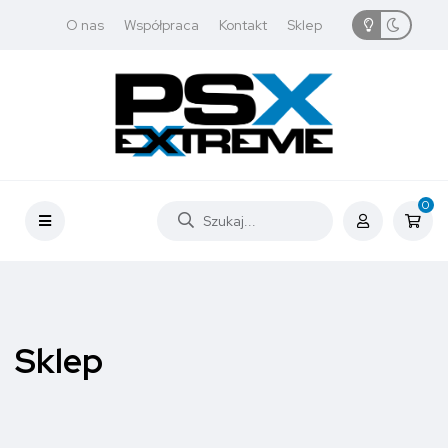
O nas
Współpraca
Kontakt
Sklep
0
Sklep