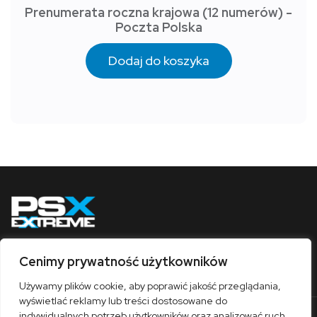
Prenumerata roczna krajowa (12 numerów) -
Poczta Polska
Dodaj do koszyka
Cenimy prywatność użytkowników
Obserwuj nas
Używamy plików cookie, aby poprawić jakość przeglądania,
wyświetlać reklamy lub treści dostosowane do
indywidualnych potrzeb użytkowników oraz analizować ruch