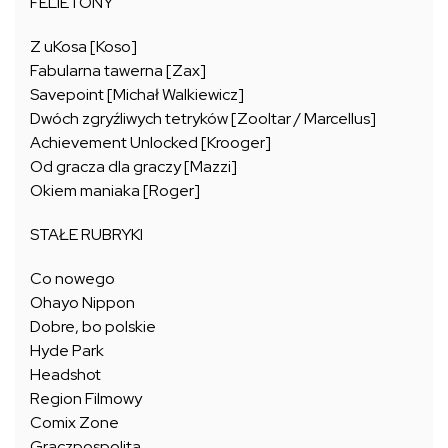
FELIETONY
Z uKosa [Koso]
Fabularna tawerna [Zax]
Savepoint [Michał Walkiewicz]
Dwóch zgryźliwych tetryków [Zooltar / Marcellus]
Achievement Unlocked [Krooger]
Od gracza dla graczy [Mazzi]
Okiem maniaka [Roger]
STAŁE RUBRYKI
Co nowego
Ohayo Nippon
Dobre, bo polskie
Hyde Park
Headshot
Region Filmowy
Comix Zone
Graczpospolita