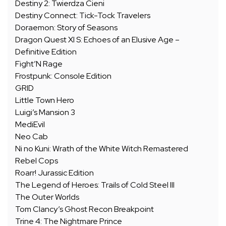
Destiny 2: Twierdza Cieni
Destiny Connect: Tick-Tock Travelers
Doraemon: Story of Seasons
Dragon Quest XI S: Echoes of an Elusive Age –
Definitive Edition
Fight’N Rage
Frostpunk: Console Edition
GRID
Little Town Hero
Luigi’s Mansion 3
MediEvil
Neo Cab
Ni no Kuni: Wrath of the White Witch Remastered
Rebel Cops
Roarr! Jurassic Edition
The Legend of Heroes: Trails of Cold Steel III
The Outer Worlds
Tom Clancy’s Ghost Recon Breakpoint
Trine 4: The Nightmare Prince