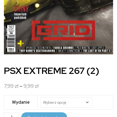
PSX EXTREME 267 (2)
Zakres
7,99
zł
–
9,99
zł
cen:
od
Wydanie
7,99 zł
ilość