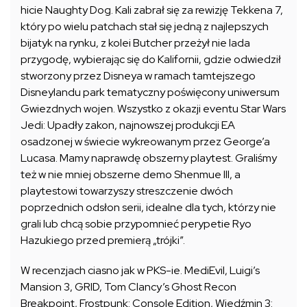
hicie Naughty Dog. Kali zabrał się za rewizję Tekkena 7,
który po wielu patchach stał się jedną z najlepszych
bijatyk na rynku, z kolei Butcher przeżył nie lada
przygodę, wybierając się do Kalifornii, gdzie odwiedził
stworzony przez Disneya w ramach tamtejszego
Disneylandu park tematyczny poświęcony uniwersum
Gwiezdnych wojen. Wszystko z okazji eventu Star Wars
Jedi: Upadły zakon, najnowszej produkcji EA
osadzonej w świecie wykreowanym przez George’a
Lucasa. Mamy naprawdę obszerny playtest. Graliśmy
też w nie mniej obszerne demo Shenmue III, a
playtestowi towarzyszy streszczenie dwóch
poprzednich odsłon serii, idealne dla tych, którzy nie
grali lub chcą sobie przypomnieć perypetie Ryo
Hazukiego przed premierą „trójki”.
W recenzjach ciasno jak w PKS-ie. MediEvil, Luigi’s
Mansion 3, GRID, Tom Clancy’s Ghost Recon
Breakpoint, Frostpunk: Console Edition, Wiedźmin 3: