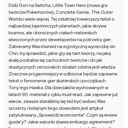
Dziki Gon na Switcha, Little Town Hero (nowa gra
twórców Pokemonów), Concrete Genie, The Outer
Worlds i wiele więcej. Tej ostatniej towarzyszy tekst o
najbardziej tajemniczych planetach, jakie skrywa
kosmos, ale i ikonicznych ciałach niebieskich
stworzonych przez deweloperów na potrzeby gier.
Zabieramy Was również na egzotyczną wycieczkę do
Chin, by sprawdzić, jakie gry się tam tworzy, na jaką
skalę podrabia się zachodnich twórców i do jak
drastycznych cenzorskich działań zdolna jest władza.
Znacznie przyjemniejszy w odbiorze będzie zapewne
tekst o fenomenie gier skaterskich i początkach
Tony’ego Hawka. Dla dzieciaków wychowanych w
latach 90. materiał z cyklu must read. Jak zapewne już
wiecie, zawsze staraliśmy się też być wobec Was
szczerzy i kolejnym tego dowodem jest artykuł
zatytułowany „Spowiedź recenzenta”. Czym są review
guide’y? Jakie warunki stawia embargo agreement?