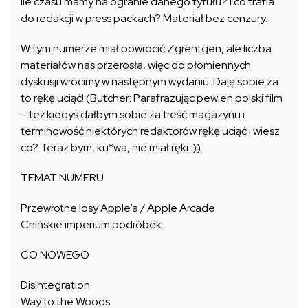
Ile czasu mamy na ogranie danego tytułu? I co trafia
do redakcji w press packach? Materiał bez cenzury.
W tym numerze miał powrócić Zgrentgen, ale liczba
materiałów nas przerosła, więc do płomiennych
dyskusji wrócimy w następnym wydaniu. Daję sobie za
to rękę uciąć! (Butcher: Parafrazując pewien polski film
– też kiedyś dałbym sobie za treść magazynu i
terminowość niektórych redaktorów rękę uciąć i wiesz
co? Teraz bym, ku*wa, nie miał ręki :)).
TEMAT NUMERU
Przewrotne losy Apple’a / Apple Arcade
Chińskie imperium podróbek
CO NOWEGO
Disintegration
Way to the Woods