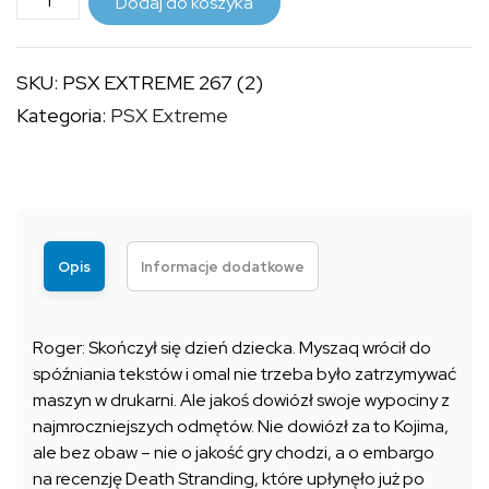
do
Dodaj do koszyka
PSX
9,99 zł
EXTREME
SKU:
PSX EXTREME 267 (2)
267
Kategoria:
PSX Extreme
(2)
Opis
Informacje dodatkowe
Roger: Skończył się dzień dziecka. Myszaq wrócił do
spóźniania tekstów i omal nie trzeba było zatrzymywać
maszyn w drukarni. Ale jakoś dowiózł swoje wypociny z
najmroczniejszych odmętów. Nie dowiózł za to Kojima,
ale bez obaw – nie o jakość gry chodzi, a o embargo
na recenzję Death Stranding, które upłynęło już po