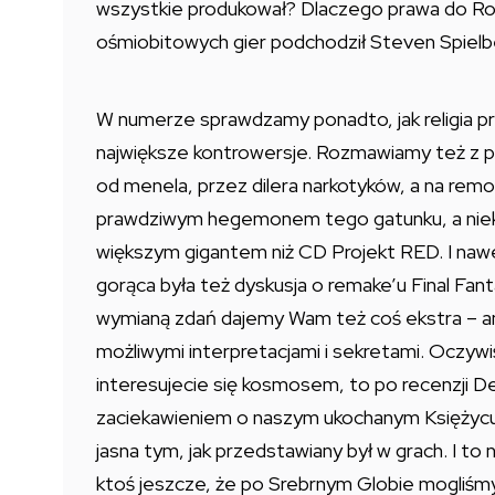
wszystkie produkował? Dlaczego prawa do Ro
ośmiobitowych gier podchodził Steven Spielb
W numerze sprawdzamy ponadto, jak religia pr
największe kontrowersje. Rozmawiamy też z p
od menela, przez dilera narkotyków, a na rem
prawdziwym hegemonem tego gatunku, a niekt
większym gigantem niż CD Projekt RED. I nawet
gorąca była też dyskusja o remake’u Final Fan
wymianą zdań dajemy Wam też coś ekstra – an
możliwymi interpretacjami i sekretami. Oczywiści
interesujecie się kosmosem, to po recenzji D
zaciekawieniem o naszym ukochanym Księżycu. 
jasna tym, jak przedstawiany był w grach. I to
ktoś jeszcze, że po Srebrnym Globie mogliśm