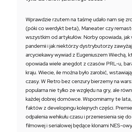
Wprawdzie rzutem na taśmę udało nam się zrob
(póki co werdykt beta), Maneater czy remaste
wszystkim od artykułów. Norby opowiada, jak
pandemii i jak niektórzy dystrybutorzy zawyż
arcyciekawy wywiad z Eugeniuszem Wiechą, któ
opowiada wiele anegdot z czasów PRL-u, bar
kraju. Wiecie, ile można było zarobić, wstawia
czasy. W Retro bez cenzury bierzemy na warsz
popularna nie tylko ze względu na gry, ale równ
każdej dobrej domówce. Wspominamy te lata, j
faktów z developingu kolejnych części. Premi
odpalenia wehikułu czasu i przeniesienia się do
filmowej i serialowej będące klonami NES-owyc