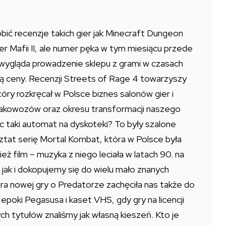
ić recenzje takich gier jak Minecraft Dungeon
r Mafii II, ale numer pęka w tym miesiącu przede
 wygląda prowadzenie sklepu z grami w czasach
ają ceny. Recenzji Streets of Rage 4 towarzyszy
ry rozkręcał w Polsce biznes salonów gier i
akowozów oraz okresu transformacji naszego
jąc taki automat na dyskoteki? To były szalone
tat serię Mortal Kombat, która w Polsce była
ież film – muzyka z niego leciała w latach 90. na
ak i dokopujemy się do wielu mało znanych
era nowej gry o Predatorze zachęciła nas także do
 epoki Pegasusa i kaset VHS, gdy gry na licencji
h tytułów znaliśmy jak własną kieszeń. Kto je