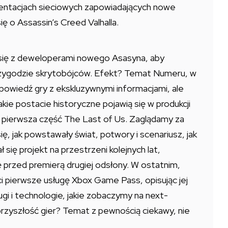
ezentacjach sieciowych zapowiadających nowe
ię o Assassin’s Creed Valhalla.
 się z deweloperami nowego Asasyna, aby
j przygodzie skrytobójców. Efekt? Temat Numeru, w
owiedź gry z ekskluzywnymi informacjami, ale
jakie postacie historyczne pojawią się w produkcji
, to pierwsza część The Last of Us. Zaglądamy za
ę, jak powstawały świat, potwory i scenariusz, jak
 się projekt na przestrzeni kolejnych lat,
 przed premierą drugiej odsłony. W ostatnim,
 pierwsze usługę Xbox Game Pass, opisując jej
ugi i technologie, jakie zobaczymy na next-
rzyszłość gier? Temat z pewnością ciekawy, nie