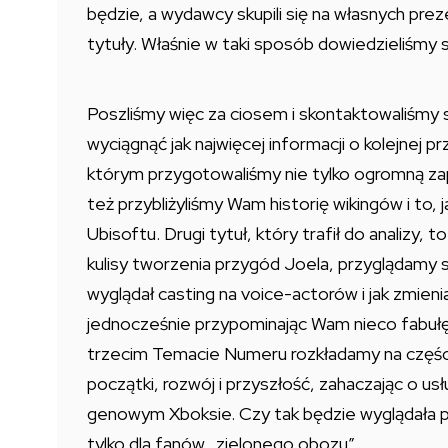
będzie, a wydawcy skupili się na własnych pr
tytuły. Właśnie w taki sposób dowiedzieliśmy s
Poszliśmy więc za ciosem i skontaktowaliśmy
wyciągnąć jak najwięcej informacji o kolejne
którym przygotowaliśmy nie tylko ogromną zap
też przybliżyliśmy Wam historię wikingów i to, 
Ubisoftu. Drugi tytuł, który trafił do analizy
kulisy tworzenia przygód Joela, przyglądamy si
wyglądał casting na voice-actorów i jak zmieniał
jednocześnie przypominając Wam nieco fabułę
trzecim Temacie Numeru rozkładamy na części
początki, rozwój i przyszłość, zahaczając o usł
genowym Xboksie. Czy tak będzie wyglądała p
tylko dla fanów „zielonego obozu”.