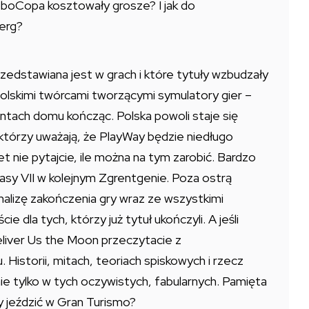
boCopa kosztowały grosze? I jak do
erg?
zedstawiana jest w grach i które tytuły wzbudzały
olskimi twórcami tworzącymi symulatory gier –
ontach domu kończąc. Polska powoli staje się
órzy uważają, że PlayWay będzie niedługo
 nie pytajcie, ile można na tym zarobić. Bardzo
tasy VII w kolejnym Zgrentgenie. Poza ostrą
alizę zakończenia gry wraz ze wszystkimi
e dla tych, którzy już tytuł ukończyli. A jeśli
eliver Us the Moon przeczytacie z
Historii, mitach, teoriach spiskowych i rzecz
 nie tylko w tych oczywistych, fabularnych. Pamięta
y jeździć w Gran Turismo?