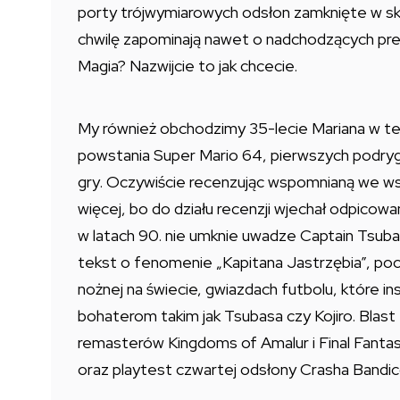
porty trójwymiarowych odsłon zamknięte w skł
chwilę zapominają nawet o nadchodzących pr
Magia? Nazwijcie to jak chcecie.
My również obchodzimy 35-lecie Mariana w te
powstania Super Mario 64, pierwszych podryg
gry. Oczywiście recenzując wspomnianą we ws
więcej, bo do działu recenzji wjechał odpi
w latach 90. nie umknie uwadze Captain Tsu
tekst o fenomenie „Kapitana Jastrzębia”, pocz
nożnej na świecie, gwiazdach futbolu, które i
bohaterom takim jak Tsubasa czy Kojiro. Blas
remasterów Kingdoms of Amalur i Final Fantasy
oraz playtest czwartej odsłony Crasha Bandico