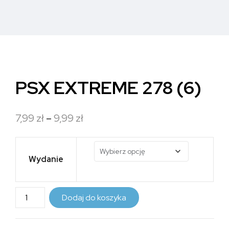
PSX EXTREME 278 (6)
Zakres
7,99
zł
–
9,99
zł
cen:
od
Wydanie
7,99 zł
do
ilość
Dodaj do koszyka
9,99 zł
PSX
EXTREME