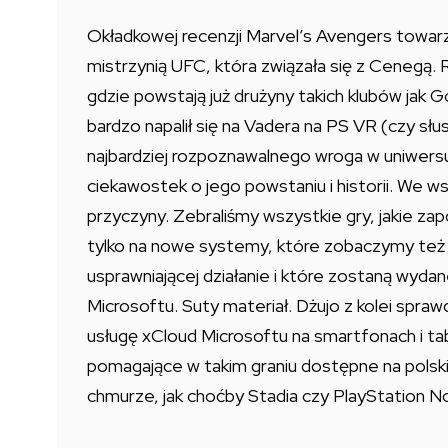
Okładkowej recenzji Marvel’s Avengers towar
mistrzynią UFC, która związała się z Cenegą. 
gdzie powstają już drużyny takich klubów jak 
bardzo napalił się na Vadera na PS VR (czy sł
najbardziej rozpoznawalnego wroga w uniwer
ciekawostek o jego powstaniu i historii. We
przyczyny. Zebraliśmy wszystkie gry, jakie zapo
tylko na nowe systemy, które zobaczymy też na
usprawniającej działanie i które zostaną wyda
Microsoftu. Suty materiał. Dżujo z kolei sprawd
usługę xCloud Microsoftu na smartfonach i ta
pomagające w takim graniu dostępne na polskim
chmurze, jak choćby Stadia czy PlayStation N