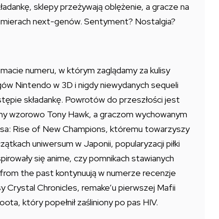
adankę, sklepy przeżywają oblężenie, a gracze na
emierach next-genów. Sentyment? Nostalgia?
macie numeru, w którym zaglądamy za kulisy
ów Nintendo w 3D i nigdy niewydanych sequeli
tępie składankę. Powrotów do przeszłości jest
cowany wzorowo Tony Hawk, a graczom wychowanym
basa: Rise of New Champions, któremu towarzyszy
ątkach uniwersum w Japonii, popularyzacji piłki
nspirowały się anime, czy pomnikach stawianych
t from the past kontynuują w numerze recenzje
 Crystal Chronicles, remake’u pierwszej Mafii
ota, który popełnił zaśliniony po pas HIV.