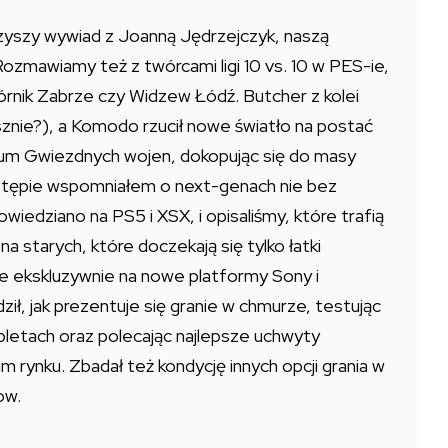
zyszy wywiad z Joanną Jędrzejczyk, naszą
Rozmawiamy też z twórcami ligi 10 vs. 10 w PES-ie,
Górnik Zabrze czy Widzew Łódź. Butcher z kolei
usznie?), a Komodo rzucił nowe światło na postać
sum Gwiezdnych wojen, dokopując się do masy
 wstępie wspomniałem o next-genach nie bez
wiedziano na PS5 i XSX, i opisaliśmy, które trafią
 starych, które doczekają się tylko łatki
ne ekskluzywnie na nowe platformy Sony i
ził, jak prezentuje się granie w chmurze, testując
bletach oraz polecając najlepsze uchwyty
 rynku. Zbadał też kondycję innych opcji grania w
ow.