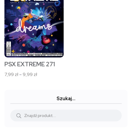
wiele
wariantów.
Opcje
można
wybrać
na
stronie
PSX EXTREME 271
produktu
Zakres
7,99
zł
–
9,99
zł
cen:
od
7,99 zł
Szukaj…
do
9,99 zł