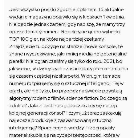
Jeśli wszystko poszło zgodnie z planem, to aktualne
wydanie magazynu pojawiło się w kioskach 1 kwietnia.
Nie będzie jednak żartem, gdy napiszę, że mamy trzy
opasłe tematy numeru. Redakcyjne grono wybrało
TOP 100 gier, na które najbardziej czekamy.
Znajdziecie tu pozycje na starsze i nowe konsole, te
znane i wyczekiwane, jak i mniej medialne potencjalne
perełki. Nie ograniczaliśmy się tylko do roku 2021, bo
jak wiecie, w dzisiejszych czasach daty premier zmienia
się czasem częściej niż skarpetki. W drugim temacie
numeru rozpisujemy się o sztucznej inteligencji. Tej w
grach, ale nie tylko, bo przecież na świecie powstają
algorytmy rodem z filmów science fiction. Do czego są
zdolne? Jakich technologii doczekamy się na tej i
kolejnej generacji konsol? I czym już teraz zaskakują
najlepsze produkcje z zaawansowaną sztuczną
inteligencją? Sporo cennej wiedzy. Trzeci opasły
materiał skupia się na cybeprzestępczości, która w