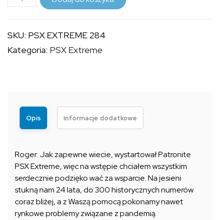
PSX
11,99 zł
EXTREME
SKU:
PSX EXTREME 284
284
Kategoria:
PSX Extreme
Opis
Informacje dodatkowe
Roger: Jak zapewne wiecie, wystartował Patronite
PSX Extreme, więc na wstępie chciałem wszystkim
serdecznie podzięko wać za wsparcie. Na jesieni
stukną nam 24 lata, do 300 historycznych numerów
coraz bliżej, a z Waszą pomocą pokonamy nawet
rynkowe problemy związane z pandemią.