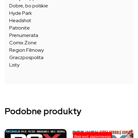
Dobre, bo polskie
Hyde Park
Headshot
Patronite
Prenumerata
Comix Zone
Region Filmowy
Graczpospolita
Listy
Podobne produkty
Ten
Ten
Brak wyd. papierowego