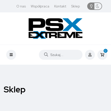
O nas
Współpraca
Kontakt
Sklep
0
Sklep