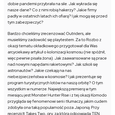
dobie pandemii przybrała na sile. Jak wykrada się
nasze dane? Co z nimi robią hakerzy? Jakie firmy
padły w ostatnich latach ich ofiarą? I jak mogą się przed
tym zabezpieczyć?
Bardzo chcieliśmy zrecenzować Outriders, ale
musieliśmy zadowolić się playtestem. Za to Rozbo z
okazji tematu okładkowego przygotował dla Was
arcyciekawy artykuł o kolonizacji kosmosu (nie spóźnił,
więc pewnie pisała żona). Jak zaawansowane są prace
nad nowymi napędami rakietowymi? Jak szkoli się
astronautów? Jakie czekają na nas
niebezpieczeństwa w kosmosie? I jak prezentuje się
program turystycznych lotów na naszą orbitę? O tym
wszystkim w numerze. Największą premierą w tym
miesiącu jest Monster Hunter Rise i z tej okazji Komodo
przygląda się fenomenowi serii i tłumaczy, jakim cudem
zdobyła ona taką popularność poza Japonią. Przy
recenzji It Takes Two, gry, za którą odpowiada TEN