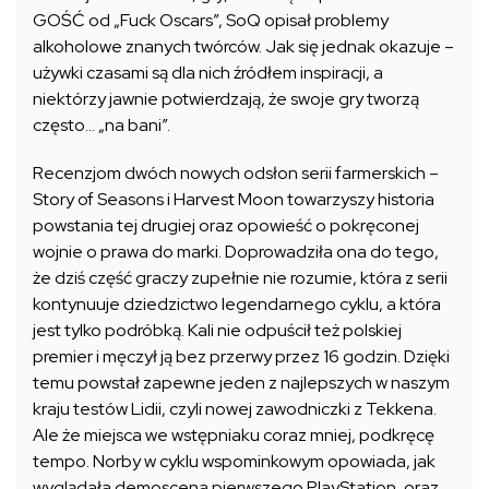
GOŚĆ od „Fuck Oscars”, SoQ opisał problemy
alkoholowe znanych twórców. Jak się jednak okazuje –
używki czasami są dla nich źródłem inspiracji, a
niektórzy jawnie potwierdzają, że swoje gry tworzą
często… „na bani”.
Recenzjom dwóch nowych odsłon serii farmerskich –
Story of Seasons i Harvest Moon towarzyszy historia
powstania tej drugiej oraz opowieść o pokręconej
wojnie o prawa do marki. Doprowadziła ona do tego,
że dziś część graczy zupełnie nie rozumie, która z serii
kontynuuje dziedzictwo legendarnego cyklu, a która
jest tylko podróbką. Kali nie odpuścił też polskiej
premier i męczył ją bez przerwy przez 16 godzin. Dzięki
temu powstał zapewne jeden z najlepszych w naszym
kraju testów Lidii, czyli nowej zawodniczki z Tekkena.
Ale że miejsca we wstępniaku coraz mniej, podkręcę
tempo. Norby w cyklu wspominkowym opowiada, jak
wyglądała demoscena pierwszego PlayStation, oraz