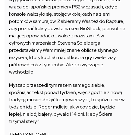
wraca do japońskiej premiery PS2 w czasach, gdy o
konsole walczyło się, stojąc w kolejkach na ziemi
potomków samurajów. Zabieramy Was też do Rapture,
aby poznać kulisy powstania serii BioShock, pierwotnie
mającej opowiadać o… walce z nazistami. A w
cyfrowych marzeniach Stevena Spielberga
przedstawiamy Wam mniej znane oblicze słynnego
reżysera, który kochał i nadal kocha gry i wiele razy
próbował coś z tym zrobić. Ale zazwyczaj nie
wychodziło.
Myszaq przeszedł tym razem samego siebie,
spóźniając tekst ponad tydzień, więc zgodnie z nową
tradycją musiał ułożyć karny wierszyk: „To spóźnienie w
tydzień idzie, Roger mdleje jak w covidzie, będzie
lepiej, nie bój bajery, bywało i 14 dni, kiedy Ściera
trzymał stery!”.
TEMATY NUMERU