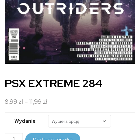
PSX EXTREME 284
Zakres
8,99
zł
–
11,99
zł
cen:
od
Wydanie
8,99 zł
ilość
do
Dodaj do koszyka