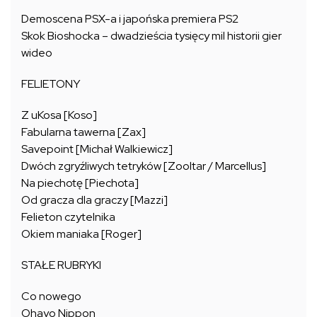
Demoscena PSX-a i japońska premiera PS2
Skok Bioshocka – dwadzieścia tysięcy mil historii gier
wideo
FELIETONY
Z uKosa [Koso]
Fabularna tawerna [Zax]
Savepoint [Michał Walkiewicz]
Dwóch zgryźliwych tetryków [Zooltar / Marcellus]
Na piechotę [Piechota]
Od gracza dla graczy [Mazzi]
Felieton czytelnika
Okiem maniaka [Roger]
STAŁE RUBRYKI
Co nowego
Ohayo Nippon