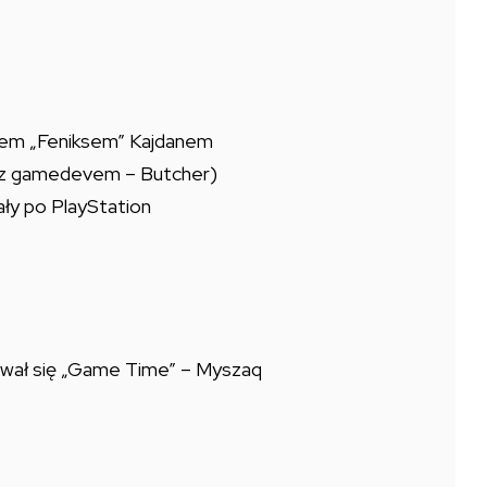
nem „Feniksem” Kajdanem
a z gamedevem – Butcher)
ły po PlayStation
kuwał się „Game Time” – Myszaq