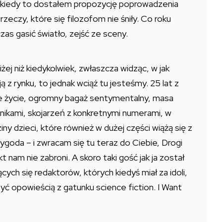
r., kiedy to dostałem propozycję poprowadzenia
eczy, które się filozofom nie śniły. Co roku
 czas gasić światło, zejść ze sceny.
żej niż kiedykolwiek, zwłaszcza widząc, w jak
 z rynku, to jednak wciąż tu jesteśmy. 25 lat z
e życie, ogromny bagaż sentymentalny, masa
nikami, skojarzeń z konkretnymi numerami, w
y dzieci, które również w dużej części wiążą się z
ygoda – i zwracam się tu teraz do Ciebie, Drogi
 nam nie zabroni. A skoro taki gość jak ja został
ących się redaktorów, których kiedyś miał za idoli,
ć opowieścią z gatunku science fiction. I Want