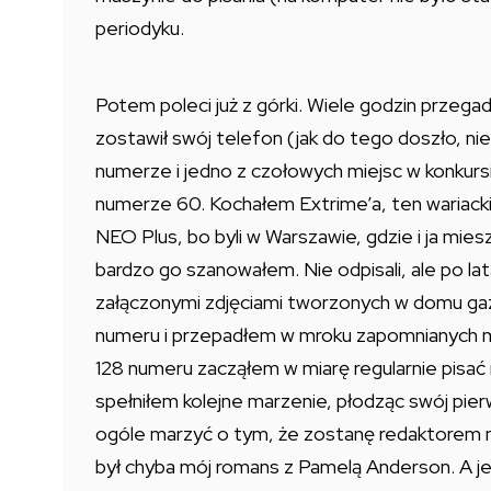
periodyku.
Potem poleci już z górki. Wiele godzin przeg
zostawił swój telefon (jak do tego doszło, ni
numerze i jedno z czołowych miejsc w konkurs
numerze 60. Kochałem Extrime’a, ten wariacki
NEO Plus, bo byli w Warszawie, gdzie i ja mie
bardzo go szanowałem. Nie odpisali, ale po l
załączonymi zdjęciami tworzonych w domu gaz
numeru i przepadłem w mroku zapomnianych mai
128 numeru zacząłem w miarę regularnie pisa
spełniłem kolejne marzenie, płodząc swój pie
ogóle marzyć o tym, że zostanę redaktorem n
był chyba mój romans z Pamelą Anderson. A je