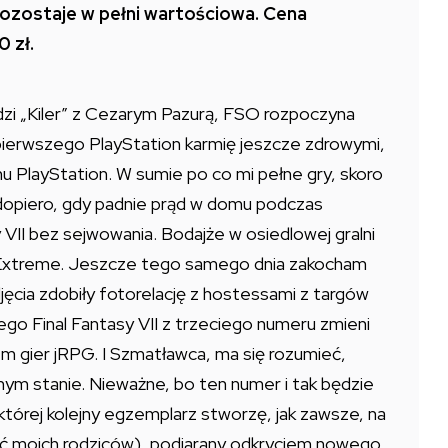
i pozostaje w pełni wartościowa. Cena
0 zł.
dzi „Kiler” z Cezarym Pazurą, FSO rozpoczyna
pierwszego PlayStation karmię jeszcze zdrowymi,
 PlayStation. W sumie po co mi pełne gry, skoro
 dopiero, gdy padnie prąd w domu podczas
 VII bez sejwowania. Bodajże w osiedlowej gralni
Extreme. Jeszcze tego samego dnia zakocham
zdjęcia zdobiły fotorelację z hostessami z targów
go Final Fantasy VII z trzeciego numeru zmieni
iem gier jRPG. I Szmatławca, ma się rozumieć,
anym stanie. Nieważne, bo ten numer i tak będzie
 której kolejny egzemplarz stworzę, jak zawsze, na
tać moich rodziców), podjarany odkryciem nowego