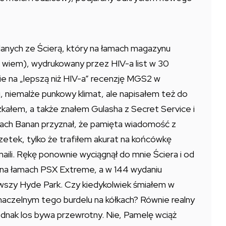
adanych ze Ścierą, który na łamach magazynu
e wiem), wydrukowany przez HIV-a list w 30
ie na „lepszą niż HIV-a” recenzję MGS2 w
, niemalże punkowy klimat, ale napisałem też do
szkałem, a także znałem Gulasha z Secret Service i
atach Banan przyznał, że pamięta wiadomość z
etek, tylko że trafiłem akurat na końcówkę
li. Rękę ponownie wyciągnął do mnie Ściera i od
ć na łamach PSX Extreme, a w 144 wydaniu
rwszy Hyde Park. Czy kiedykolwiek śmiałem w
aczelnym tego burdelu na kółkach? Równie realny
dnak los bywa przewrotny. Nie, Pamelę wciąż