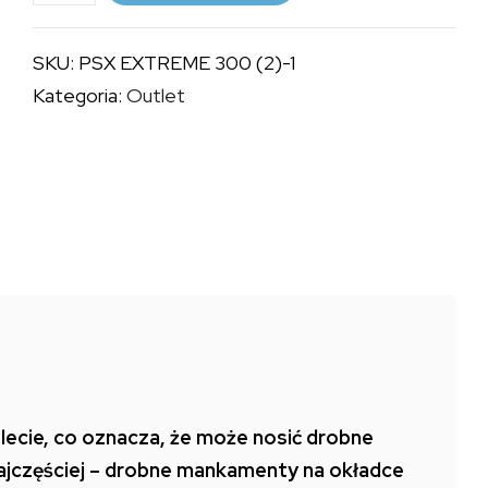
PSX
EXTREME
SKU:
PSX EXTREME 300 (2)-1
300
Kategoria:
Outlet
(2)
/
OUTLET
lecie, co oznacza, że może nosić drobne
najczęściej – drobne mankamenty na okładce