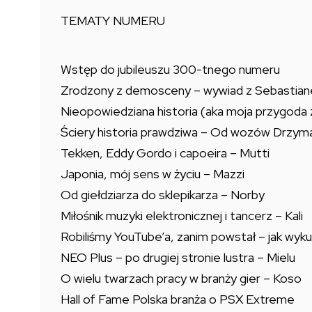
TEMATY NUMERU
Wstęp do jubileuszu 300-tnego numeru
Zrodzony z demosceny – wywiad z Sebastia
Nieopowiedziana historia (aka moja przygod
Ściery historia prawdziwa – Od wozów Drzyma
Tekken, Eddy Gordo i capoeira – Mutti
Japonia, mój sens w życiu – Mazzi
Od giełdziarza do sklepikarza – Norby
Miłośnik muzyki elektronicznej i tancerz – Kali
Robiliśmy YouTube’a, zanim powstał – jak wy
NEO Plus – po drugiej stronie lustra – Mielu
O wielu twarzach pracy w branży gier – Koso
Hall of Fame Polska branża o PSX Extreme