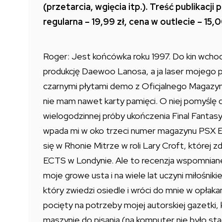
(przetarcia, wgięcia itp.). Treść publikacj
regularna – 19,99 zł, cena w outlecie – 15,0
Roger: Jest końcówka roku 1997. Do kin wcho
produkcję Daewoo Lanosa, a ja laser mojego 
czarnymi płytami demo z Oficjalnego Magazynu
nie mam nawet karty pamięci. O niej pomyślę
wielogodzinnej próby ukończenia Final Fantasy
wpada mi w oko trzeci numer magazynu PSX 
się w Rhonie Mitrze w roli Lary Croft, której 
ECTS w Londynie. Ale to recenzja wspomniane
moje growe usta i na wiele lat uczyni miłośnik
który zwiedzi osiedle i wróci do mnie w opłak
pocięty na potrzeby mojej autorskiej gazetki,
maszynie do pisania (na komputer nie było s