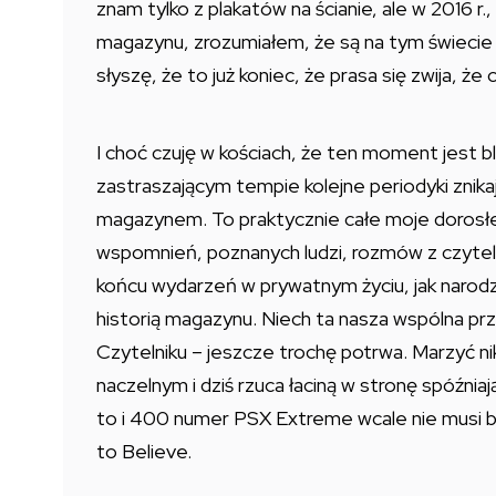
znam tylko z plakatów na ścianie, ale w 2016 
magazynu, zrozumiałem, że są na tym świecie rz
słyszę, że to już koniec, że prasa się zwija, że
I choć czuję w kościach, że ten moment jest bli
zastraszającym tempie kolejne periodyki znikają
magazynem. To praktycznie całe moje dorosł
wspomnień, poznanych ludzi, rozmów z czytel
końcu wydarzeń w prywatnym życiu, jak narodzin
historią magazynu. Niech ta nasza wspólna prz
Czytelniku – jeszcze trochę potrwa. Marzyć nikt
naczelnym i dziś rzuca łaciną w stronę spóźniaj
to i 400 numer PSX Extreme wcale nie musi by
to Believe.