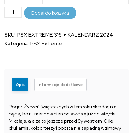
18,99 zł
ilość
do
Dodaj do koszyka
PSX
29,99 zł
EXTREME
SKU:
PSX EXTREME 316 + KALENDARZ 2024
316
Kategoria:
PSX Extreme
+
KALENDARZ
2024
Opis
Informacje dodatkowe
Roger: Życzeń świątecznych w tym roku składać nie
będę, bo numer powinien pojawić się już po wizycie
Mikołaja, ale za to jeszcze przed Sylwestrem. O ile
drukarnia, kolporterzy i poczta nie zapadną w zimowy