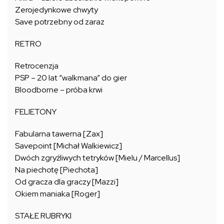
Zerojedynkowe chwyty
Save potrzebny od zaraz
RETRO
Retrocenzja
PSP – 20 lat “walkmana” do gier
Bloodborne – próba krwi
FELIETONY
Fabularna tawerna [Zax]
Savepoint [Michał Walkiewicz]
Dwóch zgryźliwych tetryków [Mielu / Marcellus]
Na piechotę [Piechota]
Od gracza dla graczy [Mazzi]
Okiem maniaka [Roger]
STAŁE RUBRYKI