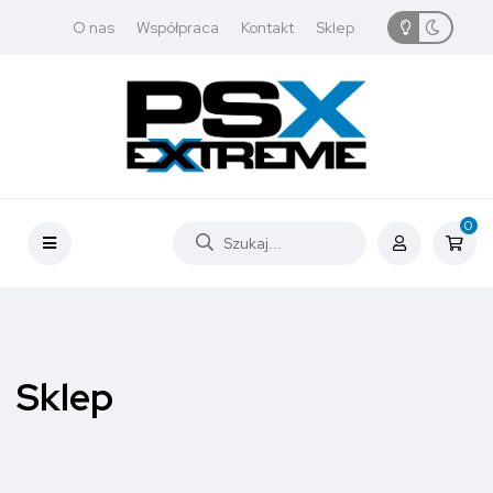
O nas
Współpraca
Kontakt
Sklep
0
Sklep