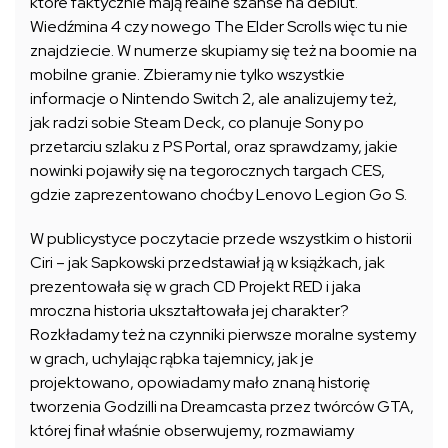
które faktycznie mają realne szanse na debiut.
Wiedźmina 4 czy nowego The Elder Scrolls więc tu nie
znajdziecie. W numerze skupiamy się też na boomie na
mobilne granie. Zbieramy nie tylko wszystkie
informacje o Nintendo Switch 2, ale analizujemy też,
jak radzi sobie Steam Deck, co planuje Sony po
przetarciu szlaku z PS Portal, oraz sprawdzamy, jakie
nowinki pojawiły się na tegorocznych targach CES,
gdzie zaprezentowano choćby Lenovo Legion Go S.
W publicystyce poczytacie przede wszystkim o historii
Ciri – jak Sapkowski przedstawiał ją w książkach, jak
prezentowała się w grach CD Projekt RED i jaka
mroczna historia ukształtowała jej charakter?
Rozkładamy też na czynniki pierwsze moralne systemy
w grach, uchylając rąbka tajemnicy, jak je
projektowano, opowiadamy mało znaną historię
tworzenia Godzilli na Dreamcasta przez twórców GTA,
której finał właśnie obserwujemy, rozmawiamy