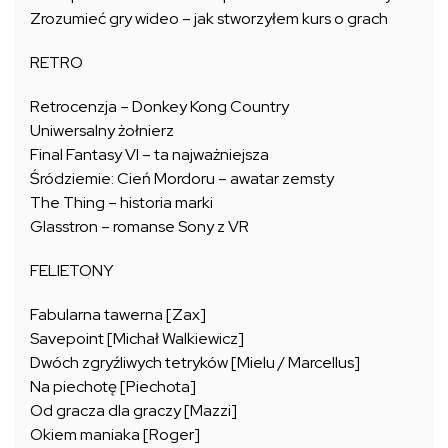
Zrozumieć gry wideo – jak stworzyłem kurs o grach
RETRO
Retrocenzja – Donkey Kong Country
Uniwersalny żołnierz
Final Fantasy VI – ta najważniejsza
Śródziemie: Cień Mordoru – awatar zemsty
The Thing – historia marki
Glasstron – romanse Sony z VR
FELIETONY
Fabularna tawerna [Zax]
Savepoint [Michał Walkiewicz]
Dwóch zgryźliwych tetryków [Mielu / Marcellus]
Na piechotę [Piechota]
Od gracza dla graczy [Mazzi]
Okiem maniaka [Roger]