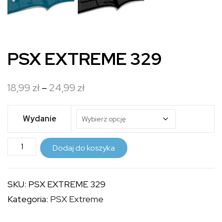
PSX EXTREME 329
Zakres
18,99
zł
–
24,99
zł
cen:
od
Wydanie
18,99 zł
ilość
do
Dodaj do koszyka
PSX
24,99 zł
EXTREME
SKU:
PSX EXTREME 329
329
Kategoria:
PSX Extreme