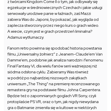
z twórcami Kingdom Come II o tym, jak odbywały się
egzekucje w średniowiecznych Czechach i jakie usługi
serwowały urodziwe panie w łaźniach, zaś Mazzi
zabiera Was do Japonii, by pokazać, jak wygląda od
zaplecza stworzony przez niego kurs o grach wideo.
A wiecie, czym jest w grach przestrzeń liminalna?
Adamus wytłumaczy.
Fanom retro powinna się spodobać historia powstania
filmu „Uniwersalny żołnierz” z Jeanem-Claude’em Van
Damme’em, podobnie jak analiza narodzin i fenomenu
Final Fantasy VI, dla wielu fanów serii ważniejszej niż
siódma odsłona cyklu. Zabieramy Was również
w podróż po najbardziej niszowych zakątkach
uniwersum „The Thing” na premierę recenzowanego
remastera gry na podstawie filmu Johna Carpentera.
Będzie też o zapomnianych goglach VR Sony, czyli
protoplaście PS VR, oraz o tym, jak nigdy niewydana
gra o Batmanie zmieniła się w kultowe w niektórych