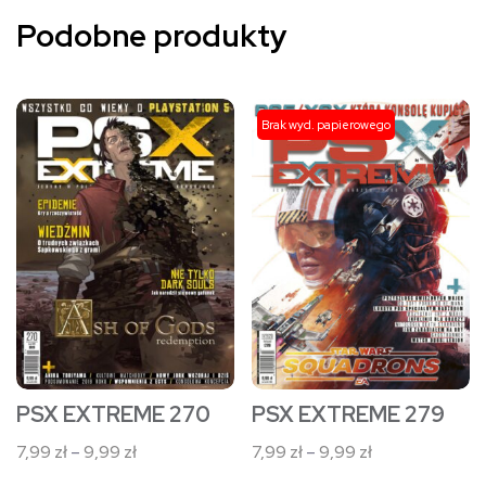
Podobne produkty
Ten
Ten
Brak wyd. papierowego
produkt
produkt
ma
ma
wiele
wiele
wariantów.
wariantów.
Opcje
Opcje
można
można
wybrać
wybrać
na
na
stronie
stronie
PSX EXTREME 270
PSX EXTREME 279
produktu
produktu
Zakres
Zakres
7,99
zł
–
9,99
zł
7,99
zł
–
9,99
zł
cen:
cen: