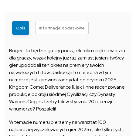
Opis
Informacje dodatkowe
Roger: To będzie gruby początek roku i piękna wiosna
dla graczy, wszak kolejny już raz zamiast jesieni twórcy
gier upodobali ten okres na premiery swoich
największych hitów. Jaskółką i to niejedną w tym
numerze jest zarówno kandydat do gry roku 2025 –
Kingdom Come: Deliverance II, jak i inne recenzowane
produkcje pokroju siódmej Cywilizacji czy Dynasty
Warriors Origins. I żeby tak w styczniu 20 recenzji
w numerze? Poszaleli!
W temacie numeru bierzemy na warsztat 100
najbardziej wyczekiwanych gier 2025 r., ale tylko tych,