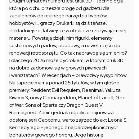
Drugim tematem numeru jest druk 3D – technologia,
która po cichu przeszła drogę od gadżetu dla
zapaleńców do realnego narzędzia twórców,
hobbystów i… graczy. Drukarki są dziś tańsze,
dokładniejsze, łatwiejsze w obsłudze i zużywają mniej
materiału. Powstają dzięki nim figurki, elementy
customowych padów, obudowy, a nawet części do
renowacji retrosprzętu. Co tak naprawdę się zmieniło?
I dlaczego 2026 może być rokiem, w którym druk 3D
na dobre zadomowi się w growych piwnicach
i warsztatach? W recenzjach – prawdziwy wysyp hitów.
Na tapecie mamy ponad 25 tytułów, w tym głośne
premiery: Resident Evil Requiem, Reanimal, Yakuza
Kiwami 3, nowy Carmageddon, Planet of Lana II, God
of War: Sons of Sparta czy Dragon Quest VII
Reimagined. Zanim jednak odpalicie najnowszą
odsłonę serii Capcomu, warto zajrzeć do akt Leona S.
Kennedy’ego – jednego z najbardziej ikonicznych
bohaterów growego horroru. Jego historię