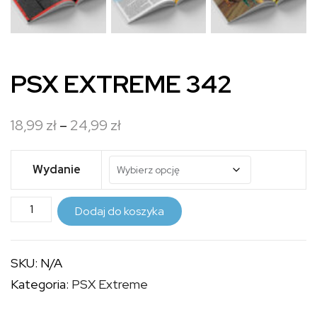
PSX EXTREME 342
Zakres
18,99
zł
–
24,99
zł
cen:
od
Wydanie
18,99 zł
ilość
do
Dodaj do koszyka
PSX
24,99 zł
EXTREME
SKU:
N/A
342
Kategoria:
PSX Extreme