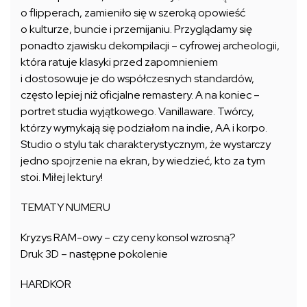
o flipperach, zamieniło się w szeroką opowieść
o kulturze, buncie i przemijaniu. Przyglądamy się
ponadto zjawisku dekompilacji – cyfrowej archeologii,
która ratuje klasyki przed zapomnieniem
i dostosowuje je do współczesnych standardów,
często lepiej niż oficjalne remastery. A na koniec –
portret studia wyjątkowego. Vanillaware. Twórcy,
którzy wymykają się podziałom na indie, AA i korpo.
Studio o stylu tak charakterystycznym, że wystarczy
jedno spojrzenie na ekran, by wiedzieć, kto za tym
stoi. Miłej lektury!
TEMATY NUMERU
Kryzys RAM-owy – czy ceny konsol wzrosną?
Druk 3D – następne pokolenie
HARDKOR