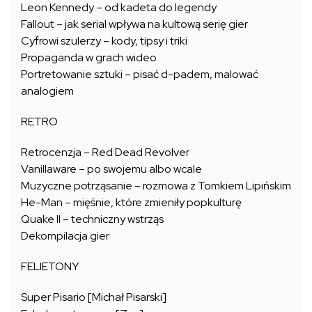
Leon Kennedy – od kadeta do legendy
Fallout – jak serial wpływa na kultową serię gier
Cyfrowi szulerzy – kody, tipsy i triki
Propaganda w grach wideo
Portretowanie sztuki – pisać d-padem, malować
analogiem
RETRO
Retrocenzja – Red Dead Revolver
Vanillaware – po swojemu albo wcale
Muzyczne potrząsanie – rozmowa z Tomkiem Lipińskim
He-Man – mięśnie, które zmieniły popkulturę
Quake II – techniczny wstrząs
Dekompilacja gier
FELIETONY
Super Pisario [Michał Pisarski]