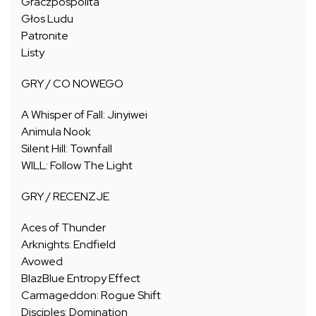
Graczpospolita
Głos Ludu
Patronite
Listy
GRY / CO NOWEGO
A Whisper of Fall: Jinyiwei
Animula Nook
Silent Hill: Townfall
WILL: Follow The Light
GRY / RECENZJE
Aces of Thunder
Arknights: Endfield
Avowed
BlazBlue Entropy Effect
Carmageddon: Rogue Shift
Disciples: Domination