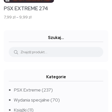
stronie
PSX EXTREME 274
produktu
Zakres
7,99
zł
–
9,99
zł
cen:
od
7,99 zł
Szukaj…
do
9,99 zł
Kategorie
PSX Extreme
(237)
Wydania specjalne
(70)
Książki
(11)