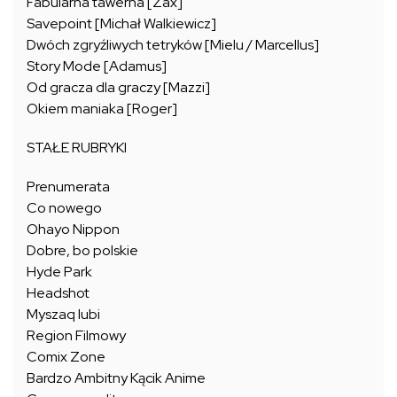
Fabularna tawerna [Zax]
Savepoint [Michał Walkiewicz]
Dwóch zgryźliwych tetryków [Mielu / Marcellus]
Story Mode [Adamus]
Od gracza dla graczy [Mazzi]
Okiem maniaka [Roger]
STAŁE RUBRYKI
Prenumerata
Co nowego
Ohayo Nippon
Dobre, bo polskie
Hyde Park
Headshot
Myszaq lubi
Region Filmowy
Comix Zone
Bardzo Ambitny Kącik Anime