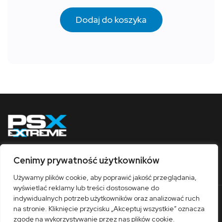
Dodaj do koszyka
Cenimy prywatność użytkowników
Obserwuj nas
Używamy plików cookie, aby poprawić jakość przeglądania,
wyświetlać reklamy lub treści dostosowane do
indywidualnych potrzeb użytkowników oraz analizować ruch
O nas
Współpraca
Kontakt
Sklep
na stronie. Kliknięcie przycisku „Akceptuj wszystkie” oznacza
Polityka prywatności
Regulamin
zgodę na wykorzystywanie przez nas plików cookie.