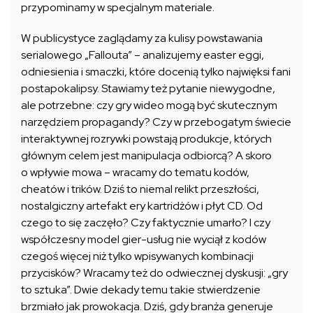
przypominamy w specjalnym materiale.
W publicystyce zaglądamy za kulisy powstawania
serialowego „Fallouta” – analizujemy easter eggi,
odniesienia i smaczki, które docenią tylko najwięksi fani
postapokalipsy. Stawiamy też pytanie niewygodne,
ale potrzebne: czy gry wideo mogą być skutecznym
narzędziem propagandy? Czy w przebogatym świecie
interaktywnej rozrywki powstają produkcje, których
głównym celem jest manipulacja odbiorcą? A skoro
o wpływie mowa – wracamy do tematu kodów,
cheatów i trików. Dziś to niemal relikt przeszłości,
nostalgiczny artefakt ery kartridżów i płyt CD. Od
czego to się zaczęło? Czy faktycznie umarło? I czy
współczesny model gier-usług nie wyciął z kodów
czegoś więcej niż tylko wpisywanych kombinacji
przycisków? Wracamy też do odwiecznej dyskusji: „gry
to sztuka”. Dwie dekady temu takie stwierdzenie
brzmiało jak prowokacja. Dziś, gdy branża generuje