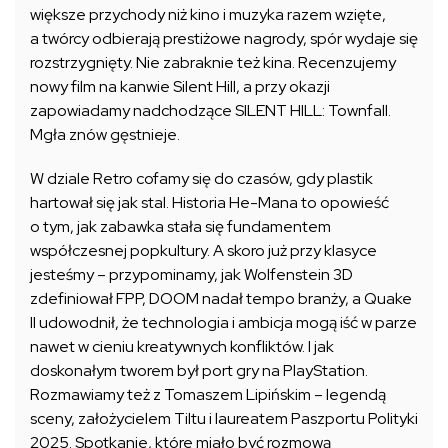
większe przychody niż kino i muzyka razem wzięte,
a twórcy odbierają prestiżowe nagrody, spór wydaje się
rozstrzygnięty. Nie zabraknie też kina. Recenzujemy
nowy film na kanwie Silent Hill, a przy okazji
zapowiadamy nadchodzące SILENT HILL: Townfall.
Mgła znów gęstnieje.
W dziale Retro cofamy się do czasów, gdy plastik
hartował się jak stal. Historia He-Mana to opowieść
o tym, jak zabawka stała się fundamentem
współczesnej popkultury. A skoro już przy klasyce
jesteśmy – przypominamy, jak Wolfenstein 3D
zdefiniował FPP, DOOM nadał tempo branży, a Quake
II udowodnił, że technologia i ambicja mogą iść w parze
nawet w cieniu kreatywnych konfliktów. I jak
doskonałym tworem był port gry na PlayStation.
Rozmawiamy też z Tomaszem Lipińskim – legendą
sceny, założycielem Tiltu i laureatem Paszportu Polityki
2025. Spotkanie, które miało być rozmową