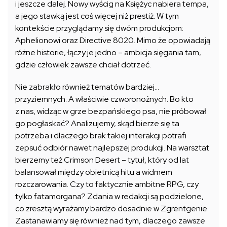
i jeszcze dalej. Nowy wyścig na Księżyc nabiera tempa,
a jego stawką jest coś więcej niż prestiż. W tym
kontekście przyglądamy się dwóm produkcjom:
Aphelionowi oraz Directive 8020. Mimo że opowiadają
różne historie, łączy je jedno – ambicja sięgania tam,
gdzie człowiek zawsze chciał dotrzeć.
Nie zabrakło również tematów bardziej…
przyziemnych. A właściwie czworonożnych. Bo kto
z nas, widząc w grze bezpańskiego psa, nie próbował
go pogłaskać? Analizujemy, skąd bierze się ta
potrzeba i dlaczego brak takiej interakcji potrafi
zepsuć odbiór nawet najlepszej produkcji. Na warsztat
bierzemy też Crimson Desert – tytuł, który od lat
balansował między obietnicą hitu a widmem
rozczarowania. Czy to faktycznie ambitne RPG, czy
tylko fatamorgana? Zdania w redakcji są podzielone,
co zresztą wyrażamy bardzo dosadnie w Zgrentgenie.
Zastanawiamy się również nad tym, dlaczego zawsze