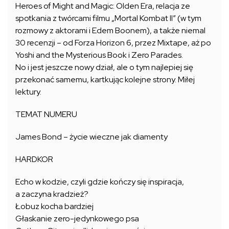
Heroes of Might and Magic: Olden Era, relacja ze
spotkania z twórcami filmu „Mortal Kombat II” (w tym
rozmowy z aktorami i Edem Boonem), a także niemal
30 recenzji – od Forza Horizon 6, przez Mixtape, aż po
Yoshi and the Mysterious Book i Zero Parades.
No i jest jeszcze nowy dział, ale o tym najlepiej się
przekonać samemu, kartkując kolejne strony. Miłej
lektury.
TEMAT NUMERU
James Bond – życie wieczne jak diamenty
HARDKOR
Echo w kodzie, czyli gdzie kończy się inspiracja,
a zaczyna kradzież?
Łobuz kocha bardziej
Głaskanie zero-jedynkowego psa