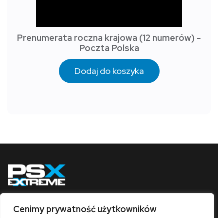
Prenumerata roczna krajowa (12 numerów) -
Poczta Polska
Dodaj do koszyka
Cenimy prywatność użytkowników
Obserwuj nas