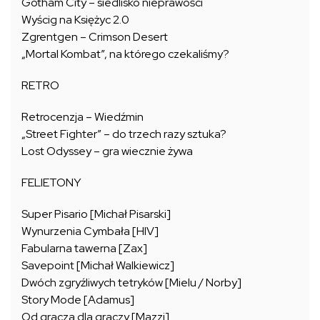
Gotham City – siedlisko nieprawości
Wyścig na Księżyc 2.0
Zgrentgen – Crimson Desert
„Mortal Kombat”, na którego czekaliśmy?
RETRO
Retrocenzja – Wiedźmin
„Street Fighter” – do trzech razy sztuka?
Lost Odyssey – gra wiecznie żywa
FELIETONY
Super Pisario [Michał Pisarski]
Wynurzenia Cymbała [HIV]
Fabularna tawerna [Zax]
Savepoint [Michał Walkiewicz]
Dwóch zgryźliwych tetryków [Mielu / Norby]
Story Mode [Adamus]
Od gracza dla graczy [Mazzi]