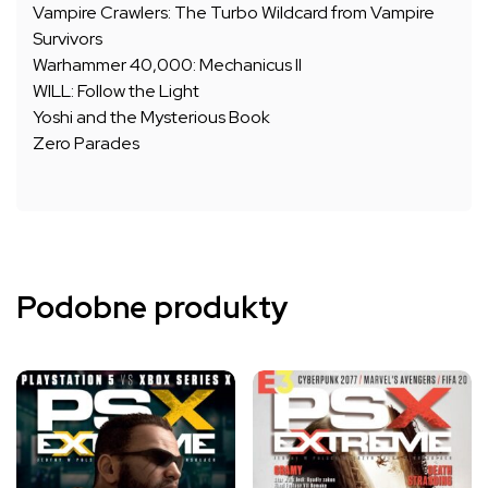
Vampire Crawlers: The Turbo Wildcard from Vampire
Survivors
Warhammer 40,000: Mechanicus II
WILL: Follow the Light
Yoshi and the Mysterious Book
Zero Parades
Podobne produkty
Ten
Ten
produkt
produkt
ma
ma
wiele
wiele