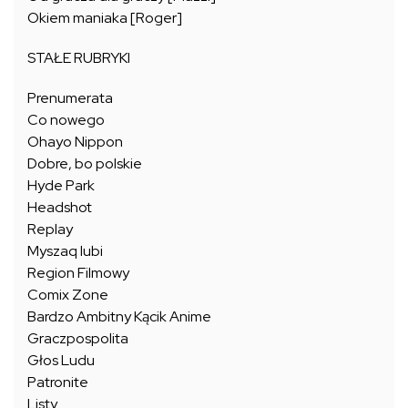
Okiem maniaka [Roger]
STAŁE RUBRYKI
Prenumerata
Co nowego
Ohayo Nippon
Dobre, bo polskie
Hyde Park
Headshot
Replay
Myszaq lubi
Region Filmowy
Comix Zone
Bardzo Ambitny Kącik Anime
Graczpospolita
Głos Ludu
Patronite
Listy