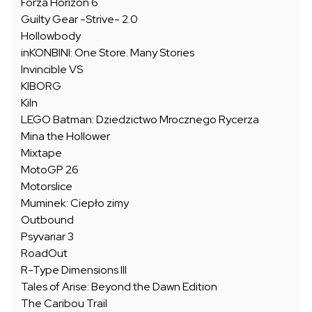
Forza Horizon 6
Guilty Gear -Strive- 2.0
Hollowbody
inKONBINI: One Store. Many Stories
Invincible VS
KIBORG
Kiln
LEGO Batman: Dziedzictwo Mrocznego Rycerza
Mina the Hollower
Mixtape
MotoGP 26
Motorslice
Muminek: Ciepło zimy
Outbound
Psyvariar 3
RoadOut
R-Type Dimensions III
Tales of Arise: Beyond the Dawn Edition
The Caribou Trail