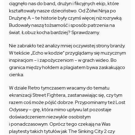
ciągnęło nas do band, drużyn i fikcyjnych ekip, które
kształtowały nasze dzieciństwo. Od Żółwi Ninja po
Drużynę A – te historie były czymś więcej niż rozrywką.
Budowały naszą tożsamość i sposób patrzenia na
świat. Łobuz kocha bardziej? Sprawdzamy.
Nie zabrakło też analizy mniej oczywistej strony branży.
W tekście „Echo w kodzie” przyglądamy się muzycznym
inspiracjom – i zapożyczeniom – w grach wideo. Bo
granica między hołdem a plagiatem bywa zaskakująco
cienka.
W dziale Retro tymczasem wracamy do tematu
ekranizacji Street Fightera, zastanawiając się, czy tym
razem coś może pójść dobrze. Przypominamy też Lost
Odyssey – grę, która mimo upływu lat pozostaje
doświadczeniem niezwykle osobistym
i ponadczasowym. Oprócz tego czekają na Was
playtesty takich tytułów jak The Sinking City 2 czy