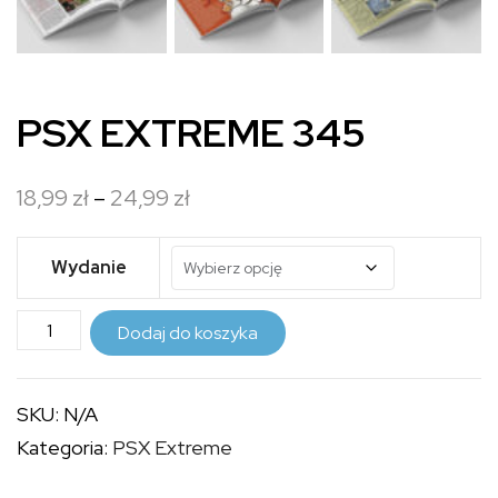
PSX EXTREME 345
Zakres
18,99
zł
–
24,99
zł
cen:
od
Wydanie
18,99 zł
ilość
do
Dodaj do koszyka
PSX
24,99 zł
EXTREME
SKU:
N/A
345
Kategoria:
PSX Extreme