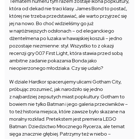
Tematem numeru tym razem zostaje ikona popkultury,
która od dekad nie traci klasy. James Bond to postać,
której nie trzeba przedstawiać, ale warto przyjrzeć się
jej na nowo. Bo choć widzieliśmy go już
w najróżniejszych odsłonach – od eleganckiego
dżentelmena po luzaka w hawajskiej koszuli – jedno
pozostaje niezmienne: styl. Wszystko to z okazji
recenzji gry 007 First Light, która stawia przed sobą
ambitne zadanie pokazania Bonda jako
nieopierzonego młodziaka. Czy się udało?
W dziale Hardkor spacerujemy ulicami Gotham City,
próbując zrozumieć, jak narodziło się jedno
z najbardziej zepsutych miast popkultury. Gotham to
bowiem nie tylko Batman i jego galeria przeciwników –
to też historia miejsca, które zawsze było skazane na
moralny rozkład. Pretekstem jest premiera LEGO
Batman: Dziedzictwo Mrocznego Rycerza, ale temat
sięga znacznie głębiej. Patrzymy też w niebo –