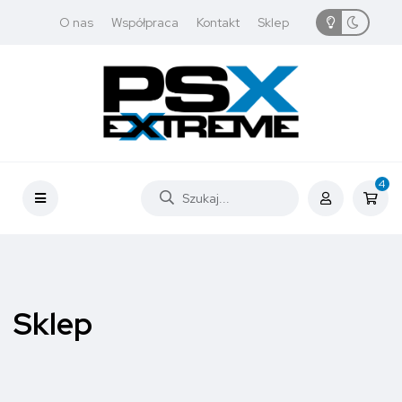
O nas
Współpraca
Kontakt
Sklep
4
Sklep