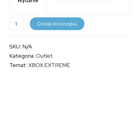
Wydanie
20,00 zł.
15,00 zł.
ilość
Dodaj do koszyka
XBOX
EXTREME
SKU:
N/A
-
Kategoria:
Outlet
OKŁADKA
Temat:
XBOX EXTREME
CONKER:
LIVE
&
RELOADED
/
OUTLET