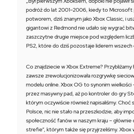
„Był pierwszym Xboksem, dopóki nie pojawił 
podróż do lat 2001–2006, kiedy to Microsoft
potworem, dziś znanym jako Xbox Classic, i 
gigantowi z Redmond nie udało się wygrać bitwy
zaszczytne drugie miejsce pod względem licz
PS2, które do dziś pozostaje liderem wszech
Co znajdziecie w Xbox Extreme? Przybliżamy hi
zawsze zrewolucjonizowała rozgrywkę sieciow
modelu online. Xbox OG to synonim wielkości 
przez masywny pad, aż po kontroler do gry Stee
którym oczywiście również napisaliśmy. Choć s
Polsce, nic nie stało na przeszkodzie, aby im
społeczność fanów w naszym kraju – głównie 
strefie”, którym także się przyjrzeliśmy. Xbo