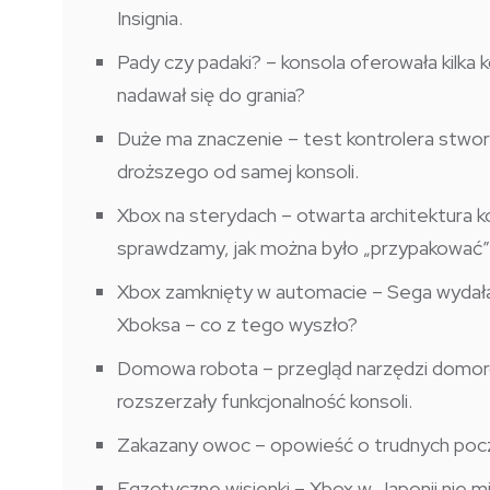
Insignia.
Pady czy padaki? – konsola oferowała kilka 
nadawał się do grania?
Duże ma znaczenie – test kontrolera stwor
droższego od samej konsoli.
Xbox na sterydach – otwarta architektura ko
sprawdzamy, jak można było „przypakować”
Xbox zamknięty w automacie – Sega wydała
Xboksa – co z tego wyszło?
Domowa robota – przegląd narzędzi domoros
rozszerzały funkcjonalność konsoli.
Zakazany owoc – opowieść o trudnych poc
Egzotyczne wisienki – Xbox w Japonii nie mia