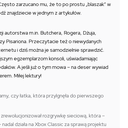
Często zarzucano mu, że to po prostu „blaszak” w
ź znajdziecie w jednym z artykułów.
ji autorstwa m.in. Butchera, Rogera, Dżuja,
zy Pisariona. Przeczytacie też o niewydanych
ternetu i dziś można je samodzielnie sprawdzić.
ejszym egzemplarzom konsoli, uświadamiając
iedaków. A jeśli już o tym mowa – na deser wywiad
em. Miłej lektury!
my, czy łatka, która przylgnęła do pierwszego
 zrewolucjonizował rozgrywkę sieciową, która –
nadal działa na Xbox Classic za sprawą projektu