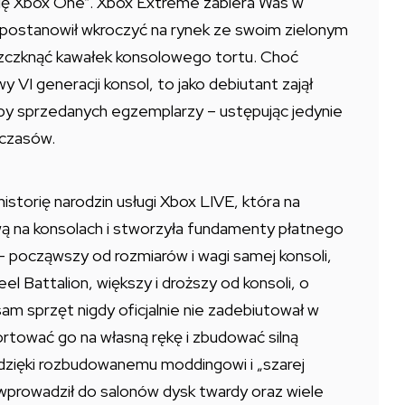
się Xbox One”. Xbox Extreme zabiera Was w
 postanowił wkroczyć na rynek ze swoim zielonym
uszczknąć kawałek konsolowego tortu. Choć
 VI generacji konsol, to jako debiutant zajął
by sprzedanych egzemplarzy – ustępując jedynie
 czasów.
storię narodzin usługi Xbox LIVE, która na
ą na konsolach i stworzyła fundamenty płatnego
– począwszy od rozmiarów i wagi samej konsoli,
l Battalion, większy i droższy od konsoli, o
am sprzęt nigdy oficjalnie nie zadebiutował w
portować go na własną rękę i zbudować silną
dzięki rozbudowanemu moddingowi i „szarej
x wprowadził do salonów dysk twardy oraz wiele