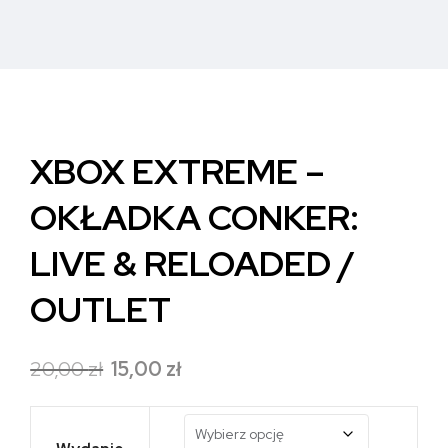
XBOX EXTREME –
OKŁADKA CONKER:
LIVE & RELOADED /
OUTLET
Pierwotna
Aktualna
20,00
zł
15,00
zł
cena
cena
wynosiła:
wynosi: