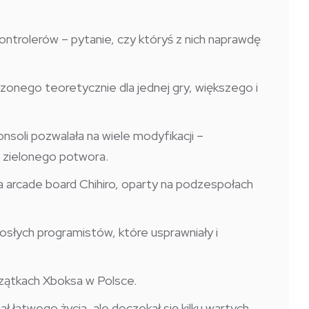
kontrolerów – pytanie, czy któryś z nich naprawdę
zonego teoretycznie dla jednej gry, większego i
nsoli pozwalała na wiele modyfikacji –
 zielonego potwora.
 arcade board Chihiro, oparty na podzespołach
łych programistów, które usprawniały i
zątkach Xboksa w Polsce.
ł łatwego życia, ale doczekał się kilku wartych