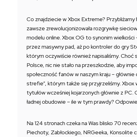
Co znajdziecie w Xbox Extreme? Przybliżamy hi
zawsze zrewolucjonizowała rozgrywkę sieciow
modelu online. Xbox OG to synonim wielkości 
przez masywny pad, aż po kontroler do gry Stee
którym oczywiście również napisaliśmy. Choć s
Polsce, nic nie stało na przeszkodzie, aby im
społeczność fanów w naszym kraju – głównie 
strefie”, którym także się przyjrzeliśmy. Xbo
tytułów wcześniej kojarzonych głównie z PC. 
ładnej obudowie – ile w tym prawdy? Odpowied
Na 124 stronach czeka na Was blisko 70 recenz
Piechoty, Zabłockiego, NRGeeka, Konsolite c