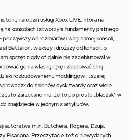
storię narodzin usługi Xbox LIVE, która na
ą na konsolach i stworzyła fundamenty płatnego
– począwszy od rozmiarów i wagi samej konsoli,
l Battalion, większy i droższy od konsoli, o
am sprzęt nigdy oficjalnie nie zadebiutował w
portować go na własną rękę i zbudować silną
dzięki rozbudowanemu moddingowi i „szarej
x wprowadził do salonów dysk twardy oraz wiele
Często zarzucano mu, że to po prostu „blaszak” w
ź znajdziecie w jednym z artykułów.
ji autorstwa m.in. Butchera, Rogera, Dżuja,
zy Pisariona. Przeczytacie też o niewydanych