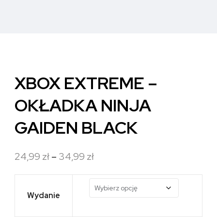
XBOX EXTREME –
OKŁADKA NINJA
GAIDEN BLACK
Zakres
24,99
zł
–
34,99
zł
cen:
od
Wydanie
24,99 zł