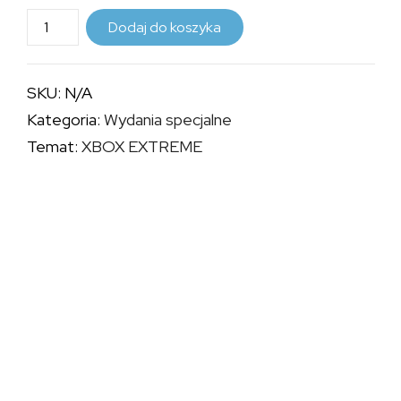
do
ilość
Dodaj do koszyka
34,99 zł
XBOX
EXTREME
SKU:
N/A
-
Kategoria:
Wydania specjalne
OKŁADKA
Temat:
XBOX EXTREME
NINJA
GAIDEN
BLACK