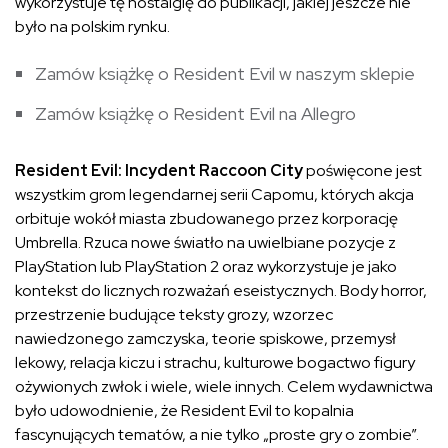
wykorzystuje tę nostalgię do publikacji, jakiej jeszcze nie
było na polskim rynku.
Zamów książkę o Resident Evil w naszym sklepie
Zamów książkę o Resident Evil na Allegro
Resident Evil: Incydent Raccoon City
poświęcone jest
wszystkim grom legendarnej serii Capomu, których akcja
orbituje wokół miasta zbudowanego przez korporację
Umbrella. Rzuca nowe światło na uwielbiane pozycje z
PlayStation lub PlayStation 2 oraz wykorzystuje je jako
kontekst do licznych rozważań eseistycznych. Body horror,
przestrzenie budujące teksty grozy, wzorzec
nawiedzonego zamczyska, teorie spiskowe, przemysł
lekowy, relacja kiczu i strachu, kulturowe bogactwo figury
ożywionych zwłok i wiele, wiele innych. Celem wydawnictwa
było udowodnienie, że Resident Evil to kopalnia
fascynujących tematów, a nie tylko „proste gry o zombie”.