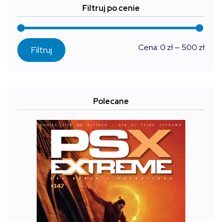
Filtruj po cenie
Cen
Cen
Cena:
0 zł
—
500 zł
Filtruj
min
max
Polecane