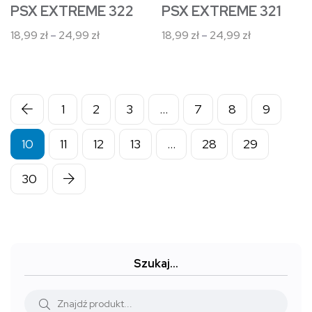
stronie
stronie
PSX EXTREME 321
PSX EXTREME 322
produktu
produktu
Zakres
Zakres
18,99
zł
–
24,99
zł
18,99
zł
–
24,99
zł
cen:
cen:
od
od
18,99 zł
18,99 zł
do
do
1
2
3
…
7
8
9
24,99 zł
24,99 zł
10
11
12
13
…
28
29
30
Szukaj…