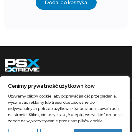
Dodaj do koszyka
Cenimy prywatność użytkowników
Obserwuj nas
Używamy plików cookie, aby poprawić jakość przeglądania,
wyświetlać reklamy lub treści dostosowane do
indywidualnych potrzeb użytkowników oraz analizować ruch
O nas
Współpraca
Kontakt
Sklep
na stronie. Kliknięcie przycisku „Akceptuj wszystkie” oznacza
Polityka prywatności
Regulamin
zgodę na wykorzystywanie przez nas plików cookie.