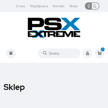
O nas
Współpraca
Kontakt
Sklep
0
Sklep