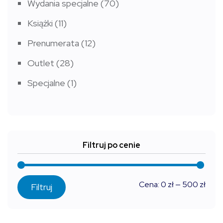
Wydania specjalne
(70)
Książki
(11)
Prenumerata
(12)
Outlet
(28)
Specjalne
(1)
Filtruj po cenie
Cen
Cen
Cena:
0 zł
—
500 zł
Filtruj
min
max