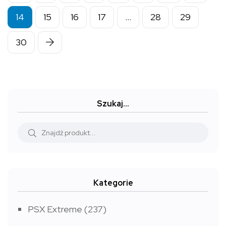
14
15
16
17
…
28
29
30
Szukaj…
Kategorie
PSX Extreme
(237)