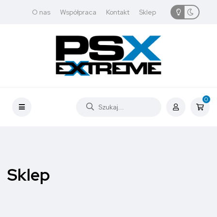
O nas
Współpraca
Kontakt
Sklep
0
Sklep