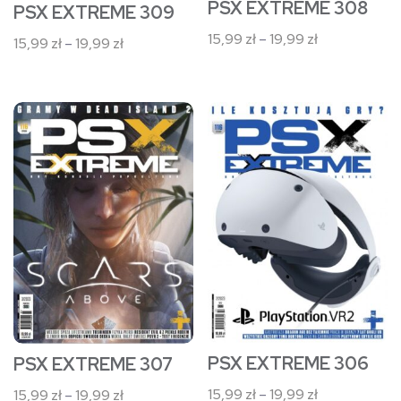
stronie
stronie
PSX EXTREME 308
PSX EXTREME 309
produktu
produktu
Zakres
15,99
zł
–
19,99
zł
Zakres
15,99
zł
–
19,99
zł
cen:
cen:
od
od
15,99 zł
15,99 zł
Ten
Ten
do
do
produkt
produkt
19,99 zł
19,99 zł
ma
ma
wiele
wiele
wariantów.
wariantów.
Opcje
Opcje
można
można
wybrać
wybrać
na
na
stronie
stronie
PSX EXTREME 306
PSX EXTREME 307
produktu
produktu
Zakres
15,99
zł
–
19,99
zł
Zakres
15,99
zł
–
19,99
zł