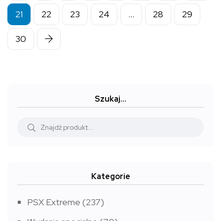
21
22
23
24
…
28
29
30
Szukaj…
Kategorie
PSX Extreme
(237)