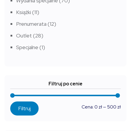
Wydania specjalne
(70)
Książki
(11)
Prenumerata
(12)
Outlet
(28)
Specjalne
(1)
Filtruj po cenie
Cen
Cen
Cena:
0 zł
—
500 zł
Filtruj
min
max