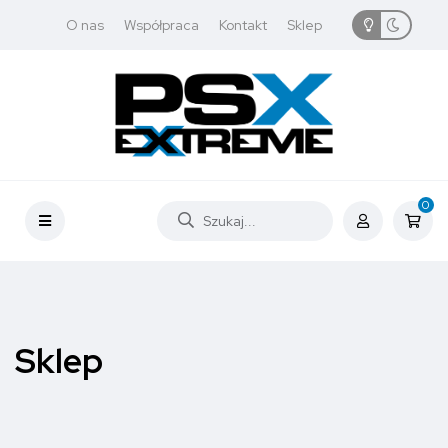
O nas
Współpraca
Kontakt
Sklep
0
Sklep