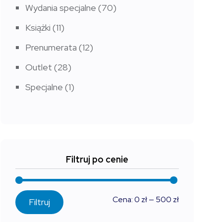
Wydania specjalne
(70)
Książki
(11)
Prenumerata
(12)
Outlet
(28)
Specjalne
(1)
Filtruj po cenie
Cena
Cena
Cena:
0 zł
—
500 zł
Filtruj
min
max