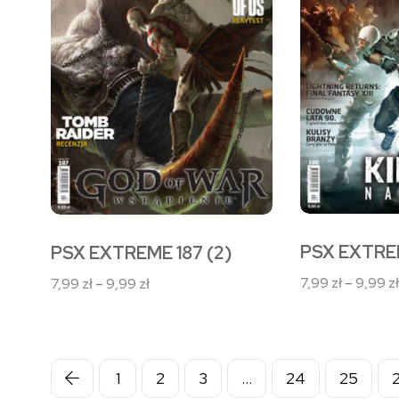
wiele
wiele
wariantów.
wariantów.
Opcje
Opcje
można
można
wybrać
wybrać
na
na
stronie
stronie
produktu
produktu
PSX EXTRE
PSX EXTREME 187 (2)
7,99
zł
–
9,99
zł
Zakres
7,99
zł
–
9,99
zł
cen:
od
7,99 zł
do
1
2
3
…
24
25
9,99 zł