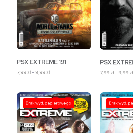
można
można
wybrać
wybrać
na
na
stronie
stronie
produktu
produktu
PSX EXTREME 191
PSX EXTRE
Zakres
7,99
zł
–
9,99
zł
7,99
zł
–
9,99
zł
cen:
od
7,99 zł
Ten
Ten
do
Brak wyd. papierowego
Brak wyd. p
produkt
produkt
9,99 zł
ma
ma
wiele
wiele
wariantów.
wariantów.