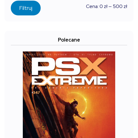
Cen
Cen
Cena:
0 zł
—
500 zł
Filtruj
min
max
Polecane