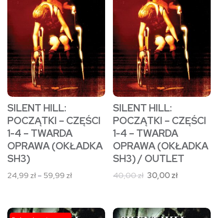
wiele
wiele
wariantów.
wariantów.
Opcje
Opcje
można
można
wybrać
wybrać
na
na
stronie
stronie
SILENT HILL:
SILENT HILL:
produktu
produktu
POCZĄTKI – CZĘŚCI
POCZĄTKI – CZĘŚCI
1-4 – TWARDA
1-4 – TWARDA
OPRAWA (OKŁADKA
OPRAWA (OKŁADKA
SH3)
SH3) / OUTLET
Zakres
Pierwotna
Aktualna
24,99
zł
–
59,99
zł
40,00
zł
30,00
zł
cen:
cena
cena
od
wynosiła:
wynosi:
24,99 zł
40,00 zł.
30,00 zł.
Ten
Ten