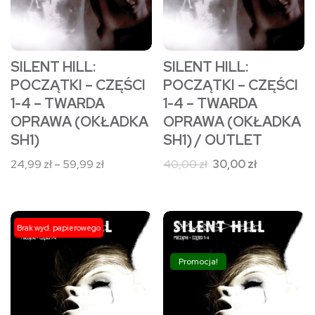
wybrać
wybrać
na
na
stronie
stronie
SILENT HILL:
SILENT HILL:
produktu
produktu
POCZĄTKI – CZĘŚCI
POCZĄTKI – CZĘŚCI
1-4 – TWARDA
1-4 – TWARDA
OPRAWA (OKŁADKA
OPRAWA (OKŁADKA
SH1)
SH1) / OUTLET
Zakres
Pierwotna
Aktualna
24,99
zł
–
59,99
zł
40,00
zł
30,00
zł
cen:
cena
cena
od
wynosiła:
wynosi:
24,99 zł
40,00 zł.
30,00 zł.
Ten
Ten
Brak wyd. papierowego
do
produkt
produkt
59,99 zł
ma
ma
Promocja!
wiele
wiele
wariantów.
wariantów.