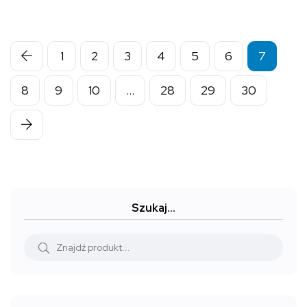
od
wynosiła:
wynosi:
24,99 zł
40,00 zł.
30,00 zł.
do
1
2
3
4
5
6
7
59,99 zł
8
9
10
…
28
29
30
Szukaj…