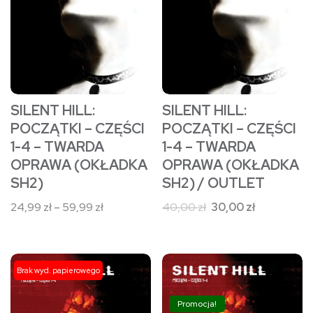
Opcje
Opcje
można
można
wybrać
wybrać
na
na
stronie
stronie
SILENT HILL:
SILENT HILL:
produktu
produktu
POCZĄTKI – CZĘŚCI
POCZĄTKI – CZĘŚCI
1-4 – TWARDA
1-4 – TWARDA
OPRAWA (OKŁADKA
OPRAWA (OKŁADKA
SH2)
SH2) / OUTLET
Zakres
Pierwotna
Aktualna
24,99
zł
–
59,99
zł
40,00
zł
30,00
zł
cen:
cena
cena
od
wynosiła:
wynosi:
24,99 zł
40,00 zł.
30,00 zł.
Ten
Ten
Brak wyd. papierowego
do
produkt
produkt
59,99 zł
ma
ma
Promocja!