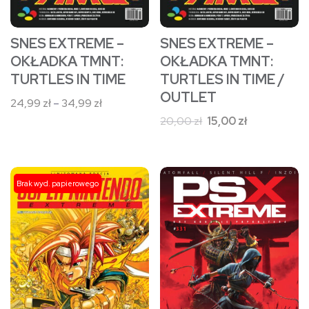
na
na
stronie
stronie
SNES EXTREME –
SNES EXTREME –
produktu
produktu
OKŁADKA TMNT:
OKŁADKA TMNT:
TURTLES IN TIME
TURTLES IN TIME /
OUTLET
Zakres
24,99
zł
–
34,99
zł
cen:
Pierwotna
Aktualna
20,00
zł
15,00
zł
od
cena
cena
24,99 zł
wynosiła:
wynosi:
do
20,00 zł.
15,00 zł.
Ten
Ten
34,99 zł
Brak wyd. papierowego
produkt
produkt
ma
ma
wiele
wiele
wariantów.
wariantów.
Opcje
Opcje
można
można