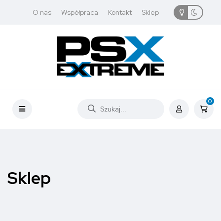
O nas
Współpraca
Kontakt
Sklep
0
Sklep