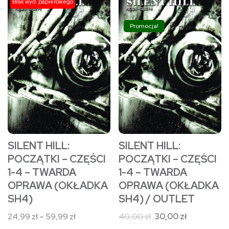
Brak wyd. papierowego
do
produkt
produkt
59,99 zł
ma
ma
Promocja!
wiele
wiele
wariantów.
wariantów.
Opcje
Opcje
można
można
wybrać
wybrać
na
na
stronie
stronie
SILENT HILL:
SILENT HILL:
produktu
produktu
POCZĄTKI – CZĘŚCI
POCZĄTKI – CZĘŚCI
1-4 – TWARDA
1-4 – TWARDA
OPRAWA (OKŁADKA
OPRAWA (OKŁADKA
SH4)
SH4) / OUTLET
Zakres
Pierwotna
Aktualna
24,99
zł
–
59,99
zł
40,00
zł
30,00
zł
cen:
cena
cena