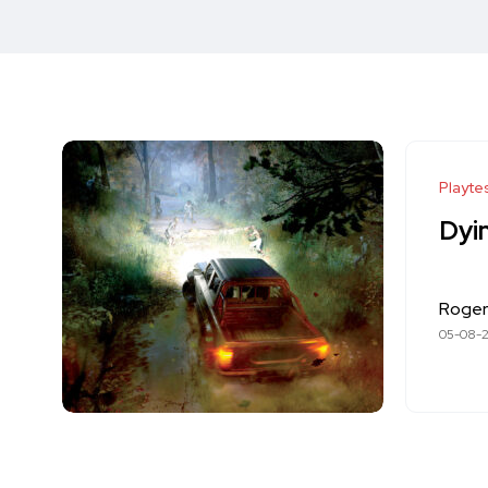
Playte
Dyin
Roger
05-08-