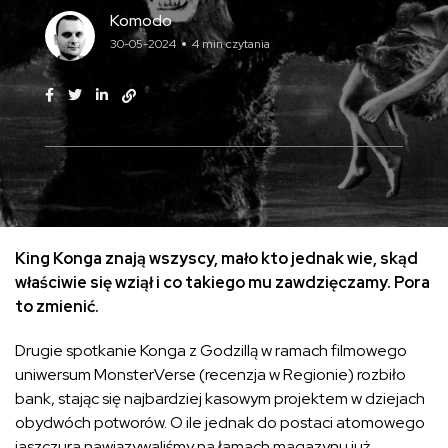
Komodo
30-05-2024
4 min czytania
King Konga znają wszyscy, mało kto jednak wie, skąd
właściwie się wziął i co takiego mu zawdzięczamy. Pora
to zmienić.
Drugie spotkanie Konga z Godzillą w ramach filmowego
uniwersum MonsterVerse (recenzja w Regionie) rozbiło
bank, stając się najbardziej kasowym projektem w dziejach
obydwóch potworów. O ile jednak do postaci atomowego
jaszczura nawiązywaliśmy na łamach magazynu już