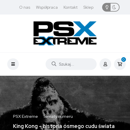
O nas
Współpraca
Kontakt
Sklep
0
PSX Extreme
Tematy numeru
King Kong – historia ósmego cudu świata