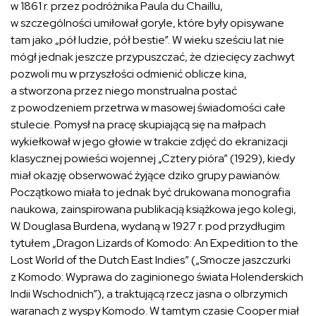
w 1861 r. przez podróżnika Paula du Chaillu,
w szczególności umiłował goryle, które były opisywane
tam jako „pół ludzie, pół bestie”. W wieku sześciu lat nie
mógł jednak jeszcze przypuszczać, że dziecięcy zachwyt
pozwoli mu w przyszłości odmienić oblicze kina,
a stworzona przez niego monstrualna postać
z powodzeniem przetrwa w masowej świadomości całe
stulecie. Pomysł na pracę skupiającą się na małpach
wykiełkował w jego głowie w trakcie zdjęć do ekranizacji
klasycznej powieści wojennej „Cztery pióra” (1929), kiedy
miał okazję obserwować żyjące dziko grupy pawianów.
Początkowo miała to jednak być drukowana monografia
naukowa, zainspirowana publikacją książkowa jego kolegi,
W. Douglasa Burdena, wydaną w 1927 r. pod przydługim
tytułem „Dragon Lizards of Komodo: An Expedition to the
Lost World of the Dutch East Indies” („Smocze jaszczurki
z Komodo: Wyprawa do zaginionego świata Holenderskich
Indii Wschodnich”), a traktującą rzecz jasna o olbrzymich
waranach z wyspy Komodo. W tamtym czasie Cooper miał