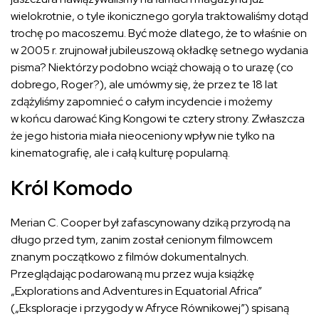
wielokrotnie, o tyle ikonicznego goryla traktowaliśmy dotąd
trochę po macoszemu. Być może dlatego, że to właśnie on
w 2005 r. zrujnował jubileuszową okładkę setnego wydania
pisma? Niektórzy podobno wciąż chowają o to urazę (co
dobrego, Roger?), ale umówmy się, że przez te 18 lat
zdążyliśmy zapomnieć o całym incydencie i możemy
w końcu darować King Kongowi te cztery strony. Zwłaszcza
że jego historia miała nieoceniony wpływ nie tylko na
kinematografię, ale i całą kulturę popularną.
Król Komodo
Merian C. Cooper był zafascynowany dziką przyrodą na
długo przed tym, zanim został cenionym filmowcem
znanym początkowo z filmów dokumentalnych.
Przeglądając podarowaną mu przez wuja książkę
„Explorations and Adventures in Equatorial Africa”
(„Eksploracje i przygody w Afryce Równikowej”) spisaną