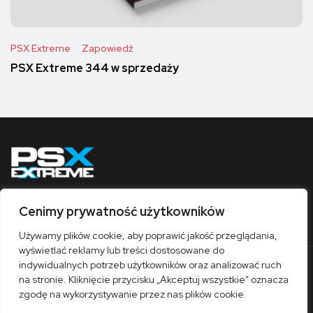
PSX Extreme
Zapowiedź
PSX Extreme 344 w sprzedaży
Cenimy prywatność użytkowników
Obserwuj nas
Używamy plików cookie, aby poprawić jakość przeglądania,
wyświetlać reklamy lub treści dostosowane do
indywidualnych potrzeb użytkowników oraz analizować ruch
O nas
Współpraca
Kontakt
Sklep
na stronie. Kliknięcie przycisku „Akceptuj wszystkie” oznacza
Polityka prywatności
Regulamin
zgodę na wykorzystywanie przez nas plików cookie.