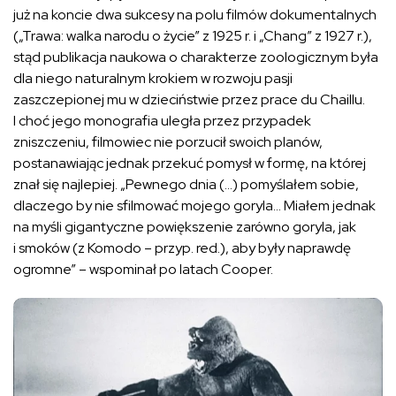
już na koncie dwa sukcesy na polu filmów dokumentalnych
(„Trawa: walka narodu o życie” z 1925 r. i „Chang” z 1927 r.),
stąd publikacja naukowa o charakterze zoologicznym była
dla niego naturalnym krokiem w rozwoju pasji
zaszczepionej mu w dzieciństwie przez prace du Chaillu.
I choć jego monografia uległa przez przypadek
zniszczeniu, filmowiec nie porzucił swoich planów,
postanawiając jednak przekuć pomysł w formę, na której
znał się najlepiej. „Pewnego dnia (…) pomyślałem sobie,
dlaczego by nie sfilmować mojego goryla… Miałem jednak
na myśli gigantyczne powiększenie zarówno goryla, jak
i smoków (z Komodo – przyp. red.), aby były naprawdę
ogromne” – wspominał po latach Cooper.