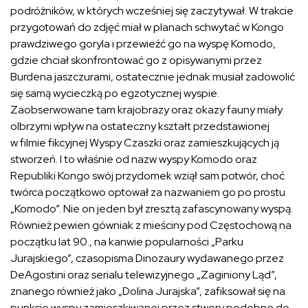
podróżników, w których wcześniej się zaczytywał. W trakcie
przygotowań do zdjęć miał w planach schwytać w Kongo
prawdziwego goryla i przewieźć go na wyspę Komodo,
gdzie chciał skonfrontować go z opisywanymi przez
Burdena jaszczurami, ostatecznie jednak musiał zadowolić
się samą wycieczką po egzotycznej wyspie.
Zaobserwowane tam krajobrazy oraz okazy fauny miały
olbrzymi wpływ na ostateczny kształt przedstawionej
w filmie fikcyjnej Wyspy Czaszki oraz zamieszkujących ją
stworzeń. I to właśnie od nazw wyspy Komodo oraz
Republiki Kongo swój przydomek wziął sam potwór, choć
twórca początkowo optował za nazwaniem go po prostu
„Komodo”. Nie on jeden był zresztą zafascynowany wyspą.
Również pewien gówniak z mieściny pod Częstochową na
początku lat 90., na kanwie popularności „Parku
Jurajskiego”, czasopisma Dinozaury wydawanego przez
DeAgostini oraz serialu telewizyjnego „Zaginiony Ląd”,
znanego również jako „Dolina Jurajska”, zafiksował się na
punkcie wyspy zamieszkiwanej przez stwory podobne do