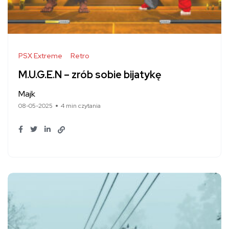
PSX Extreme
Retro
M.U.G.E.N – zrób sobie bijatykę
Majk
08-05-2025
4 min czytania