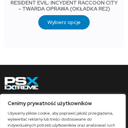
RESIDENT EVIL: INCYDENT RACCOON CITY
– TWARDA OPRAWA (OKŁADKA RE2)
Wybierz opcje
Cenimy prywatność użytkowników
Obserwuj nas
Używamy plików cookie, aby poprawić jakość przeglądania,
wyświetlać reklamy lub treści dostosowane do
indywidualnych potrzeb użytkowników oraz analizować ruch
O nas
Współpraca
Kontakt
Sklep