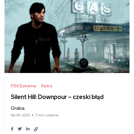
PSX Extreme
Retro
Silent Hill: Downpour – czeski błąd
Graba
06-05-2025
7 min czytania