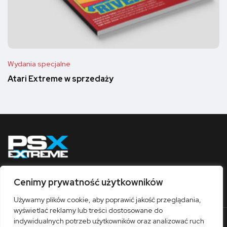
Wydania specjalne
Atari Extreme w sprzedaży
Cenimy prywatność użytkowników
Obserwuj nas
Używamy plików cookie, aby poprawić jakość przeglądania,
wyświetlać reklamy lub treści dostosowane do
indywidualnych potrzeb użytkowników oraz analizować ruch
O nas
Współpraca
Kontakt
Sklep