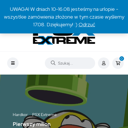
O nas
Współpraca
Kontakt
Sklep
UWAGA! W dniach 10-16.08 jesteśmy na urlopie -
wszystkie zamówienia złożone w tym czasie wyślemy
17.08. Dziękujemy! :)
Odrzuć
0
Hardkor
PSX Extreme
Pierwszy milion