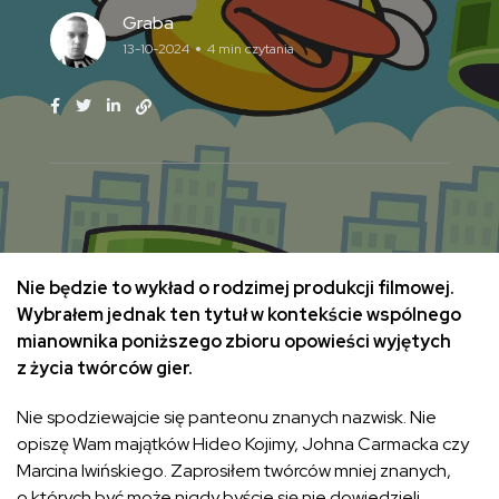
Graba
13-10-2024
4 min czytania
Nie będzie to wykład o rodzimej produkcji filmowej.
Wybrałem jednak ten tytuł w kontekście wspólnego
mianownika poniższego zbioru opowieści wyjętych
z życia twórców gier.
Nie spodziewajcie się panteonu znanych nazwisk. Nie
opiszę Wam majątków Hideo Kojimy, Johna Carmacka czy
Marcina Iwińskiego. Zaprosiłem twórców mniej znanych,
o których być może nigdy byście się nie dowiedzieli.