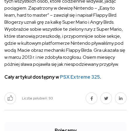
tych wszystkich osób, które codziennie widywał, jadąc
pociągiem. Zapatrzony w dewizę Nintendo – „Easy to
learn, hard to master” – zawziął się i napisał Flappy Bird.
Blogerzy uznali grę za kalkę Super Mario i Angry Birds.
Wyobraźcie sobie wszystkie te zielony rury z Super Mario,
które stanowią przeszkodę, i przypomnijcie sobie sekcje,
gdzie w kultowym platformerze Nintendo pływaliśmy pod
wodą. Macie obraz mechaniki Flappy Birda. Gra ukazała się
w marcu 2013 r. i nie zdobyła rozgłosu. Osiem miesięcy
później sława pojawiła się jak niespodziewany przypływ.
Cały artykuł dostępny w
PSX Extreme 325
.
Liczba polubień:
93
Polecamy