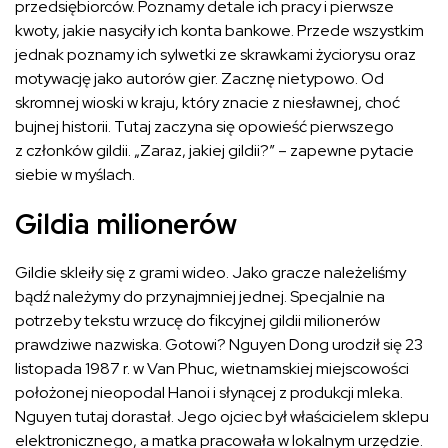
przedsiębiorców. Poznamy detale ich pracy i pierwsze
kwoty, jakie nasyciły ich konta bankowe. Przede wszystkim
jednak poznamy ich sylwetki ze skrawkami życiorysu oraz
motywację jako autorów gier. Zacznę nietypowo. Od
skromnej wioski w kraju, który znacie z niesławnej, choć
bujnej historii. Tutaj zaczyna się opowieść pierwszego
z członków gildii. „Zaraz, jakiej gildii?” – zapewne pytacie
siebie w myślach.
Gildia milionerów
Gildie skleiły się z grami wideo. Jako gracze należeliśmy
bądź należymy do przynajmniej jednej. Specjalnie na
potrzeby tekstu wrzucę do fikcyjnej gildii milionerów
prawdziwe nazwiska. Gotowi? Nguyen Dong urodził się 23
listopada 1987 r. w Van Phuc, wietnamskiej miejscowości
położonej nieopodal Hanoi i słynącej z produkcji mleka.
Nguyen tutaj dorastał. Jego ojciec był właścicielem sklepu
elektronicznego, a matka pracowała w lokalnym urzędzie.