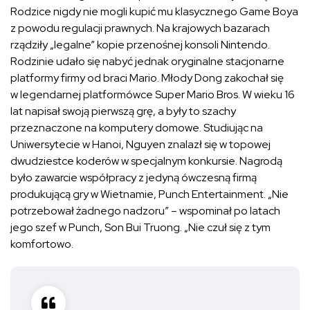
Rodzice nigdy nie mogli kupić mu klasycznego Game Boya
z powodu regulacji prawnych. Na krajowych bazarach
rządziły „legalne” kopie przenośnej konsoli Nintendo.
Rodzinie udało się nabyć jednak oryginalne stacjonarne
platformy firmy od braci Mario. Młody Dong zakochał się
w legendarnej platformówce Super Mario Bros. W wieku 16
lat napisał swoją pierwszą grę, a były to szachy
przeznaczone na komputery domowe. Studiując na
Uniwersytecie w Hanoi, Nguyen znalazł się w topowej
dwudziestce koderów w specjalnym konkursie. Nagrodą
było zawarcie współpracy z jedyną ówczesną firmą
produkującą gry w Wietnamie, Punch Entertainment. „Nie
potrzebował żadnego nadzoru” – wspominał po latach
jego szef w Punch, Son Bui Truong. „Nie czuł się z tym
komfortowo.