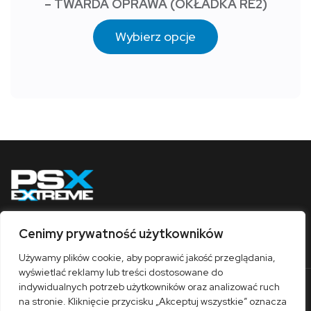
– TWARDA OPRAWA (OKŁADKA RE2)
Wybierz opcje
Cenimy prywatność użytkowników
Obserwuj nas
Używamy plików cookie, aby poprawić jakość przeglądania,
wyświetlać reklamy lub treści dostosowane do
indywidualnych potrzeb użytkowników oraz analizować ruch
O nas
Współpraca
Kontakt
Sklep
na stronie. Kliknięcie przycisku „Akceptuj wszystkie” oznacza