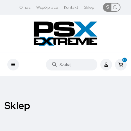
O nas
Współpraca
Kontakt
Sklep
0
Sklep