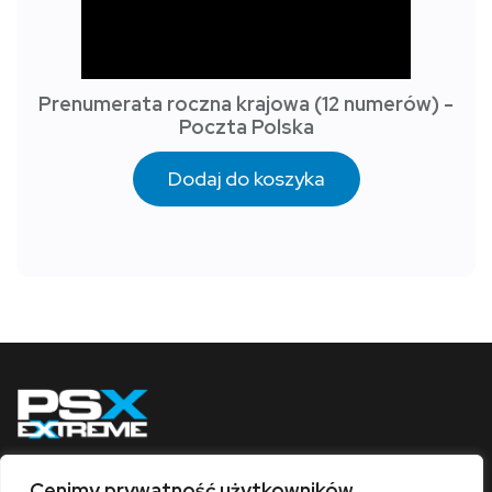
Prenumerata roczna krajowa (12 numerów) -
Poczta Polska
Dodaj do koszyka
Cenimy prywatność użytkowników
Obserwuj nas