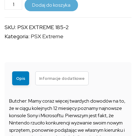
ilość
do
Dodaj do koszyka
PSX
9,99 zł
EXTREME
SKU:
PSX EXTREME 185-2
185
Kategoria:
PSX Extreme
(2)
Opis
Informacje dodatkowe
Butcher: Mamy coraz więcej twardych dowodów na to,
że w ciągu kolejnych 12 miesięcy poznamy najnowsze
konsole Sony i Microsoftu. Pierwszym jest fakt, że
Nintendo rzuciło konkurencji wyzwanie swoim nowym
sprzętem, ponownie podążając we własnym kierunku i