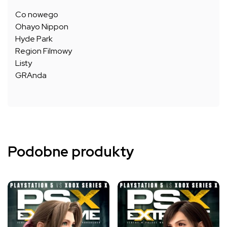
Co nowego
Ohayo Nippon
Hyde Park
Region Filmowy
Listy
GRAnda
Podobne produkty
Ten
Ten
produkt
produkt
ma
ma