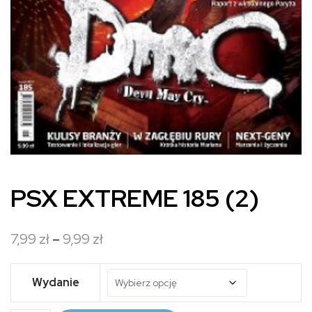
PSX EXTREME 185 (2)
Zakres
7,99
zł
–
9,99
zł
cen:
od
Wydanie
7,99 zł