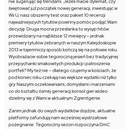
nie sugerując się trendami. Jeżeli macie dylemat, czy
świętować już początek nowej generacji, inwestując w
Wii U, nasz obszerny test oraz pakiet 10 recenzji
najważniejszych tytułów powinny pomóc podjąć Wam
decyzję. Druga mocna przesłanka to wysyp hitów
przewidziany na najbliższe 12 miesięcy – jednak
premiery tytułów zebranych w naszym Kalejdoskopie
2013 w tajemniczy sposób kończą się na połowie roku.
Wyobrażacie sobie tegoroczną jesień bez tradycyjnej
przepychanki smakowitych produkcji i patroszenia
portfeli? My też nie – dlatego czujemy w kościach, że
pod koniec roku czekają nas większe wydatki niż tylko
gry. Naszymi oczekiwaniami, domysłami i marzeniami
co do kształtu ósmej generacji konsol gier wideo
dzielimy się z Wami w aktualnym Zgrentgenie.
Zanim jednak do owych wydatków dojdzie, aktualne
platformy zafundują nam wcześniej wystrzałowe
pożegnanie. Tegoroczny sezon rozpoczyna DmC: