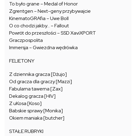
To było grane – Medal of Honor
Zgrentgen – Next-geny przybywajcie
KinematoGRAfia – Uwe Boll
O co chodzi jakby… – Fallout
Powrót do przeszłości – SSD XaviXPORT
Graczpospolita
Immersja – Gwiezdna wędrówka
FELIETONY
Z dziennika gracza [Dżujo]
Od gracza dla graczy [Mazzi]
Fabularna tawerna [Zax]
Dekalog gracza [HIV]
Z uKosa [Koso]
Babskie sprawy [Monika]
Okiem maniaka [butcher]
STAŁE RUBRYKI