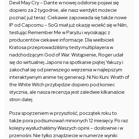
Devil May Cry – Dante w nowej odsłonie pojawi się
dopiero za 2 tygodnie, ale nasz werdykt możecie
poznać już teraz. Ciekawie zapowiada się także nowe
IP od Capcomu – SoQ miał już okazję wcielić się w Nilin,
testując Remember Me w Paryżu i wyciskając z
producentów ciekawe informacje. Dla wielbicieli
Kratosa przeprowadziliśmy testy multiplayera w
nadchodzącym God of War: Wstąpienie, Roger udał
się do wirtualnej Japonii na spotkanie piątej Yakuzy i
zakochał się od pierwszego wejrzenia w najlepszym
interaktywnym anime tej generacji. Ni No Kuni: Wrath of
the White Witch przybędzie dopiero pod koniec
stycznia, ale nasza recenzja jest zaledwie kilkanaście
stron dalej.
Poza spojrzeniem w przyszłość, początek roku to
także pora podsumowań minionych 12 miesięcy. Po raz
kolejny wysłuchaliśmy Waszych opinii – dosłownie i w
przenośni. Nie tylko znajdziecie w numerze wyniki