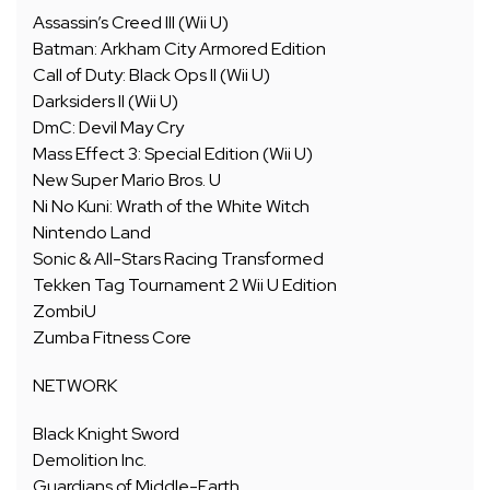
Assassin’s Creed III (Wii U)
Batman: Arkham City Armored Edition
Call of Duty: Black Ops II (Wii U)
Darksiders II (Wii U)
DmC: Devil May Cry
Mass Effect 3: Special Edition (Wii U)
New Super Mario Bros. U
Ni No Kuni: Wrath of the White Witch
Nintendo Land
Sonic & All-Stars Racing Transformed
Tekken Tag Tournament 2 Wii U Edition
ZombiU
Zumba Fitness Core
NETWORK
Black Knight Sword
Demolition Inc.
Guardians of Middle-Earth