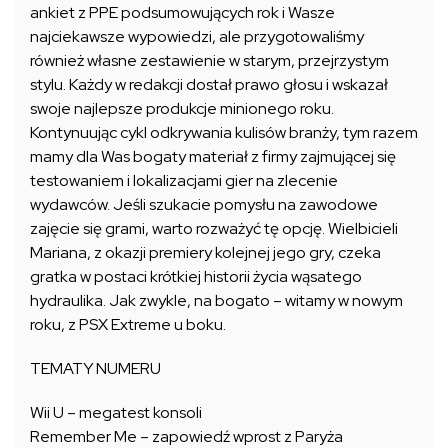
ankiet z PPE podsumowujących rok i Wasze
najciekawsze wypowiedzi, ale przygotowaliśmy
również własne zestawienie w starym, przejrzystym
stylu. Każdy w redakcji dostał prawo głosu i wskazał
swoje najlepsze produkcje minionego roku.
Kontynuując cykl odkrywania kulisów branży, tym razem
mamy dla Was bogaty materiał z firmy zajmującej się
testowaniem i lokalizacjami gier na zlecenie
wydawców. Jeśli szukacie pomysłu na zawodowe
zajęcie się grami, warto rozważyć tę opcję. Wielbicieli
Mariana, z okazji premiery kolejnej jego gry, czeka
gratka w postaci krótkiej historii życia wąsatego
hydraulika. Jak zwykle, na bogato – witamy w nowym
roku, z PSX Extreme u boku.
TEMATY NUMERU
Wii U – megatest konsoli
Remember Me – zapowiedź wprost z Paryża