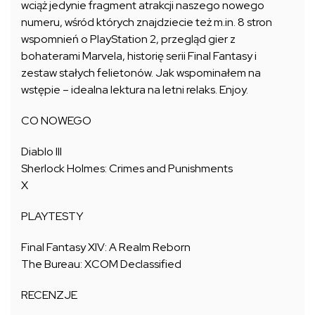
wciąż jedynie fragment atrakcji naszego nowego
numeru, wśród których znajdziecie też m.in. 8 stron
wspomnień o PlayStation 2, przegląd gier z
bohaterami Marvela, historię serii Final Fantasy i
zestaw stałych felietonów. Jak wspominałem na
wstępie – idealna lektura na letni relaks. Enjoy.
CO NOWEGO
Diablo III
Sherlock Holmes: Crimes and Punishments
X
PLAYTESTY
Final Fantasy XIV: A Realm Reborn
The Bureau: XCOM Declassified
RECENZJE