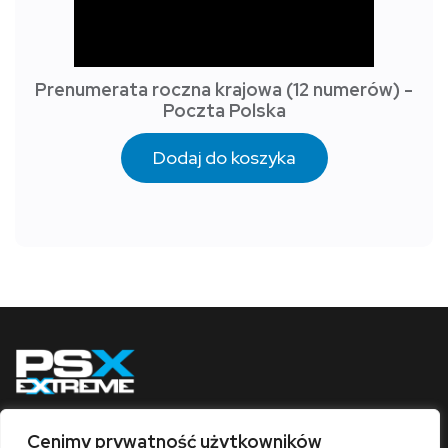
Prenumerata roczna krajowa (12 numerów) -
Poczta Polska
Dodaj do koszyka
Cenimy prywatność użytkowników
Obserwuj nas