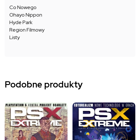
Co Nowego
Ohayo Nippon
Hyde Park
Region Filmowy
Listy
Podobne produkty
Ten
Ten
produkt
produkt
ma
ma
wiele
wiele