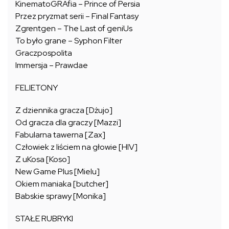
KinematoGRAfia – Prince of Persia
Przez pryzmat serii – Final Fantasy
Zgrentgen – The Last of geniUs
To było grane – Syphon Filter
Graczpospolita
Immersja – Prawdae
FELIETONY
Z dziennika gracza [Dżujo]
Od gracza dla graczy [Mazzi]
Fabularna tawerna [Zax]
Człowiek z liściem na głowie [HIV]
Z uKosa [Koso]
New Game Plus [Mielu]
Okiem maniaka [butcher]
Babskie sprawy [Monika]
STAŁE RUBRYKI