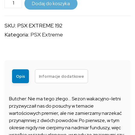
ilość
do
Dodaj do koszyka
PSX
9,99 zł
EXTREME
SKU:
PSX EXTREME 192
192
Kategoria:
PSX Extreme
Opis
Informacje dodatkowe
Butcher: Nie ma tego złego… Sezon wakacyjno-letni
przyzwyczaił nas do posuchy w temacie
wartościowych premier, ale nie zamierzamy narzekać
przynajmniej z dwóch powodów. Po pierwsze, w tym
okresie nigdy nie cierpimy na nadmiar funduszy, więc
wszelkie wyjazdy urlopowe, wypady ze znajomymi czy