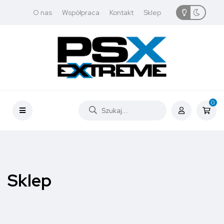
O nas
Współpraca
Kontakt
Sklep
0
Sklep