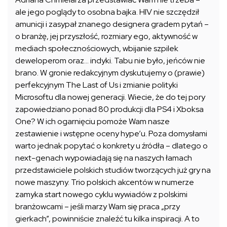
ale jego poglądy to osobna bajka. HIV nie szczędził
amunicji i zasypał znanego designera gradem pytań –
o branżę, jej przyszłość, rozmiary ego, aktywność w
mediach społecznościowych, wbijanie szpilek
deweloperom oraz… indyki. Tabu nie było, jeńców nie
brano. W gronie redakcyjnym dyskutujemy o (prawie)
perfekcyjnym The Last of Us i zmianie polityki
Microsoftu dla nowej generacji. Wiecie, że do tej pory
zapowiedziano ponad 80 produkcji dla PS4 i Xboksa
One? W ich ogarnięciu pomoże Wam nasze
zestawienie i wstępne oceny hype’u. Poza domysłami
warto jednak popytać o konkrety u źródła – dlatego o
next-genach wypowiadają się na naszych łamach
przedstawiciele polskich studiów tworzących już gry na
nowe maszyny. Trio polskich akcentów w numerze
zamyka start nowego cyklu wywiadów z polskimi
branżowcami – jeśli marzy Wam się praca „przy
gierkach”, powinniście znaleźć tu kilka inspiracji. A to