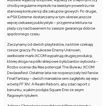
choćby regularne imprezki na świeżym powietrzu nie
stanowią konkurencji dla zakupów growych. Po drugie,
w PSX Extreme dostarczamy w tym okresie jeszcze
więcej ciekawej publicystyki – przyjemna lektura na
plaży czy nad basenem to zawsze gwarancja dobrze
spędzonego czasu.
Zaczynamy od dwóch playtestów, na które czekają
rzesze graczy. Po sukcesie Enemy Unknown,
wielbiciele marki XCOM wypatrują drugiej produkcji,
której droga na półki sklepowe była bardzo wyboista –
Rozbo ocenia dla Was potencjał The Bureau: XCOM
Declassified. Ostatnie lata nie rozpieszczały też fanów
Final Fantasy – dwóch maniaków serii zagłębiło się więc
w betę FF XIV: A Realm Reborn, aby zdać raport z
kierunku, w jakim podąża Square Enix ze swym
flagowym tytułem.
Adriana Chmielarza przedstawiać Wam nie trzeba –