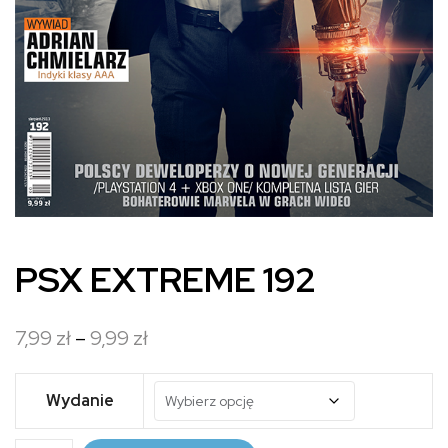
PSX EXTREME 192
Zakres
7,99
zł
–
9,99
zł
cen:
od
Wydanie
7,99 zł