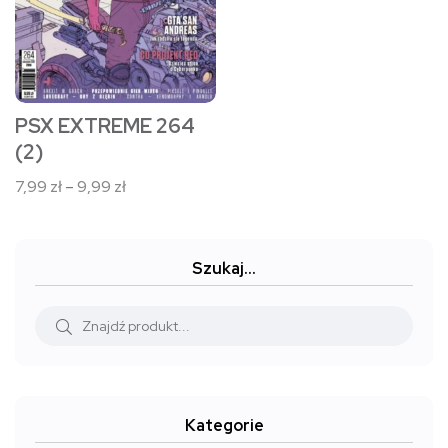
można
wybrać
na
stronie
PSX EXTREME 264
produktu
(2)
Zakres
7,99
zł
–
9,99
zł
cen:
od
7,99 zł
Szukaj…
do
9,99 zł
Kategorie