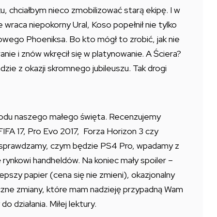
 chciałbym nieco zmobilizować starą ekipę. I w
raca niepokorny Ural, Koso popełnił nie tylko
owego Phoeniksa. Bo kto mógł to zrobić, jak nie
anie i znów wkręcił się w platynowanie. A Ściera?
zie z okazji skromnego jubileuszu. Tak drogi
wodu naszego małego święta. Recenzujemy
FIFA 17, Pro Evo 2017, Forza Horizon 3 czy
 sprawdzamy, czym będzie PS4 Pro, wpadamy z
rynkowi handheldów. Na koniec mały spoiler –
pszy papier (cena się nie zmieni), okazjonalny
czne zmiany, które mam nadzieję przypadną Wam
działania. Miłej lektury.