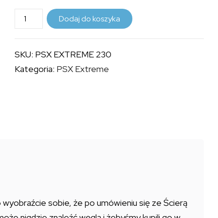
ilość
Dodaj do koszyka
PSX
EXTREME
SKU:
PSX EXTREME 230
230
Kategoria:
PSX Extreme
To wyobraźcie sobie, że po umówieniu się ze Ścierą
ie może nigdzie znaleźć węgla i żebyśmy kupili go w