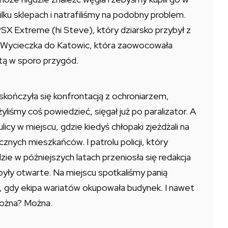
lku sklepach i natrafiliśmy na podobny problem.
SX Extreme (hi Steve), który dziarsko przybył z
. Wycieczka do Katowic, która zaowocowała
tą w sporo przygód.
 skończyła się konfrontacją z ochroniarzem,
yliśmy coś powiedzieć, sięgał już po paralizator. A
icy w miejscu, gdzie kiedyś chłopaki zjeżdżali na
nych mieszkańców. I patrolu policji, który
dzie w późniejszych latach przeniosła się redakcja
były otwarte. Na miejscu spotkaliśmy panią
, gdy ekipa wariatów okupowała budynek. I nawet
Można? Można.