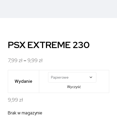
PSX EXTREME 230
Zakres
7,99
zł
–
9,99
zł
cen:
od
Wydanie
7,99 zł
Wyczyść
do
9,99
zł
9,99 zł
Brak w magazynie