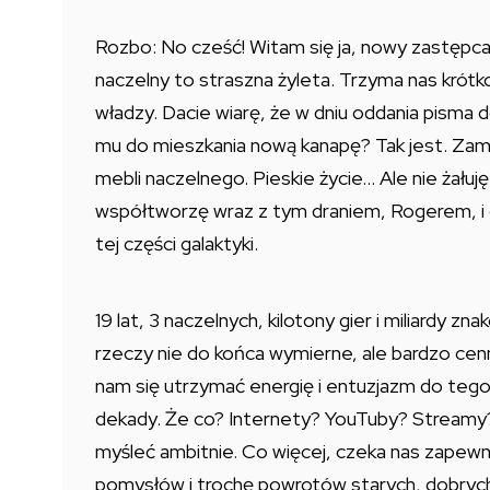
Rozbo: No cześć! Witam się ja, nowy zastępca
naczelny to straszna żyleta. Trzyma nas krótk
władzy. Dacie wiarę, że w dniu oddania pisma 
mu do mieszkania nową kanapę? Tak jest. Zami
mebli naczelnego. Pieskie życie… Ale nie żałuj
współtworzę wraz z tym draniem, Rogerem, i 
tej części galaktyki.
19 lat, 3 naczelnych, kilotony gier i miliardy z
rzeczy nie do końca wymierne, ale bardzo ce
nam się utrzymać energię i entuzjazm do teg
dekady. Że co? Internety? YouTuby? Streamy
myśleć ambitnie. Co więcej, czeka nas zapewn
pomysłów i trochę powrotów starych, dobry