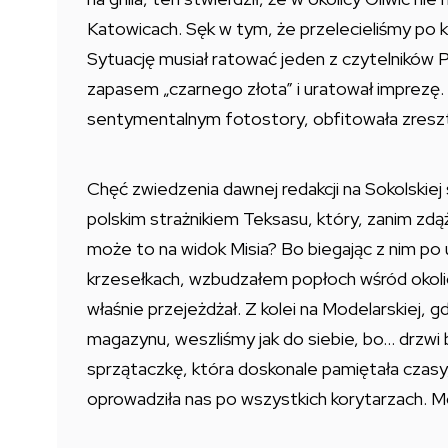
Katowicach. Sęk w tym, że przelecieliśmy po ki
Sytuację musiał ratować jeden z czytelników P
zapasem „czarnego złota” i uratował imprezę
sentymentalnym fotostory, obfitowała zresz
Chęć zwiedzenia dawnej redakcji na Sokolskiej
polskim strażnikiem Teksasu, który, zanim zdąż
może to na widok Misia? Bo biegając z nim po ul
krzesełkach, wzbudzałem popłoch wśród okolicz
właśnie przejeżdżał. Z kolei na Modelarskiej, g
magazynu, weszliśmy jak do siebie, bo… drzwi 
sprzątaczkę, która doskonale pamiętała czasy
oprowadziła nas po wszystkich korytarzach. 