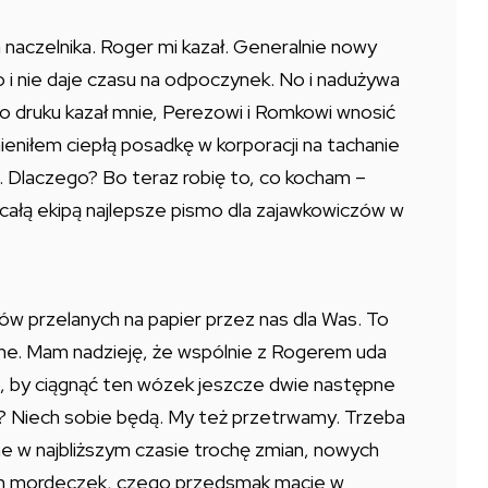
 naczelnika. Roger mi kazał. Generalnie nowy
o i nie daje czasu na odpoczynek. No i nadużywa
do druku kazał mnie, Perezowi i Romkowi wnosić
eniłem ciepłą posadkę w korporacji na tachanie
ę. Dlaczego? Bo teraz robię to, co kocham –
całą ekipą najlepsze pismo dla zajawkowiczów w
naków przelanych na papier przez nas dla Was. To
nne. Mam nadzieję, że wspólnie z Rogerem uda
o, by ciągnąć ten wózek jeszcze dwie następne
? Niech sobie będą. My też przetrwamy. Trzeba
e w najbliższym czasie trochę zmian, nowych
ch mordeczek, czego przedsmak macie w