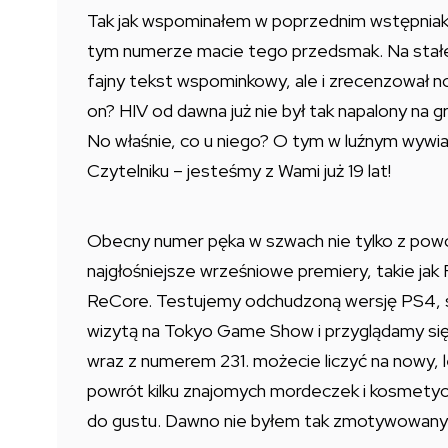
Tak jak wspominałem w poprzednim wstępniaku,
tym numerze macie tego przedsmak. Na stałe w
fajny tekst wspominkowy, ale i zrecenzował n
on? HIV od dawna już nie był tak napalony na gr
No właśnie, co u niego? O tym w luźnym wywiad
Czytelniku – jesteśmy z Wami już 19 lat!
Obecny numer pęka w szwach nie tylko z po
najgłośniejsze wrześniowe premiery, takie jak 
ReCore. Testujemy odchudzoną wersję PS4,
wizytą na Tokyo Game Show i przyglądamy się 
wraz z numerem 231. możecie liczyć na nowy, le
powrót kilku znajomych mordeczek i kosmety
do gustu. Dawno nie byłem tak zmotywowany do 