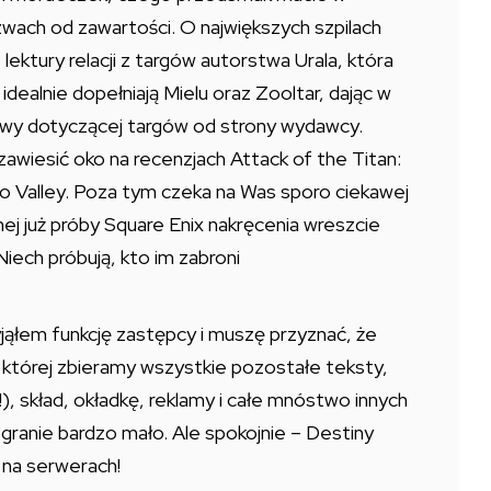
ach od zawartości. O największych szpilach
lektury relacji z targów autorstwa Urala, która
idealnie dopełniają Mielu oraz Zooltar, dając w
tywy dotyczącej targów od strony wydawcy.
awiesić oko na recenzjach Attack of the Titan:
 Valley. Poza tym czeka na Was sporo ciekawej
jnej już próby Square Enix nakręcenia wreszcie
iech próbują, kto im zabroni
ąłem funkcję zastępcy i muszę przyznać, że
 której zbieramy wszystkie pozostałe teksty,
, skład, okładkę, reklamy i całe mnóstwo innych
a granie bardzo mało. Ale spokojnie – Destiny
 na serwerach!