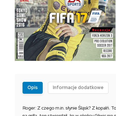
Opis
Informacje dodatkowe
Roger: Z czego m.in. słynie Śląsk? Z kopalń. 
na grilla, ten stwierdził, że w okolicy Gliwic n