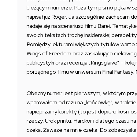
bieżącym numerze. Poza tym pismo pęka w szw
napisał już Roger. Ja szczególnie zachęcam do 
nadaje się na scenariusz filmu Barei. Tematykę 
swoich tekstach trochę insiderskiej perspek
Pomiędzy lekturami większych tytułów warto z
Wings of Freedom oraz zaskakująco ciekawego
publicystyki oraz recenzja „Kingsglaive” – kole
porządnego filmu w uniwersum Final Fantasy. N
Obecny numer jest pierwszym, w którym przyj
wparowałem od razu na „końcówkę”, w trakcie
napieprzamy korektę (to jest dopiero kosmos!)
rzeczy. Urok printu. Hardkor i dlatego czasu n
czeka. Zawsze na mnie czeka. Do zobaczyska