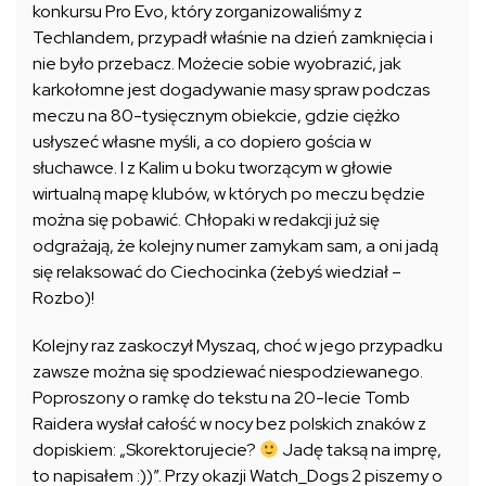
konkursu Pro Evo, który zorganizowaliśmy z
Techlandem, przypadł właśnie na dzień zamknięcia i
nie było przebacz. Możecie sobie wyobrazić, jak
karkołomne jest dogadywanie masy spraw podczas
meczu na 80-tysięcznym obiekcie, gdzie ciężko
usłyszeć własne myśli, a co dopiero gościa w
słuchawce. I z Kalim u boku tworzącym w głowie
wirtualną mapę klubów, w których po meczu będzie
można się pobawić. Chłopaki w redakcji już się
odgrażają, że kolejny numer zamykam sam, a oni jadą
się relaksować do Ciechocinka (żebyś wiedział –
Rozbo)!
Kolejny raz zaskoczył Myszaq, choć w jego przypadku
zawsze można się spodziewać niespodziewanego.
Poproszony o ramkę do tekstu na 20-lecie Tomb
Raidera wysłał całość w nocy bez polskich znaków z
dopiskiem: „Skorektorujecie?
Jadę taksą na imprę,
to napisałem :))”. Przy okazji Watch_Dogs 2 piszemy o