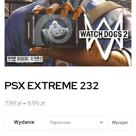
PSX EXTREME 232
Zakres
7,99
zł
–
9,99
zł
cen:
od
Wydanie
Wyczyść
7,99 zł