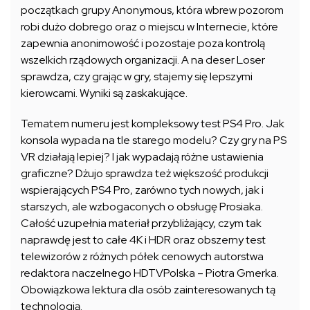
początkach grupy Anonymous, która wbrew pozorom
robi dużo dobrego oraz o miejscu w Internecie, które
zapewnia anonimowość i pozostaje poza kontrolą
wszelkich rządowych organizacji. A na deser Loser
sprawdza, czy grając w gry, stajemy się lepszymi
kierowcami. Wyniki są zaskakujące.
Tematem numeru jest kompleksowy test PS4 Pro. Jak
konsola wypada na tle starego modelu? Czy gry na PS
VR działają lepiej? I jak wypadają różne ustawienia
graficzne? Dżujo sprawdza też większość produkcji
wspierających PS4 Pro, zarówno tych nowych, jak i
starszych, ale wzbogaconych o obsługę Prosiaka.
Całość uzupełnia materiał przybliżający, czym tak
naprawdę jest to całe 4K i HDR oraz obszerny test
telewizorów z różnych półek cenowych autorstwa
redaktora naczelnego HDTVPolska – Piotra Gmerka.
Obowiązkowa lektura dla osób zainteresowanych tą
technologią.