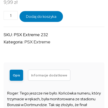
9,99
zł
do
9,99 zł
ilość
Dodaj do koszyka
PSX
EXTREME
SKU:
PSX Extreme 232
232
Kategoria:
PSX Extreme
Opis
Informacje dodatkowe
Roger: Tego jeszcze nie było. Końcówka numeru, który
trzymacie w rękach, była monitorowana ze stadionu
Borussii w Dortmundzie. Tak się złożyło, że finał