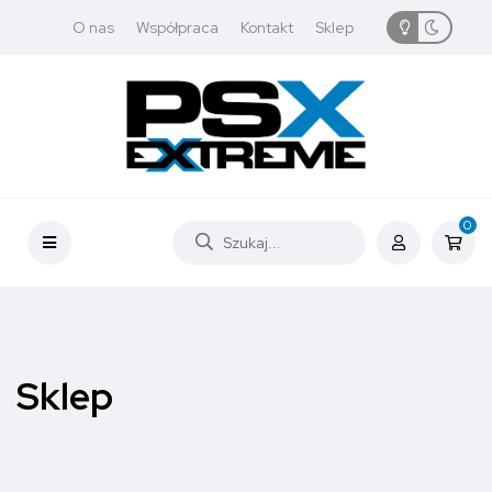
O nas
Współpraca
Kontakt
Sklep
0
Sklep