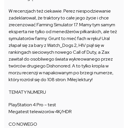
W recenzjach też ciekawie. Perez niespodziewanie
zadeklarował, że traktory to całe jego życie i chce
zrecenzować Farming Simulator 17. Mamy tym samym
eksperta nie tylko od menedżerów piłkarskich, ale też
symulatorów farmy. Grunt to mieć fach w ręku! Ural
złapał się za bary z Watch_Dogs 2, HIV piął się w
rankingach sieciowych nowego Call of Duty, a Zax
zawitał do osobliwego świata wykreowanego przez
twórców drugiego Dishonored. A to tylko kropla w
morzu recenzji w napakowanym po brzegi numerze,
który rozrósł się do 108 stron. Miłej lektury!
TEMATY NUMERU
PlayStation 4 Pro – test
Megatest telewizorów 4K/HDR
CO NOWEGO