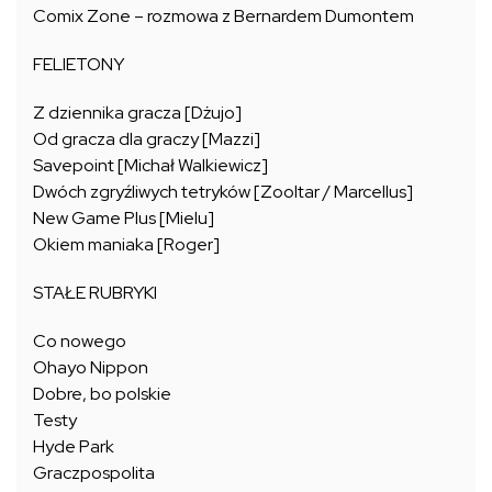
Comix Zone – rozmowa z Bernardem Dumontem
FELIETONY
Z dziennika gracza [Dżujo]
Od gracza dla graczy [Mazzi]
Savepoint [Michał Walkiewicz]
Dwóch zgryźliwych tetryków [Zooltar / Marcellus]
New Game Plus [Mielu]
Okiem maniaka [Roger]
STAŁE RUBRYKI
Co nowego
Ohayo Nippon
Dobre, bo polskie
Testy
Hyde Park
Graczpospolita