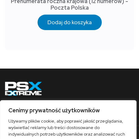
Prenumerata roczna krajowa (12 numerów) -
Poczta Polska
Dodaj do koszyka
Cenimy prywatność użytkowników
Obserwuj nas
Używamy plików cookie, aby poprawić jakość przeglądania,
wyświetlać reklamy lub treści dostosowane do
indywidualnych potrzeb użytkowników oraz analizować ruch
O nas
Współpraca
Kontakt
Sklep