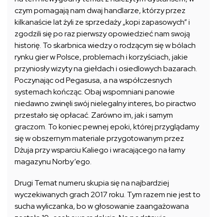
czym pomagają nam dwaj handlarze, którzy przez
kilkanaście lat żyli ze sprzedaży „kopi zapasowych” i
zgodzili się po raz pierwszy opowiedzieć nam swoją
historię. To skarbnica wiedzy o rodzącym się w bólach
rynku gier w Polsce, problemach i korzyściach, jakie
przyniosły wizyty na giełdach i osiedlowych bazarach.
Poczynając od Pegasusa, a na współczesnych
systemach kończąc. Obaj wspomniani panowie
niedawno zwinęli swój nielegalny interes, bo piractwo
przestało się opłacać. Zarówno im, jak i samym
graczom. To koniec pewnej epoki, której przyglądamy
się w obszernym materiale przygotowanym przez
Dżuja przy wsparciu Kaliego i wracającego na łamy
magazynu Norby’ego.
Drugi Temat numeru skupia się na najbardziej
wyczekiwanych grach 2017 roku. Tym razem nie jest to
sucha wyliczanka, bo w głosowanie zaangażowana