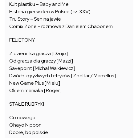
Kult plastiku – Baby and Me
Historia gier wideo w Polsce (cz. XXV)
Tru Story – Sen na jawie
Comix Zone – rozmowa z Danielem Chabonem
FELIETONY
Z dziennika gracza [Dżujo]
Od gracza dla graczy [Mazzi]
Savepoint [Michał Walkiewicz]
Dwóch zgryźliwych tetryków [Zooltar / Marcellus]
New Game Plus [Mielu]
Okiem maniaka [Roger]
STAŁE RUBRYKI
Co nowego
Ohayo Nippon
Dobre, bo polskie