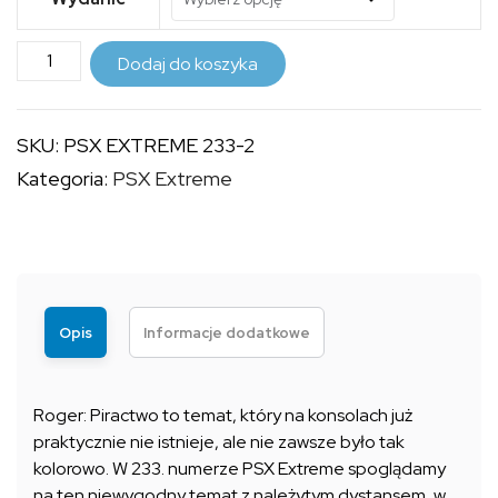
7,99 zł
ilość
do
Dodaj do koszyka
PSX
12,90 zł
EXTREME
SKU:
PSX EXTREME 233-2
233
Kategoria:
PSX Extreme
(2)
+
KALENDARZ
2017
Opis
Informacje dodatkowe
Roger: Piractwo to temat, który na konsolach już
praktycznie nie istnieje, ale nie zawsze było tak
kolorowo. W 233. numerze PSX Extreme spoglądamy
na ten niewygodny temat z należytym dystansem, w