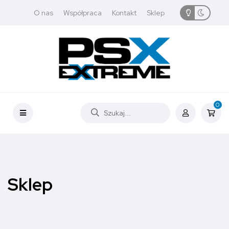
O nas
Współpraca
Kontakt
Sklep
0
Sklep