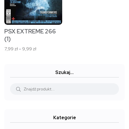
można
wybrać
na
stronie
PSX EXTREME 266
produktu
(1)
Zakres
7,99
zł
–
9,99
zł
cen:
od
7,99 zł
Szukaj…
do
9,99 zł
Kategorie