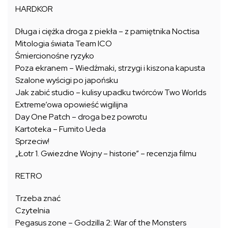
HARDKOR
Długa i ciężka droga z piekła – z pamiętnika Noctisa
Mitologia świata Team ICO
Śmiercionośne ryzyko
Poza ekranem – Wiedźmaki, strzygi i kiszona kapusta
Szalone wyścigi po japońsku
Jak zabić studio – kulisy upadku twórców Two Worlds
Extreme’owa opowieść wigilijna
Day One Patch – droga bez powrotu
Kartoteka – Fumito Ueda
Sprzeciw!
„Łotr 1. Gwiezdne Wojny – historie” – recenzja filmu
RETRO
Trzeba znać
Czytelnia
Pegasus zone – Godzilla 2: War of the Monsters