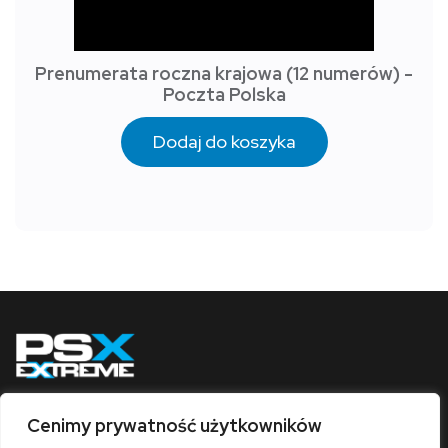
Prenumerata roczna krajowa (12 numerów) -
Poczta Polska
Dodaj do koszyka
Cenimy prywatność użytkowników
Obserwuj nas