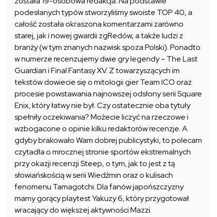
została 19-osobowa redakcja. Na podstawie
podesłanych typów stworzyliśmy swoiste TOP 40, a
całość została okraszona komentarzami zarówno
starej, jak i nowej gwardii zgRedów, a także ludzi z
branży (w tym znanych nazwisk spoza Polski). Ponadto
w numerze recenzujemy dwie gry legendy – The Last
Guardian i Final Fantasy XV. Z towarzyszących im
tekstów dowiecie się o mitologii gier Team ICO oraz
procesie powstawania najnowszej odsłony serii Square
Enix, który łatwy nie był. Czy ostatecznie oba tytuły
spełniły oczekiwania? Możecie liczyć na rzeczowe i
wzbogacone o opinie kilku redaktorów recenzje. A
gdyby brakowało Wam dobrej publicystyki, to polecam
czytadła o mrocznej stronie sportów ekstremalnych
przy okazji recenzji Steep, o tym, jak to jest z tą
słowiańskością w serii Wiedźmin oraz o kulisach
fenomenu Tamagotchi. Dla fanów japońszczyzny
mamy gorący playtest Yakuzy 6, który przygotował
wracający do większej aktywności Mazzi.