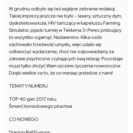
W grudniu odbyło się też wigilijne zebranie redakcji.
Takiej imprezy jeszcze nie było – lasery, sztuczny dym,
dyskotekowa kula, HIV tańczący w kapeluszu Farming
Simulator, pijacki turniej w Tekkena 3 i Perez próbujący
to wszystko ogarnąć. Nadaremno. Kilka osób
zachowało trzeźwość umysłu, więc udało się
odtworzyć wydarzenia, choć nie odpowiadamy za
zdrowie psychiczne czytających ową relację. Pozostaje
mi już tylko złożyć Wam szczere życzenia noworoczne.
Dzięki wielkie za to, że co miesiąc jesteście z nami!
TEMATY NUMERU
TOP 40 gier 2017 roku
Śmierć konsolowego piractwa
CO NOWEGO
Dragon Ball Fusions