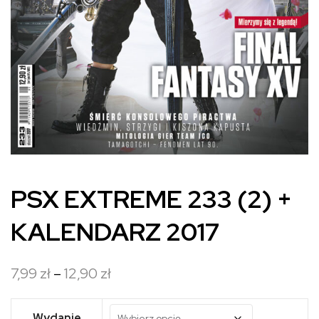
PSX EXTREME 233 (2) +
KALENDARZ 2017
Zakres
7,99
zł
–
12,90
zł
cen:
od
Wydanie