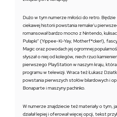
Dużo w tym numerze miłości do retro. Będzie
ciekawej historii powstania remake’u pierwsz
romansował bardzo mocno z Nintendo, kulisach
Pułapki” (Yippee-Ki-Yay, Motherf*cker!), fasc
Magic oraz powodach jej ogromnej popularności
słyszał o niej od kolegów, niech rzuci kamieni
pierwszego PlayStation w naszym kraju, któr
programu w telewizji. Wraca też Łukasz Dzia
powstania pierwszych stołów bilardowych i o
Bonaparte i maszyny pachinko.
W numerze znajdziecie też materiały o tym, j
działał lepiej i oferował więcej opcji, tekst p