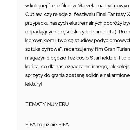
w kolejnej fazie filmów Marvela ma być now
Outlaw czy relację z festiwalu Final Fantasy X
przypadku naszych ekstremalnych podróży bywa
odpadających części skrzydeł samolotu). Roz
kierownikiem i twórcą studiów podyplomowych
sztuka cyfrowa”, recenzujemy film Gran Turism
magazynie będzie też coś o Starfieldzie. I to 
końca, co dla nas oznacza nic innego, jak kol
sprzęty do grania zostaną solidnie nakarmion
lektury!
TEMATY NUMERU
FIFA to już nie FIFA