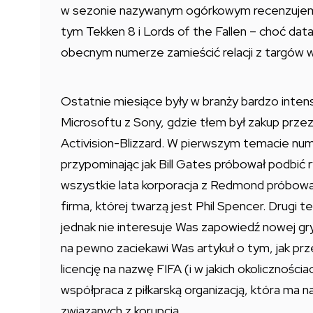
w sezonie nazywanym ogórkowym recenzujemy b
tym Tekken 8 i Lords of the Fallen – choć d
obecnym numerze zamieścić relacji z targów w
Ostatnie miesiące były w branży bardzo inten
Microsoftu z Sony, gdzie tłem był zakup przez
Activision-Blizzard. W pierwszym temacie numer
przypominając jak Bill Gates próbował podbić 
wszystkie lata korporacja z Redmond próbowała
firma, której twarzą jest Phil Spencer. Drugi 
jednak nie interesuje Was zapowiedź nowej g
na pewno zaciekawi Was artykuł o tym, jak pr
licencję na nazwę FIFA (i w jakich okolicznościac
współpraca z piłkarską organizacją, która ma 
związanych z korupcją.