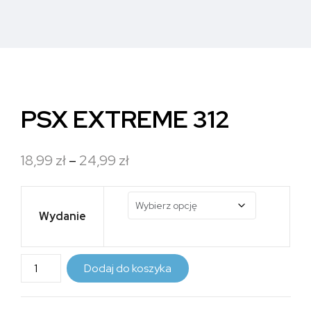
PSX EXTREME 312
Zakres
18,99
zł
–
24,99
zł
cen:
od
Wydanie
18,99 zł
do
ilość
Dodaj do koszyka
24,99 zł
PSX
EXTREME