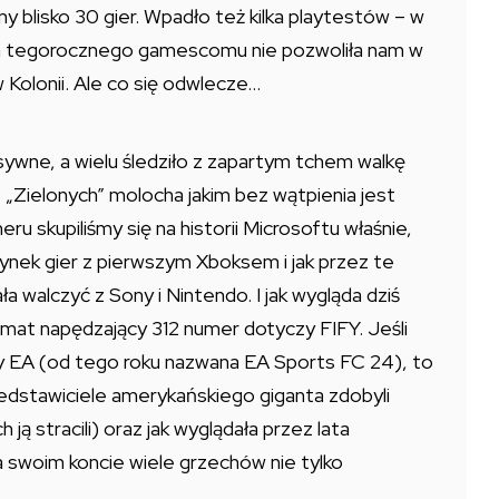
lisko 30 gier. Wpadło też kilka playtestów – w
ata tegorocznego gamescomu nie pozwoliła nam w
 Kolonii. Ale co się odwlecze…
sywne, a wielu śledziło z zapartym tchem walkę
 „Zielonych” molocha jakim bez wątpienia jest
u skupiliśmy się na historii Microsoftu właśnie,
rynek gier z pierwszym Xboksem i jak przez te
 walczyć z Sony i Nintendo. I jak wygląda dziś
temat napędzający 312 numer dotyczy FIFY. Jeśli
ry EA (od tego roku nazwana EA Sports FC 24), to
zedstawiciele amerykańskiego giganta zdobyli
h ją stracili) oraz jak wyglądała przez lata
na swoim koncie wiele grzechów nie tylko