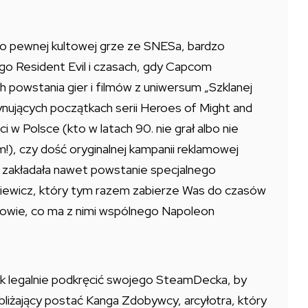
 o pewnej kultowej grze ze SNESa, bardzo
ego Resident Evil i czasach, gdy Capcom
 powstania gier i filmów z uniwersum „Szklanej
ynujących początkach serii Heroes of Might and
 w Polsce (kto w latach 90. nie grał albo nie
em!), czy dość oryginalnej kampanii reklamowej
a zakładała nawet powstanie specjalnego
tkiewicz, który tym razem zabierze Was do czasów
powie, co ma z nimi wspólnego Napoleon
ak legalnie podkręcić swojego SteamDecka, by
rzybliżający postać Kanga Zdobywcy, arcyłotra, który